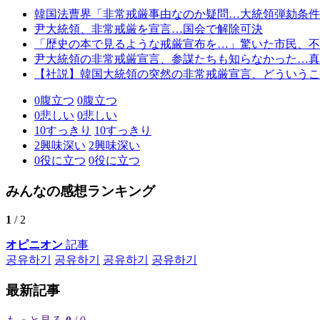
韓国法曹界「非常戒厳事由なのか疑問…大統領弾劾条件
尹大統領、非常戒厳を宣言…国会で解除可決
「歴史の本で見るような戒厳宣布を…」驚いた市民、不
尹大統領の非常戒厳宣言、参謀たちも知らなかった…真
【社説】韓国大統領の突然の非常戒厳宣言、どういうこ
0
腹立つ
0
腹立つ
0
悲しい
0
悲しい
10
すっきり
10
すっきり
2
興味深い
2
興味深い
0
役に立つ
0
役に立つ
みんなの感想ランキング
1
/ 2
オピニオン
記事
공유하기
공유하기
공유하기
공유하기
最新記事