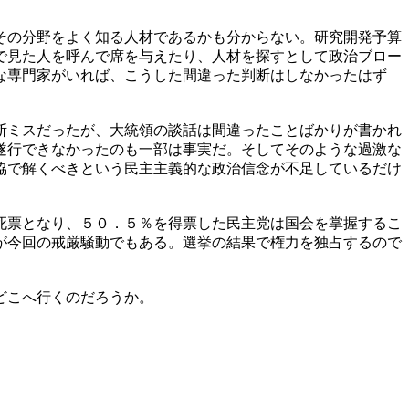
その分野をよく知る人材であるかも分からない。研究開発予算
で見た人を呼んで席を与えたり、人材を探すとして政治ブロー
な専門家がいれば、こうした間違った判断はしなかったはず
断ミスだったが、大統領の談話は間違ったことばかりが書かれ
遂行できなかったのも一部は事実だ。そしてそのような過激な
協で解くべきという民主主義的な政治信念が不足しているだけ
死票となり、５０．５％を得票した民主党は国会を掌握するこ
が今回の戒厳騒動でもある。選挙の結果で権力を独占するので
どこへ行くのだろうか。