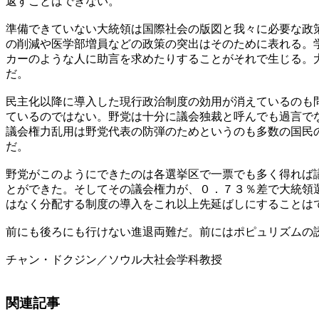
返すことはできない。
準備できていない大統領は国際社会の版図と我々に必要な政
の削減や医学部増員などの政策の突出はそのために表れる。
カーのような人に助言を求めたりすることがそれで生じる。
だ。
民主化以降に導入した現行政治制度の効用が消えているのも
ているのではない。野党は十分に議会独裁と呼んでも過言で
議会権力乱用は野党代表の防弾のためというのも多数の国民
だ。
野党がこのようにできたのは各選挙区で一票でも多く得れば
とができた。そしてその議会権力が、０．７３％差で大統領
はなく分配する制度の導入をこれ以上先延ばしにすることは
前にも後ろにも行けない進退両難だ。前にはポピュリズムの
チャン・ドクジン／ソウル大社会学科教授
関連記事