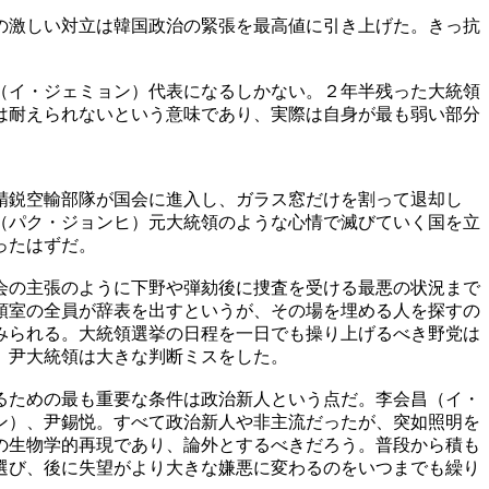
の激しい対立は韓国政治の緊張を最高値に引き上げた。きっ抗
（イ・ジェミョン）代表になるしかない。２年半残った大統領
は耐えられないという意味であり、実際は自身が最も弱い部分
精鋭空輸部隊が国会に進入し、ガラス窓だけを割って退却し
（パク・ジョンヒ）元大統領のような心情で滅びていく国を立
ったはずだ。
会の主張のように下野や弾劾後に捜査を受ける最悪の状況まで
領室の全員が辞表を出すというが、その場を埋める人を探すの
みられる。大統領選挙の日程を一日でも操り上げるべき野党は
。尹大統領は大きな判断ミスをした。
るための最も重要な条件は政治新人という点だ。李会昌（イ・
ン）、尹錫悦。すべて政治新人や非主流だったが、突如照明を
の生物学的再現であり、論外とするべきだろう。普段から積も
選び、後に失望がより大きな嫌悪に変わるのをいつまでも繰り