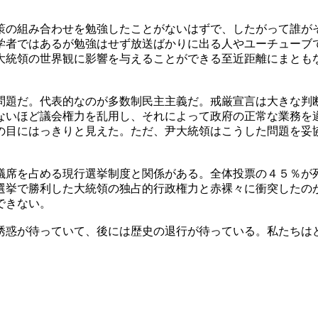
策の組み合わせを勉強したことがないはずで、したがって誰が
学者ではあるが勉強はせず放送ばかりに出る人やユーチューブ
大統領の世界観に影響を与えることができる至近距離にまとも
問題だ。代表的なのが多数制民主主義だ。戒厳宣言は大きな判
ないほど議会権力を乱用し、それによって政府の正常な業務を
の目にはっきりと見えた。ただ、尹大統領はこうした問題を妥
議席を占める現行選挙制度と関係がある。全体投票の４５％が
選挙で勝利した大統領の独占的行政権力と赤裸々に衝突したの
できない。
誘惑が待っていて、後には歴史の退行が待っている。私たちは