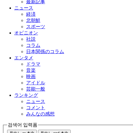
最新記事
ニュース
経済
北朝鮮
スポーツ
オピニオン
社説
コラム
日本関係のコラム
エンタメ
ドラマ
音楽
映画
アイドル
芸能一般
ランキング
ニュース
コメント
みんなの感想
검색어 입력폼