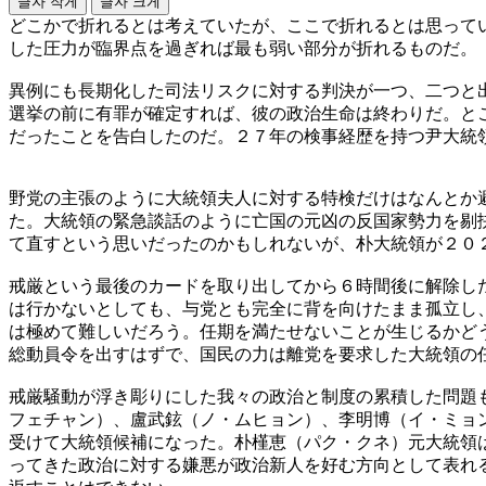
글자 작게
글자 크게
どこかで折れるとは考えていたが、ここで折れるとは思って
した圧力が臨界点を過ぎれば最も弱い部分が折れるものだ。
異例にも長期化した司法リスクに対する判決が一つ、二つと
選挙の前に有罪が確定すれば、彼の政治生命は終わりだ。と
だったことを告白したのだ。２７年の検事経歴を持つ尹大統
野党の主張のように大統領夫人に対する特検だけはなんとか
た。大統領の緊急談話のように亡国の元凶の反国家勢力を剔
て直すという思いだったのかもしれないが、朴大統領が２０
戒厳という最後のカードを取り出してから６時間後に解除し
は行かないとしても、与党とも完全に背を向けたまま孤立し
は極めて難しいだろう。任期を満たせないことが生じるかど
総動員令を出すはずで、国民の力は離党を要求した大統領の
戒厳騒動が浮き彫りにした我々の政治と制度の累積した問題
フェチャン）、盧武鉉（ノ・ムヒョン）、李明博（イ・ミョ
受けて大統領候補になった。朴槿恵（パク・クネ）元大統領
ってきた政治に対する嫌悪が政治新人を好む方向として表れ