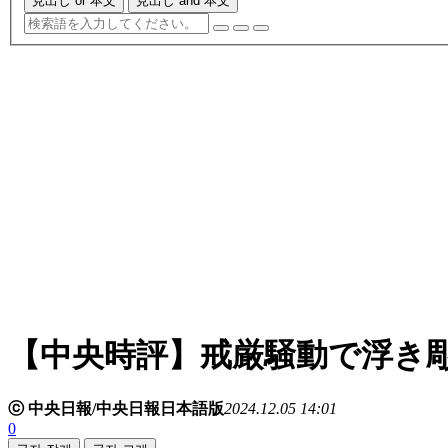
見出し or 本文
見出し and 本文
【中央時評】戒厳騒動で浮き
ⓒ 中央日報/中央日報日本語版
2024.12.05 14:01
0