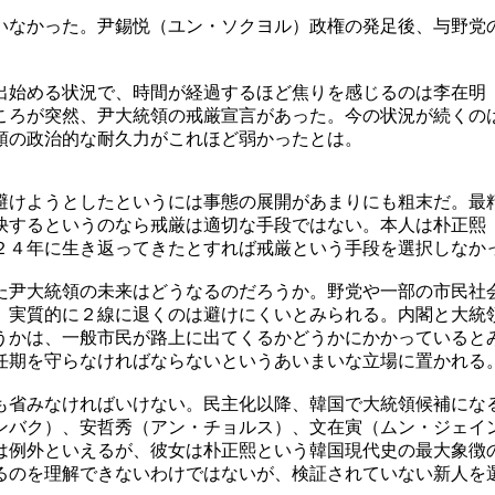
いなかった。尹錫悦（ユン・ソクヨル）政権の発足後、与野党
出始める状況で、時間が経過するほど焦りを感じるのは李在明
ころが突然、尹大統領の戒厳宣言があった。今の状況が続くの
領の政治的な耐久力がこれほど弱かったとは。
避けようとしたというには事態の展開があまりにも粗末だ。最
抉するというのなら戒厳は適切な手段ではない。本人は朴正熙
２４年に生き返ってきたとすれば戒厳という手段を選択しなか
た尹大統領の未来はどうなるのだろうか。野党や一部の市民社
、実質的に２線に退くのは避けにくいとみられる。内閣と大統
うかは、一般市民が路上に出てくるかどうかにかかっていると
任期を守らなければならないというあいまいな立場に置かれる
も省みなければいけない。民主化以降、韓国で大統領候補にな
ンバク）、安哲秀（アン・チョルス）、文在寅（ムン・ジェイ
は例外といえるが、彼女は朴正熙という韓国現代史の最大象徴
るのを理解できないわけではないが、検証されていない新人を