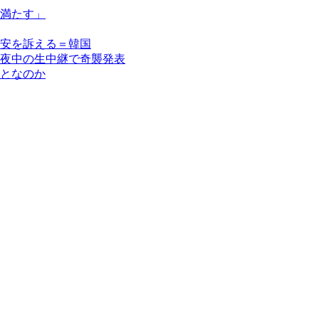
満たす」
安を訴える＝韓国
夜中の生中継で奇襲発表
となのか