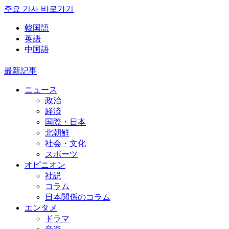
주요 기사 바로가기
韓国語
英語
中国語
最新記事
ニュース
政治
経済
国際・日本
北朝鮮
社会・文化
スポーツ
オピニオン
社説
コラム
日本関係のコラム
エンタメ
ドラマ