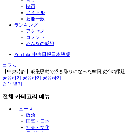
音楽
映画
アイドル
芸能一般
ランキング
アクセス
コメント
みんなの感想
YouTube 中央日報日本語版
コラム
【中央時評】戒厳騒動で浮き彫りになった韓国政治の課題
공유하기
공유하기
공유하기
검색 열기
전체 카테고리 메뉴
ニュース
政治
国際・日本
社会・文化