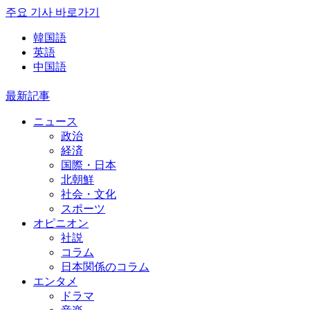
주요 기사 바로가기
韓国語
英語
中国語
最新記事
ニュース
政治
経済
国際・日本
北朝鮮
社会・文化
スポーツ
オピニオン
社説
コラム
日本関係のコラム
エンタメ
ドラマ