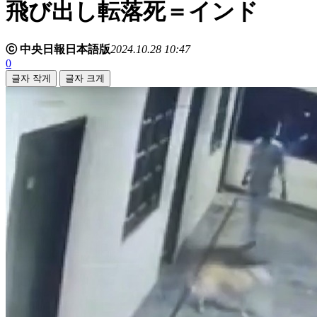
飛び出し転落死＝インド
ⓒ 中央日報日本語版
2024.10.28 10:47
0
글자 작게
글자 크게