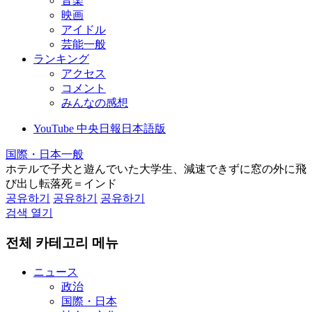
音楽
映画
アイドル
芸能一般
ランキング
アクセス
コメント
みんなの感想
YouTube 中央日報日本語版
国際・日本一般
ホテルで子犬と遊んでいた大学生、減速できずに窓の外に飛
び出し転落死＝インド
공유하기
공유하기
공유하기
검색 열기
전체 카테고리 메뉴
ニュース
政治
国際・日本