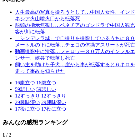
人生最高の写真を撮ろうとして…中国人女性、インド
ネシア火山噴火口から転落死
船頭の指示無視し…ベネチアのゴンドラで中国人観光
客が川に転落
「シンデレラ城」で自撮りを撮影しているうちに８０
メートルの下に転落…チェコの体操アスリートが死亡
動画撮影中に滑落…フォロワー３０万人のインフルエ
ンサー、峡谷で転落し死亡
飼い主を助けた子犬…崖から車が転落すると６キロを
走って事故を知らせた
16
腹立つ
16
腹立つ
59
悲しい
59
悲しい
12
すっきり
12
すっきり
29
興味深い
29
興味深い
17
役に立つ
17
役に立つ
みんなの感想ランキング
1
/ 2