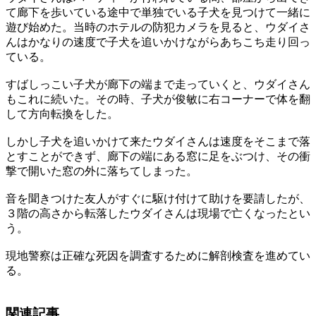
て廊下を歩いている途中で単独でいる子犬を見つけて一緒に
遊び始めた。当時のホテルの防犯カメラを見ると、ウダイさ
んはかなりの速度で子犬を追いかけながらあちこち走り回っ
ている。
すばしっこい子犬が廊下の端まで走っていくと、ウダイさん
もこれに続いた。その時、子犬が俊敏に右コーナーで体を翻
して方向転換をした。
しかし子犬を追いかけて来たウダイさんは速度をそこまで落
とすことができず、廊下の端にある窓に足をぶつけ、その衝
撃で開いた窓の外に落ちてしまった。
音を聞きつけた友人がすぐに駆け付けて助けを要請したが、
３階の高さから転落したウダイさんは現場で亡くなったとい
う。
現地警察は正確な死因を調査するために解剖検査を進めてい
る。
関連記事