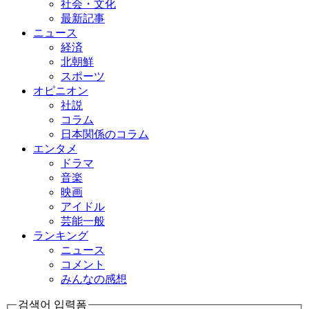
社会・文化
最新記事
ニュース
経済
北朝鮮
スポーツ
オピニオン
社説
コラム
日本関係のコラム
エンタメ
ドラマ
音楽
映画
アイドル
芸能一般
ランキング
ニュース
コメント
みんなの感想
검색어 입력폼