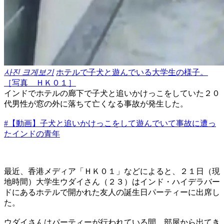
사진 크게보기
ホテルで子犬と遊んでいる大学生の様子。
［写真 ＨＫ０１］
インドでホテルの廊下で子犬と追いかけっこをしていた２０
代男性が窓の外に落ちて亡くなる事故が発生した。
#【動画】子犬と追いかけっこをして遊んでいて事故に遭っ
たインドの青年
最近、香港メディア「ＨＫ０１」などによると、２１日（現
地時間）大学生ウダイさん（２３）はインド・ハイデラバー
ドにあるホテルで開かれた友人の誕生日パーティーに出席し
た。
ウダイさんはパーティーが行われている間、部屋から出てき