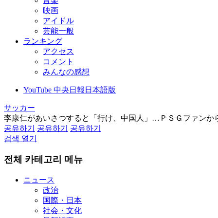
音楽
映画
アイドル
芸能一般
ランキング
アクセス
コメント
みんなの感想
YouTube 中央日報日本語版
サッカー
李康仁があいさつすると「行け、中国人」…ＰＳＧファンか
공유하기
공유하기
공유하기
검색 열기
전체 카테고리 메뉴
ニュース
政治
国際・日本
社会・文化