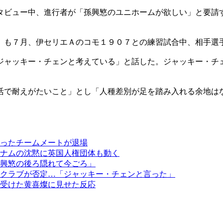
タビュー中、進行者が「孫興慜のユニホームが欲しい」と要請
。
）も７月、伊セリエＡのコモ１９０７との練習試合中、相手選
ジャッキー・チェンと考えている」と話した。ジャッキー・チ
活で耐えがたいこと」とし「人種差別が足を踏み入れる余地は
ったチームメートが退場
ナムの沈黙に英国人権団体も動く
興慜の後ろ隠れて今ごろ」
クラブが否定…「ジャッキー・チェンと言った」
受けた黄喜燦に見せた反応