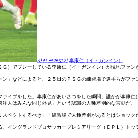
사진 크게보기
李康仁（イ・ガンイン）
ＳＧ）でプレーしている李康仁（イ・ガンイン）が現地ファン
ャン」などによると、２５日のＰＳＧの練習場で選手らがファ
ファイブをした。李康仁があいさつをした瞬間、誰かが李康仁
東洋人はみんな同じ外見」という認識の人種差別的な言動だ。
リスペクトするべき」「練習場で人種差別があるとはショック
る。イングランドプロサッカープレミアリーグ（ＥＰＬ）トッ