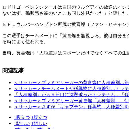
ロドリゴ・ベンタンクールは自国のウルグアイの放送のイン
ないはず。孫興慜も彼のいとこも同じ外見だった」と話した
ＥＰＬウルバーハンプトン所属の黄喜燦（ファン・ヒチャン
この選手はチームメートに「黄喜燦を無視しろ。彼は自分を
る時によく使われる。
当時、黄喜燦は「人種差別はスポーツだけでなくすべての生
関連記事
＜サッカー＞プレミアリーガーの黄喜燦に人種差別…怒
＜サッカー＞チームメートが孫興慜に人種差別…トッテ
「人種差別」から５日目に沈黙破ったトッテナム…「孫
＜サッカー＞プレミアリーガー黄喜燦「人種差別」 伊
＜サッカー＞さすが「キャプテン」孫興慜…人種差別を
1
腹立つ
1
腹立つ
1
悲しい
1
悲しい