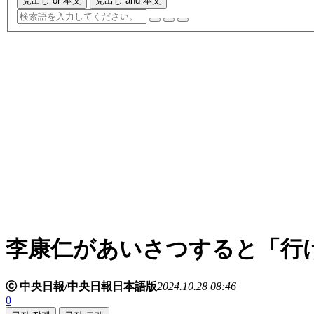
見出し or 本文
見出し and 本文
李康仁があいさつすると「行
ⓒ 中央日報/中央日報日本語版
2024.10.28 08:46
0