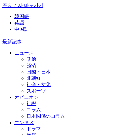
주요 기사 바로가기
韓国語
英語
中国語
最新記事
ニュース
政治
経済
国際・日本
北朝鮮
社会・文化
スポーツ
オピニオン
社説
コラム
日本関係のコラム
エンタメ
ドラマ