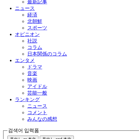
最新記事
ニュース
経済
北朝鮮
スポーツ
オピニオン
社説
コラム
日本関係のコラム
エンタメ
ドラマ
音楽
映画
アイドル
芸能一般
ランキング
ニュース
コメント
みんなの感想
검색어 입력폼