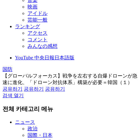
音楽
映画
アイドル
芸能一般
ランキング
アクセス
コメント
みんなの感想
YouTube 中央日報日本語版
国防
【グローバルフォーカス】戦争を左右する自爆ドローンが急
速に進化、「ドローン対抗体系」構築が必要＝韓国（１）
공유하기
공유하기
공유하기
검색 열기
전체 카테고리 메뉴
ニュース
政治
国際・日本