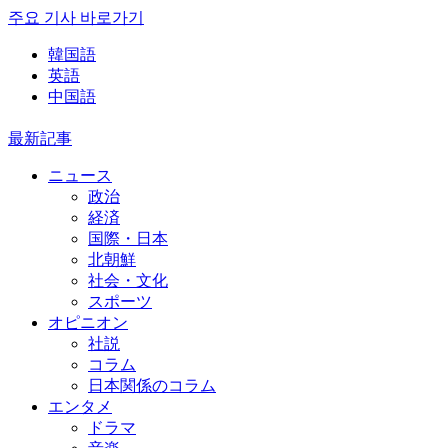
주요 기사 바로가기
韓国語
英語
中国語
最新記事
ニュース
政治
経済
国際・日本
北朝鮮
社会・文化
スポーツ
オピニオン
社説
コラム
日本関係のコラム
エンタメ
ドラマ