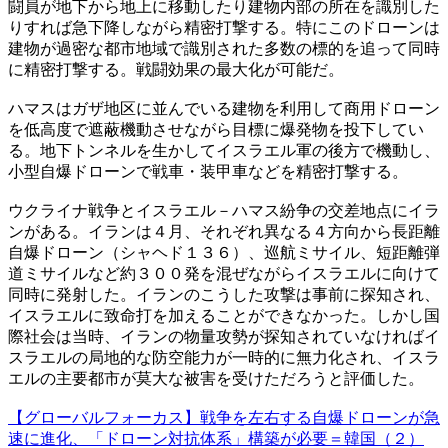
闘員が地下から地上に移動したり建物内部の所在を識別した
りすれば急下降しながら精密打撃する。特にこのドローンは
建物が過密な都市地域で識別された多数の標的を追って同時
に精密打撃する。戦闘効果の最大化が可能だ。
ハマスはガザ地区に並んでいる建物を利用して商用ドローン
を低高度で遮蔽機動させながら目標に爆発物を投下してい
る。地下トンネルを生かしてイスラエル軍の後方で機動し、
小型自爆ドローンで戦車・装甲車などを精密打撃する。
ウクライナ戦争とイスラエル－ハマス紛争の交差地点にイラ
ンがある。イランは４月、それぞれ異なる４方向から長距離
自爆ドローン（シャヘド１３６）、巡航ミサイル、短距離弾
道ミサイルなど約３００発を混ぜながらイスラエルに向けて
同時に発射した。イランのこうした攻撃は事前に探知され、
イスラエルに致命打を加えることができなかった。しかし国
際社会は当時、イランの物量攻勢が探知されていなければイ
スラエルの局地的な防空能力が一時的に無力化され、イスラ
エルの主要都市が莫大な被害を受けただろうと評価した。
【グローバルフォーカス】戦争を左右する自爆ドローンが急
速に進化、「ドローン対抗体系」構築が必要＝韓国（２）