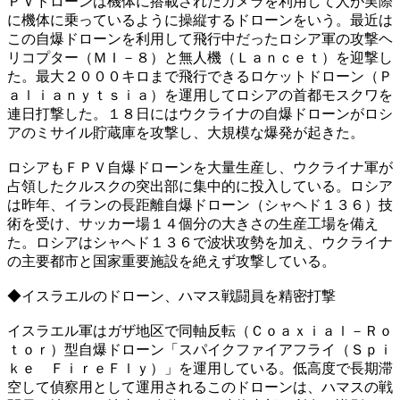
ＰＶドローンは機体に搭載されたカメラを利用して人が実際
に機体に乗っているように操縦するドローンをいう。最近は
この自爆ドローンを利用して飛行中だったロシア軍の攻撃ヘ
リコプター（ＭＩ－８）と無人機（Ｌａｎｃｅｔ）を迎撃し
た。最大２０００キロまで飛行できるロケットドローン（Ｐ
ａｌｉａｎｙｔｓｉａ）を運用してロシアの首都モスクワを
連日打撃した。１８日にはウクライナの自爆ドローンがロシ
アのミサイル貯蔵庫を攻撃し、大規模な爆発が起きた。
ロシアもＦＰＶ自爆ドローンを大量生産し、ウクライナ軍が
占領したクルスクの突出部に集中的に投入している。ロシア
は昨年、イランの長距離自爆ドローン（シャヘド１３６）技
術を受け、サッカー場１４個分の大きさの生産工場を備え
た。ロシアはシャヘド１３６で波状攻勢を加え、ウクライナ
の主要都市と国家重要施設を絶えず攻撃している。
◆イスラエルのドローン、ハマス戦闘員を精密打撃
イスラエル軍はガザ地区で同軸反転（Ｃｏａｘｉａｌ－Ｒｏ
ｔｏｒ）型自爆ドローン「スパイクファイアフライ（Ｓｐｉ
ｋｅ ＦｉｒｅＦｌｙ）」を運用している。低高度で長期滞
空して偵察用として運用されるこのドローンは、ハマスの戦