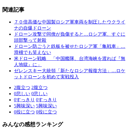
関連記事
７０倍高価な中国製ロシア軍車両を制圧したウクライ
ナの自爆ドローン
ドローン攻撃で同僚が負傷すると…ロシア軍、すぐに
頭部撃って射殺
ドローン防ごうと鉄板を被せたロシア軍「亀戦車」…
滑稽でも笑えない
米ドローン戦略 「中国艦隊、台湾海峡を渡れば『無
人地獄』に」
ゼレンスキー大統領「新たなロシア報復方法」…ロケ
ットドローンを初めて実戦投入
2
腹立つ
2
腹立つ
0
悲しい
0
悲しい
0
すっきり
0
すっきり
5
興味深い
5
興味深い
0
役に立つ
0
役に立つ
みんなの感想ランキング