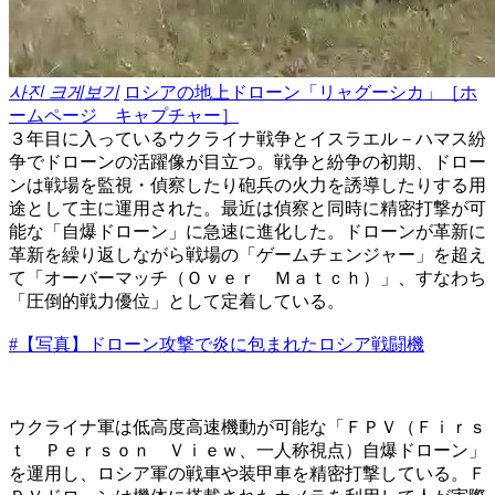
사진 크게보기
ロシアの地上ドローン「リャグーシカ」［ホ
ームページ キャプチャー］
３年目に入っているウクライナ戦争とイスラエル－ハマス紛
争でドローンの活躍像が目立つ。戦争と紛争の初期、ドロー
ンは戦場を監視・偵察したり砲兵の火力を誘導したりする用
途として主に運用された。最近は偵察と同時に精密打撃が可
能な「自爆ドローン」に急速に進化した。ドローンが革新に
革新を繰り返しながら戦場の「ゲームチェンジャー」を超え
て「オーバーマッチ（Ｏｖｅｒ Ｍａｔｃｈ）」、すなわち
「圧倒的戦力優位」として定着している。
#【写真】ドローン攻撃で炎に包まれたロシア戦闘機
ウクライナ軍は低高度高速機動が可能な「ＦＰＶ（Ｆｉｒｓ
ｔ Ｐｅｒｓｏｎ Ｖｉｅｗ、一人称視点）自爆ドローン」
を運用し、ロシア軍の戦車や装甲車を精密打撃している。Ｆ