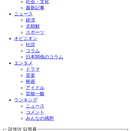
社会・文化
最新記事
ニュース
経済
北朝鮮
スポーツ
オピニオン
社説
コラム
日本関係のコラム
エンタメ
ドラマ
音楽
映画
アイドル
芸能一般
ランキング
ニュース
コメント
みんなの感想
검색어 입력폼