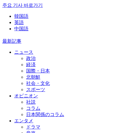
주요 기사 바로가기
韓国語
英語
中国語
最新記事
ニュース
政治
経済
国際・日本
北朝鮮
社会・文化
スポーツ
オピニオン
社説
コラム
日本関係のコラム
エンタメ
ドラマ