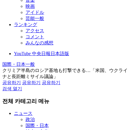
音楽
映画
アイドル
芸能一般
ランキング
アクセス
コメント
みんなの感想
YouTube 中央日報日本語版
国際・日本一般
クリミア半島のロシア基地も打撃できる…「米国、ウクライ
ナと長距離ミサイル議論」
공유하기
공유하기
공유하기
검색 열기
전체 카테고리 메뉴
ニュース
政治
国際・日本