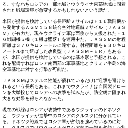
る。すなわちロシアの一部地域とウクライナ東部地域に固着
された戦場環境が急変するかもしれないという話だ。
米国が提供を検討している長距離ミサイルはＦ１６戦闘機か
ら発射するＡＧＭ１５８統合空対地巡航ミサイル（ＪＡＳＳ
Ｍ）が有力だ。現在ウクライナ軍は西側から支援されたＦ１
６戦闘機５機（１機は墜落）を運用中だ。ＪＡＳＳＭの射程
距離は３７０キロメートルに達する。射程距離を９３０キロ
メートルまで延ばした改良型（ＪＡＳＳＭ－ＥＲ）もある
が、米国が提供を検討しているのは基本形と予想される。こ
れを配備すればロシア南西部の軍事基地とクリミア半島の海
空軍基地に対する打撃が可能だ。
ＪＡＳＳＭはステルス性能が優れているだけに迎撃を避けら
れるという長所もある。これまでウクライナは自国製ドロー
ンを大挙投じてロシアへの攻撃を試みたが、防空網に阻まれ
大きな効果を得られなかった。
現在の戦線はロシアが攻勢中であるウクライナのドネツク
と、ウクライナが進撃中のロシアのクルスクに分かれてい
る。ドネツク戦線ではロシア軍が占領を強めているのに対
し、クルスクではウクライナがロシア領の一部を占領した状