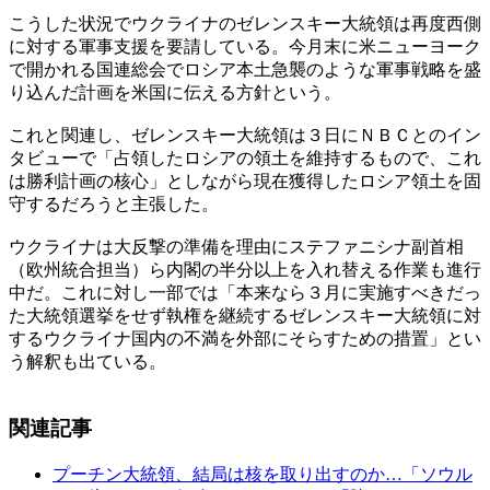
こうした状況でウクライナのゼレンスキー大統領は再度西側
に対する軍事支援を要請している。今月末に米ニューヨーク
で開かれる国連総会でロシア本土急襲のような軍事戦略を盛
り込んだ計画を米国に伝える方針という。
これと関連し、ゼレンスキー大統領は３日にＮＢＣとのイン
タビューで「占領したロシアの領土を維持するもので、これ
は勝利計画の核心」としながら現在獲得したロシア領土を固
守するだろうと主張した。
ウクライナは大反撃の準備を理由にステファニシナ副首相
（欧州統合担当）ら内閣の半分以上を入れ替える作業も進行
中だ。これに対し一部では「本来なら３月に実施すべきだっ
た大統領選挙をせず執権を継続するゼレンスキー大統領に対
するウクライナ国内の不満を外部にそらすための措置」とい
う解釈も出ている。
関連記事
プーチン大統領、結局は核を取り出すのか…「ソウル