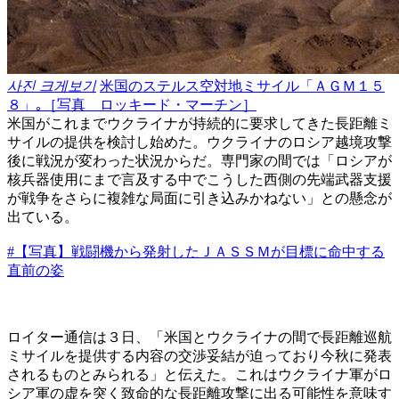
사진 크게보기
米国のステルス空対地ミサイル「ＡＧＭ１５
８」｡［写真 ロッキード・マーチン］
米国がこれまでウクライナが持続的に要求してきた長距離ミ
サイルの提供を検討し始めた。ウクライナのロシア越境攻撃
後に戦況が変わった状況からだ。専門家の間では「ロシアが
核兵器使用にまで言及する中でこうした西側の先端武器支援
が戦争をさらに複雑な局面に引き込みかねない」との懸念が
出ている。
#【写真】戦闘機から発射したＪＡＳＳＭが目標に命中する
直前の姿
ロイター通信は３日、「米国とウクライナの間で長距離巡航
ミサイルを提供する内容の交渉妥結が迫っており今秋に発表
されるものとみられる」と伝えた。これはウクライナ軍がロ
シア軍の虚を突く致命的な長距離攻撃に出る可能性を意味す