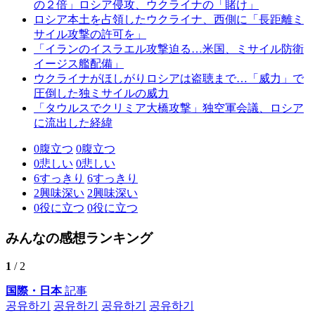
の２倍」ロシア侵攻、ウクライナの「賭け」
ロシア本土を占領したウクライナ、西側に「長距離ミ
サイル攻撃の許可を」
「イランのイスラエル攻撃迫る…米国、ミサイル防衛
イージス艦配備」
ウクライナがほしがりロシアは盗聴まで…「威力」で
圧倒した独ミサイルの威力
「タウルスでクリミア大橋攻撃」独空軍会議、ロシア
に流出した経緯
0
腹立つ
0
腹立つ
0
悲しい
0
悲しい
6
すっきり
6
すっきり
2
興味深い
2
興味深い
0
役に立つ
0
役に立つ
みんなの感想ランキング
1
/ 2
国際・日本
記事
공유하기
공유하기
공유하기
공유하기