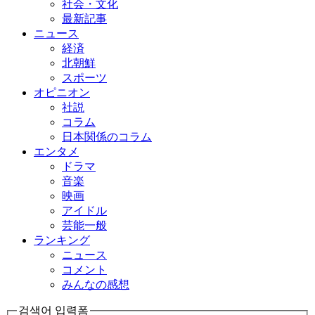
社会・文化
最新記事
ニュース
経済
北朝鮮
スポーツ
オピニオン
社説
コラム
日本関係のコラム
エンタメ
ドラマ
音楽
映画
アイドル
芸能一般
ランキング
ニュース
コメント
みんなの感想
검색어 입력폼