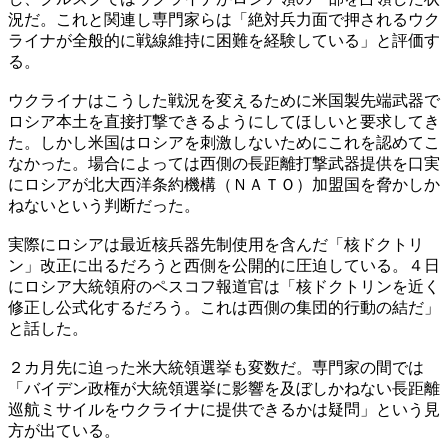
況だ。これと関連し専門家らは「絶対兵力面で押されるウク
ライナが全般的に戦線維持に困難を経験している」と評価す
る。
ウクライナはこうした戦況を変えるために米国製先端武器で
ロシア本土を直接打撃できるようにしてほしいと要求してき
た。しかし米国はロシアを刺激しないためにこれを認めてこ
なかった。場合によっては西側の長距離打撃武器提供を口実
にロシアが北大西洋条約機構（ＮＡＴＯ）加盟国を脅かしか
ねないという判断だった。
実際にロシアは最近核兵器先制使用を含んだ「核ドクトリ
ン」改正に出るだろうと西側を公開的に圧迫している。４日
にロシア大統領府のペスコフ報道官は「核ドクトリンを近く
修正し公式化するだろう。これは西側の集団的行動の結だ」
と話した。
２カ月先に迫った米大統領選挙も変数だ。専門家の間では
「バイデン政権が大統領選挙に影響を及ぼしかねない長距離
巡航ミサイルをウクライナに提供できるかは疑問」という見
方が出ている。