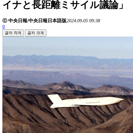
イナと長距離ミサイル議論」
ⓒ 中央日報/中央日報日本語版
2024.09.05 09:38
0
글자 작게
글자 크게