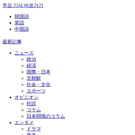
주요 기사 바로가기
韓国語
英語
中国語
最新記事
ニュース
政治
経済
国際・日本
北朝鮮
社会・文化
スポーツ
オピニオン
社説
コラム
日本関係のコラム
エンタメ
ドラマ