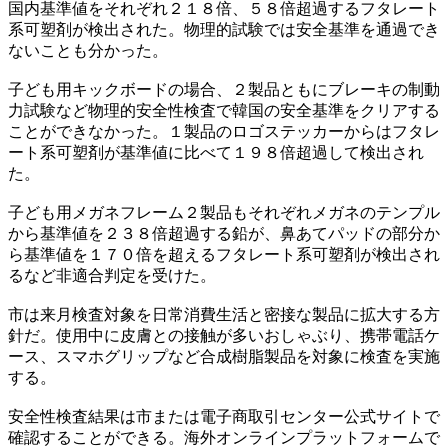
国内基準値をそれぞれ２１８倍、５８倍超過するフタレート
系可塑剤が検出された。物理的試験では安全基準を通過でき
ないことも分かった。
子ども用キックボードの場合、２製品ともにブレーキの制動
力試験など物理的安全性検査で韓国の安全基準をクリアする
ことができなかった。１製品のロゴステッカーからはフタレ
ート系可塑剤が基準値に比べて１９８倍超過して検出され
た。
子ども用メガネフレーム２製品もそれぞれメガネのテンプル
から基準値を２３８倍超過する鉛が、鼻あてパッドの部分か
ら基準値を１７０倍を超えるフタレート系可塑剤が検出され
るなど非適合判定を受けた。
市は来月検査対象を日常消費生活と密接な製品に拡大する方
針だ。使用中に皮膚との接触が多いおしゃぶり、携帯電話ケ
ース、スマホグリップなど合成樹脂製品を対象に検査を実施
する。
安全性検査結果は市または電子商取引センター公式サイトで
確認することができる。海外オンラインプラットフォームで