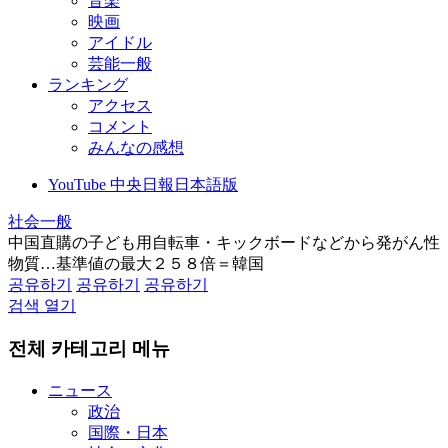
音楽
映画
アイドル
芸能一般
ランキング
アクセス
コメント
みんなの感想
YouTube 中央日報日本語版
社会一般
中国直購の子ども用自転車・キックボードなどから発がん性
物質…基準値の最大２５８倍＝韓国
공유하기
공유하기
공유하기
검색 열기
전체 카테고리 메뉴
ニュース
政治
国際・日本