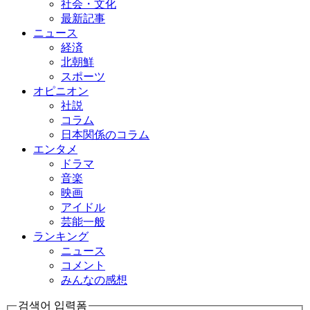
社会・文化
最新記事
ニュース
経済
北朝鮮
スポーツ
オピニオン
社説
コラム
日本関係のコラム
エンタメ
ドラマ
音楽
映画
アイドル
芸能一般
ランキング
ニュース
コメント
みんなの感想
검색어 입력폼