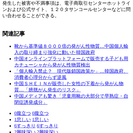
発生した被害や不満事項は、電子商取引センターホットライ
ンおよび公式サイト、１２０タサンコールセンターなどに問
い合わせることができる。
関連記事
靴から基準値８０００倍の発がん性物質…中国個人輸
入の取り締まり強化に動いた韓国政府
中国オンラインプラットフォームで販売する子ども用
カチューシャから発がん性物質検出
「個人輸入禁止？ 現代版鎖国政策か」…韓国政府、
消費者心理分からず逆風
中国ＳＨＥＩＮが販売した女性の下着から発がん物
質…「膀胱がん発生のリスク」
中国メディアも驚き「児童用靴の大部分で早熟症・自
閉症誘発成分」
0
腹立つ
0
腹立つ
1
悲しい
1
悲しい
6
すっきり
6
すっきり
2
興味深い
2
興味深い