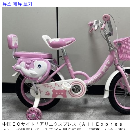
뉴스 메뉴 보기
中国ＥＣサイト「アリエクスプレス（ＡｌｉＥｘｐｒｅｓ