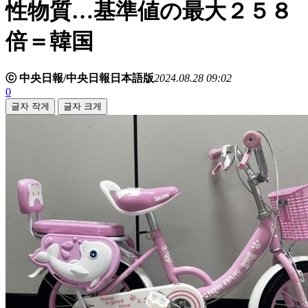
性物質…基準値の最大２５８
倍＝韓国
ⓒ 中央日報/中央日報日本語版
2024.08.28 09:02
0
글자 작게
글자 크게