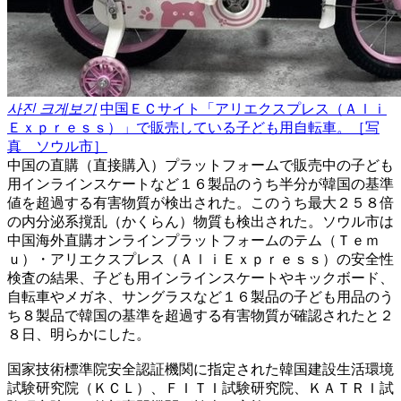
사진 크게보기
中国ＥＣサイト「アリエクスプレス（Ａｌｉ
Ｅｘｐｒｅｓｓ）」で販売している子ども用自転車。［写
真 ソウル市］
中国の直購（直接購入）プラットフォームで販売中の子ども
用インラインスケートなど１６製品のうち半分が韓国の基準
値を超過する有害物質が検出された。このうち最大２５８倍
の内分泌系撹乱（かくらん）物質も検出された。ソウル市は
中国海外直購オンラインプラットフォームのテム（Ｔｅｍ
ｕ）・アリエクスプレス（ＡｌｉＥｘｐｒｅｓｓ）の安全性
検査の結果、子ども用インラインスケートやキックボード、
自転車やメガネ、サングラスなど１６製品の子ども用品のう
ち８製品で韓国の基準を超過する有害物質が確認されたと２
８日、明らかにした。
国家技術標準院安全認証機関に指定された韓国建設生活環境
試験研究院（ＫＣＬ）、ＦＩＴＩ試験研究院、ＫＡＴＲＩ試