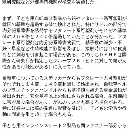
験研究院など外部専門機関が検査を実施した。
まず、子ども用自転車２製品から鉛やフタレート系可塑剤が
韓国の基準を超過する値で検出された。特にサドルの部分で
内分泌系障害を誘発するフタレート系可塑剤がそれぞれ基準
値の２５８倍と２４０倍超過していたことが分かった。フタ
レート系可塑剤は内分泌系障害物質で、精子数の減少・不
妊・早産など生殖機能に影響を及ぼし、接触時には目や皮膚
などに刺激を引き起こす場合がある。このうちＤＥＨＰは国
際がん研究所が指定したグループ２Ｂ（ヒトに対して発がん
性がある可能性がある）に入っている。
自転車についているステッカーからもフタレート系可塑剤が
それぞれ１１４倍、１４９倍超過して検出され、自転車ベル
のプラスチックとハンドルからも基準値を超える重金属鉛が
検出された。安全基準以上の鉛にさらされる場合、生殖機能
に害が及ぶ場合があり、がんのリスクも高まる場合がある。
特に妊娠中には脳の発達に影響を及ぼし、子どもの学習や行
動に問題を引き起こす場合もある。
子ども用インラインスケート２製品も面ファスナー部分から