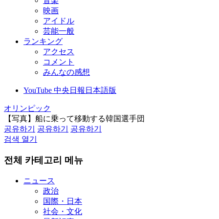
音楽
映画
アイドル
芸能一般
ランキング
アクセス
コメント
みんなの感想
YouTube 中央日報日本語版
オリンピック
【写真】船に乗って移動する韓国選手団
공유하기
공유하기
공유하기
검색 열기
전체 카테고리 메뉴
ニュース
政治
国際・日本
社会・文化