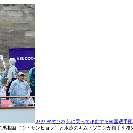
사진 크게보기
船に乗って移動する韓国選手団
の禹相赫（ウ・サンヒョク）と水泳のキム・ソヨンが旗手を