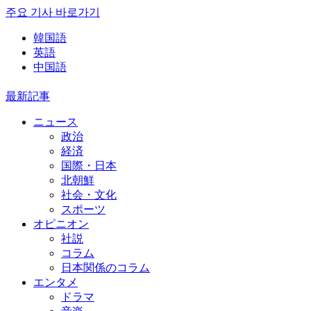
주요 기사 바로가기
韓国語
英語
中国語
最新記事
ニュース
政治
経済
国際・日本
北朝鮮
社会・文化
スポーツ
オピニオン
社説
コラム
日本関係のコラム
エンタメ
ドラマ