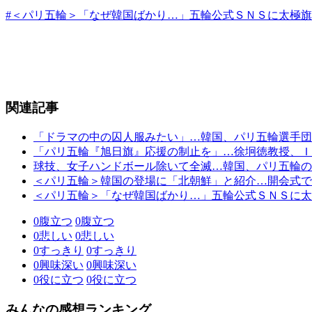
#＜パリ五輪＞「なぜ韓国ばかり…」五輪公式ＳＮＳに太極
関連記事
「ドラマの中の囚人服みたい」…韓国、パリ五輪選手団
「パリ五輪『旭日旗』応援の制止を」…徐坰徳教授、Ｉ
球技、女子ハンドボール除いて全滅…韓国、パリ五輪の
＜パリ五輪＞韓国の登場に「北朝鮮」と紹介…開会式で
＜パリ五輪＞「なぜ韓国ばかり…」五輪公式ＳＮＳに太
0
腹立つ
0
腹立つ
0
悲しい
0
悲しい
0
すっきり
0
すっきり
0
興味深い
0
興味深い
0
役に立つ
0
役に立つ
みんなの感想ランキング