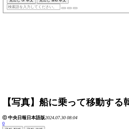
見出し or 本文
見出し and 本文
【写真】船に乗って移動する
ⓒ 中央日報日本語版
2024.07.30 08:04
0