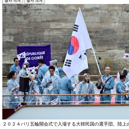
글자 작게
글자 크게
２０２４パリ五輪開会式で入場する大韓民国の選手団。陸上