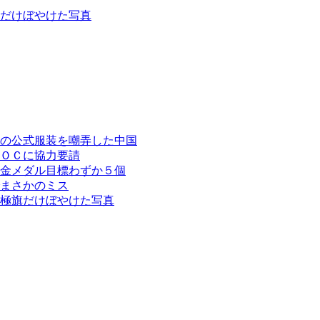
旗だけぼやけた写真
の公式服装を嘲弄した中国
ＯＣに協力要請
金メダル目標わずか５個
まさかのミス
極旗だけぼやけた写真