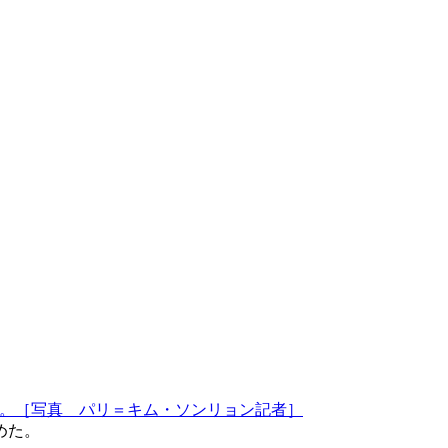
。［写真 パリ＝キム・ソンリョン記者］
務めた。