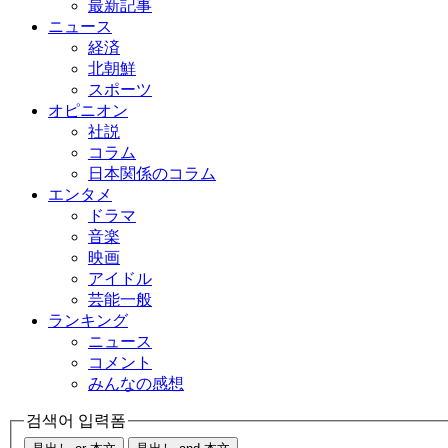
最新記事
ニュース
経済
北朝鮮
スポーツ
オピニオン
社説
コラム
日本関係のコラム
エンタメ
ドラマ
音楽
映画
アイドル
芸能一般
ランキング
ニュース
コメント
みんなの感想
검색어 입력폼