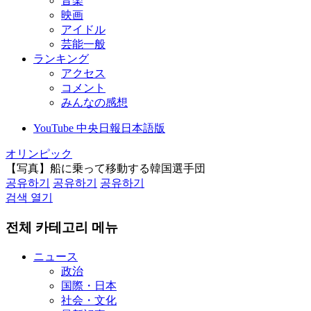
音楽
映画
アイドル
芸能一般
ランキング
アクセス
コメント
みんなの感想
YouTube 中央日報日本語版
オリンピック
【写真】船に乗って移動する韓国選手団
공유하기
공유하기
공유하기
검색 열기
전체 카테고리 메뉴
ニュース
政治
国際・日本
社会・文化