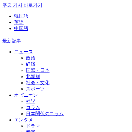
주요 기사 바로가기
韓国語
英語
中国語
最新記事
ニュース
政治
経済
国際・日本
北朝鮮
社会・文化
スポーツ
オピニオン
社説
コラム
日本関係のコラム
エンタメ
ドラマ