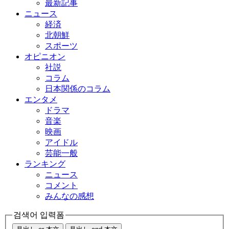
最新記事
ニュース
経済
北朝鮮
スポーツ
オピニオン
社説
コラム
日本関係のコラム
エンタメ
ドラマ
音楽
映画
アイドル
芸能一般
ランキング
ニュース
コメント
みんなの感想
검색어 입력폼