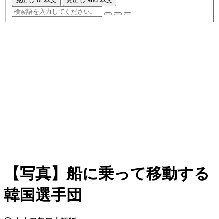
見出し or 本文
見出し and 本文
【写真】船に乗って移動する
韓国選手団