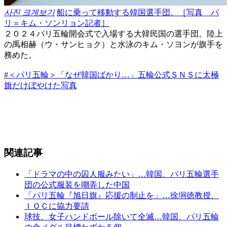
사진 크게보기
船に乗って移動する韓国選手団。［写真 パ
リ＝キム・ソンリョン記者］
２０２４パリ五輪開会式で入場する大韓民国の選手団。陸上
の禹相赫（ウ・サンヒョク）と水泳のキム・ソヨンが旗手を
務めた。
#＜パリ五輪＞「なぜ韓国ばかり…」五輪公式ＳＮＳに太極
旗だけぼやけた写真
関連記事
「ドラマの中の囚人服みたい」…韓国、パリ五輪選手
団の公式服装を嘲弄した中国
「パリ五輪『旭日旗』応援の制止を」…徐坰徳教授、
ＩＯＣに協力要請
球技、女子ハンドボール除いて全滅…韓国、パリ五輪