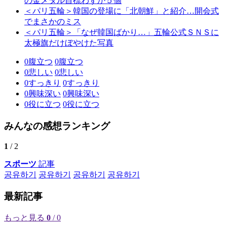
の金メダル目標わずか５個
＜パリ五輪＞韓国の登場に「北朝鮮」と紹介…開会式
でまさかのミス
＜パリ五輪＞「なぜ韓国ばかり…」五輪公式ＳＮＳに
太極旗だけぼやけた写真
0
腹立つ
0
腹立つ
0
悲しい
0
悲しい
0
すっきり
0
すっきり
0
興味深い
0
興味深い
0
役に立つ
0
役に立つ
みんなの感想ランキング
1
/ 2
スポーツ
記事
공유하기
공유하기
공유하기
공유하기
最新記事
もっと見る
0
/ 0