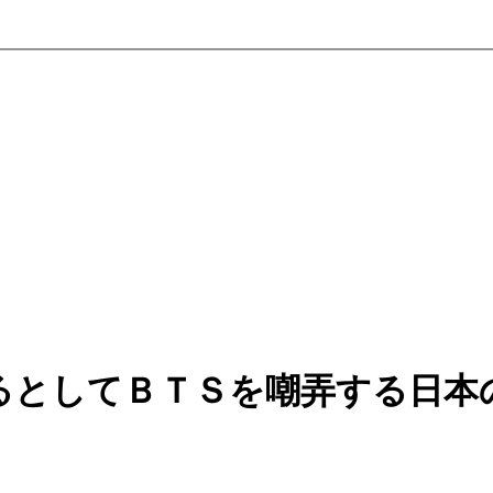
るとしてＢＴＳを嘲弄する日本