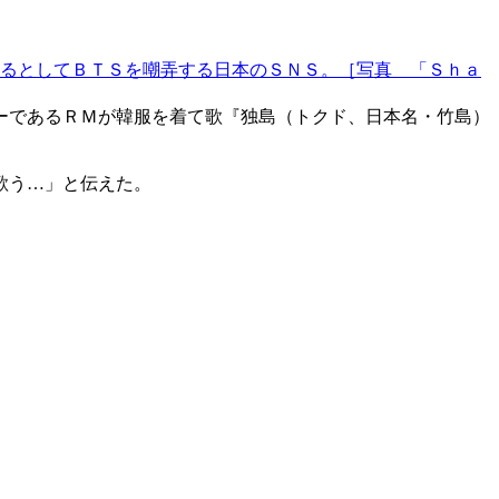
るとしてＢＴＳを嘲弄する日本のＳＮＳ。［写真 「Ｓｈａ
ーであるＲＭが韓服を着て歌『独島（トクド、日本名・竹島）
歌う…」と伝えた。