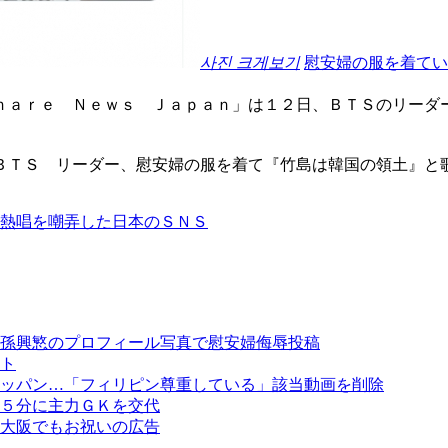
사진 크게보기
慰安婦の服を着てい
ｈａｒｅ Ｎｅｗｓ Ｊａｐａｎ」は１２日、ＢＴＳのリーダ
ＢＴＳ リーダー、慰安婦の服を着て『竹島は韓国の領土』と
」熱唱を嘲弄した日本のＳＮＳ
孫興慜のプロフィール写真で慰安婦侮辱投稿
ト
ッパン…「フィリピン尊重している」該当動画を削除
５分に主力ＧＫを交代
大阪でもお祝いの広告