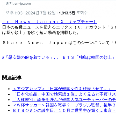
ｒｅ Ｎｅｗｓ Ｊａｐａｎ」Ｘ キャプチャー］
日本の各種ニュースを伝えるエックス（Ｘ）アカウント「Ｓ
は我が領土』を歌う短い動画を掲載した。
Ｓｈａｒｅ Ｎｅｗｓ Ｊａｐａｎはこのシーンについて「
#「慰安婦の服を着ている」… ＢＴＳ「独島は韓国の領土
関連記事
＜アジアカップ＞「日本が韓国女性を妊娠させて…」 
「日本化粧品」中国で検索語１位…よく見ると不買リス
「人種差別」論争を呼んだ韓国人気ユーチューバーのモ
＜Ｗ杯サッカー＞韓国を嘲弄？ ブラジル監督、後半３
ＢＴＳジミンの誕生日、１０月に世界中が輝く…東京・