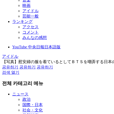
音楽
映画
アイドル
芸能一般
ランキング
アクセス
コメント
みんなの感想
YouTube 中央日報日本語版
アイドル
【写真】慰安婦の服を着ているとしてＢＴＳを嘲弄する日本
공유하기
공유하기
공유하기
검색 열기
전체 카테고리 메뉴
ニュース
政治
国際・日本
社会・文化