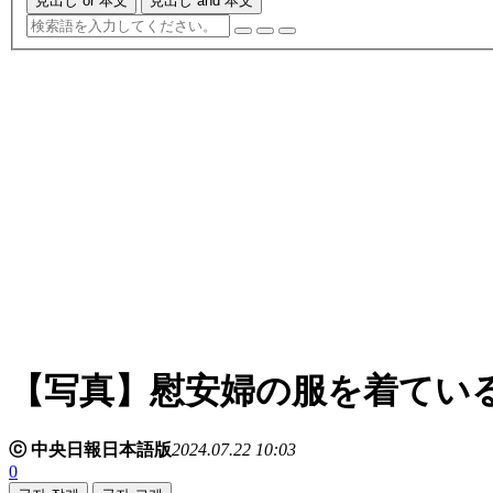
見出し or 本文
見出し and 本文
【写真】慰安婦の服を着てい
ⓒ 中央日報日本語版
2024.07.22 10:03
0