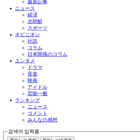
最新記事
ニュース
経済
北朝鮮
スポーツ
オピニオン
社説
コラム
日本関係のコラム
エンタメ
ドラマ
音楽
映画
アイドル
芸能一般
ランキング
ニュース
コメント
みんなの感想
검색어 입력폼