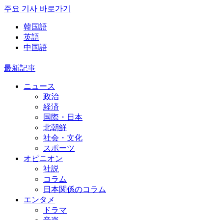
주요 기사 바로가기
韓国語
英語
中国語
最新記事
ニュース
政治
経済
国際・日本
北朝鮮
社会・文化
スポーツ
オピニオン
社説
コラム
日本関係のコラム
エンタメ
ドラマ