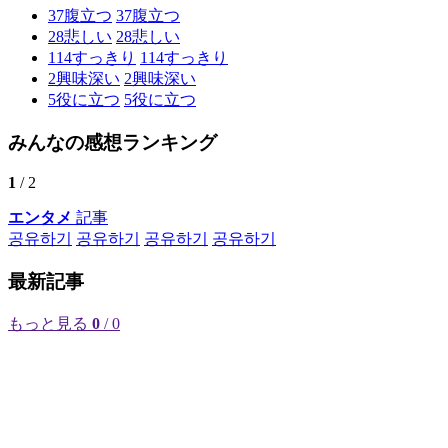
37
腹立つ
37
腹立つ
28
悲しい
28
悲しい
114
すっきり
114
すっきり
2
興味深い
2
興味深い
5
役に立つ
5
役に立つ
みんなの感想ランキング
1
/ 2
エンタメ
記事
공유하기
공유하기
공유하기
공유하기
最新記事
もっと見る
0
/ 0