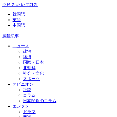
주요 기사 바로가기
韓国語
英語
中国語
最新記事
ニュース
政治
経済
国際・日本
北朝鮮
社会・文化
スポーツ
オピニオン
社説
コラム
日本関係のコラム
エンタメ
ドラマ