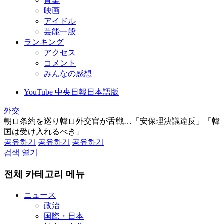
音楽
映画
アイドル
芸能一般
ランキング
アクセス
コメント
みんなの感想
YouTube 中央日報日本語版
外交
朝ロ条約を巡り韓ロ外交官が舌戦…「安保理決議違反」「韓
国は受け入れるべき」
공유하기
공유하기
공유하기
검색 열기
전체 카테고리 메뉴
ニュース
政治
国際・日本