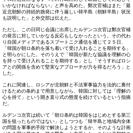
いかなければならない」と声を高めた。鄭次官補はまた「最
近北朝鮮の持続的挑発に伴う厳しい韓半島（朝鮮半島）状況
も説明した」と外交部は伝えた。
ただし、この日同じ会議に出席したルデンコ次官は鄭次官補
の発言に対していかなる反応もしなかったという。その代わ
り自国メディアであるスプートニク通信を通じて２５日、
「韓国が朝ロ条約を落ち着いて受け入れることを期待する」
と明らかにした。そのうえで「韓国が新たな協議を理解の心
を持って受け入れることを期待する」とし「そうすればロシ
アとの関係を含めて堅実なアプローチが力を得るだろう」と
した。
これに関連し、ロシアが北朝鮮と不法軍事協力を法的に裏付
けるための条約まで用意しながら、韓国に対しては「理解の
心を持て」という開き直り式の態度を続けているという指摘
だ。
ルデンコ次官は続いて「朝ロ条約は韓国をはじめとする第三
国を狙ったものではない」としつつも「韓半島と地域内全体
の問題を軍事的手段で解決しようとするか、そのような計画