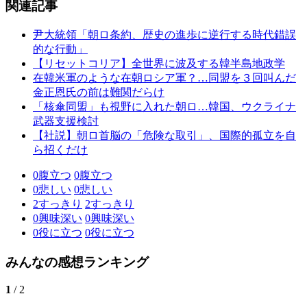
関連記事
尹大統領「朝ロ条約、歴史の進歩に逆行する時代錯誤
的な行動」
【リセットコリア】全世界に波及する韓半島地政学
在韓米軍のような在朝ロシア軍？…同盟を３回叫んだ
金正恩氏の前は難関だらけ
「核傘同盟」も視野に入れた朝ロ…韓国、ウクライナ
武器支援検討
【社説】朝ロ首脳の「危険な取引」、国際的孤立を自
ら招くだけ
0
腹立つ
0
腹立つ
0
悲しい
0
悲しい
2
すっきり
2
すっきり
0
興味深い
0
興味深い
0
役に立つ
0
役に立つ
みんなの感想ランキング
1
/ 2