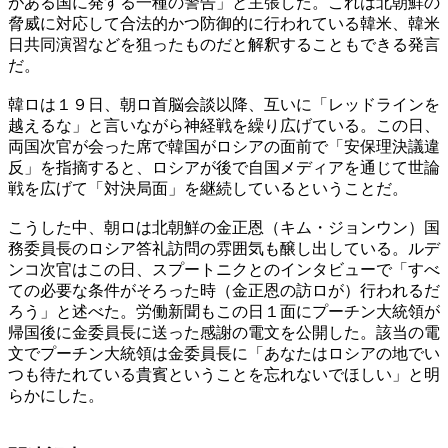
がある国に発する一種の警告」と主張した。これは北朝鮮の
脅威に対応して合法的かつ防御的に行われている韓米、韓米
日共同演習などを狙ったものだと解釈することもできる発言
だ。
韓ロは１９日、朝ロ首脳会談以降、互いに「レッドラインを
越えるな」と言いながら神経戦を繰り広げている。この日、
両国次官が会った席で韓国がロシアの面前で「安保理決議違
反」を指摘すると、ロシアが後で自国メディアを通じて世論
戦を広げて「対決局面」を継続しているということだ。
こうした中、朝ロは北朝鮮の金正恩（キム・ジョンウン）国
務委員長のロシア答礼訪問の雰囲気も醸し出している。ルデ
ンコ次官はこの日、スプートニクとのインタビューで「すべ
ての必要な条件がそろった時（金正恩の訪ロが）行われるだ
ろう」と述べた。労働新聞もこの日１面にプーチン大統領が
帰国後に金委員長に送った感謝の電文を公開した。該当の電
文でプーチン大統領は金委員長に「あなたはロシアの地でい
つも待たれている貴賓ということを忘れないでほしい」と明
らかにした。