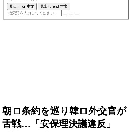
見出し or 本文
見出し and 本文
朝ロ条約を巡り韓ロ外交官が
舌戦…「安保理決議違反」