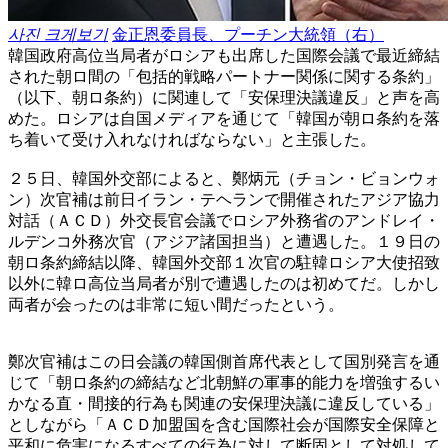
사진 크게보기
金正恩委員長、プーチン大統領（右）
韓国政府高位当局者がロシアも出席した国際会議で最近締結
された朝ロ間の「包括的戦略パートナー関係に関する条約」
（以下、朝ロ条約）に関連して「安保理決議違反」と声を高
めた。ロシアは自国メディアを通じて「韓国が朝ロ条約を落
ち着いて受け入れなければならない」と主張した。
２５日、韓国外交部によると、鄭炳元（チョン・ビョンウォ
ン）次官補は前日イラン・テヘランで開催されたアジア協力
対話（ＡＣＤ）外交長官会議でロシア外務省のアンドレイ・
ルデンコ外務次官（アジア諸国担当）と遭遇した。１９日の
朝ロ条約締結以降、韓国外交部１次官の駐韓ロシア大使招致
以外に韓ロ高位当局者が別で遭遇したのは初めてだ。しかし
両者が会ったのは非常に短い間だったという。
鄭次官補はこの日会議の韓国側首席代表として国別発言を通
じて「朝ロ条約の締結など北朝鮮の軍事的能力を増強するい
かなる直・間接的行為も関連の安保理決議に違反している」
としながら「ＡＣＤ加盟国を含む国際社会が国際安全保障と
平和に危害になるすべての行為に対して断固として対処して