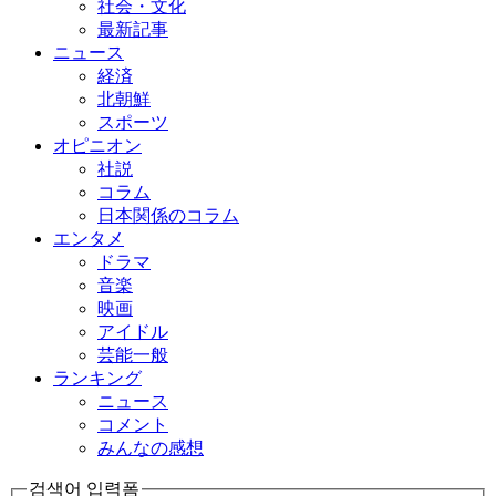
社会・文化
最新記事
ニュース
経済
北朝鮮
スポーツ
オピニオン
社説
コラム
日本関係のコラム
エンタメ
ドラマ
音楽
映画
アイドル
芸能一般
ランキング
ニュース
コメント
みんなの感想
검색어 입력폼