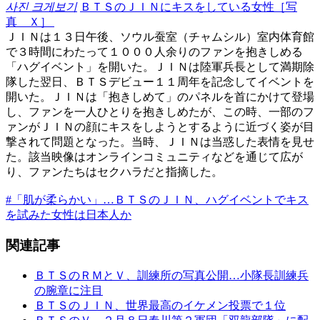
사진 크게보기
ＢＴＳのＪＩＮにキスをしている女性［写
真 Ｘ］ ​
ＪＩＮは１３日午後、ソウル蚕室（チャムシル）室内体育館
で３時間にわたって１０００人余りのファンを抱きしめる
「ハグイベント」を開いた。ＪＩＮは陸軍兵長として満期除
隊した翌日、ＢＴＳデビュー１１周年を記念してイベントを
開いた。ＪＩＮは「抱きしめて」のパネルを首にかけて登場
し、ファンを一人ひとりを抱きしめたが、この時、一部のフ
ァンがＪＩＮの顔にキスをしようとするように近づく姿が目
撃されて問題となった。当時、ＪＩＮは当惑した表情を見せ
た。該当映像はオンラインコミュニティなどを通じて広が
り、ファンたちはセクハラだと指摘した。
#「肌が柔らかい」…ＢＴＳのＪＩＮ、ハグイベントでキス
を試みた女性は日本人か
関連記事
ＢＴＳのＲＭとＶ、訓練所の写真公開…小隊長訓練兵
の腕章に注目
ＢＴＳのＪＩＮ、世界最高のイケメン投票で１位