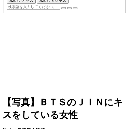
見出し or 本文
見出し and 本文
【写真】ＢＴＳのＪＩＮにキ
スをしている女性