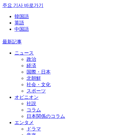
주요 기사 바로가기
韓国語
英語
中国語
最新記事
ニュース
政治
経済
国際・日本
北朝鮮
社会・文化
スポーツ
オピニオン
社説
コラム
日本関係のコラム
エンタメ
ドラマ