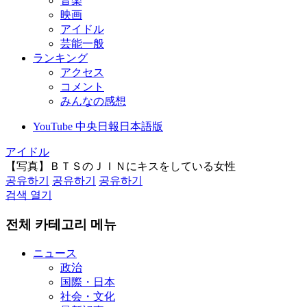
音楽
映画
アイドル
芸能一般
ランキング
アクセス
コメント
みんなの感想
YouTube 中央日報日本語版
アイドル
【写真】ＢＴＳのＪＩＮにキスをしている女性
공유하기
공유하기
공유하기
검색 열기
전체 카테고리 메뉴
ニュース
政治
国際・日本
社会・文化