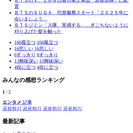
ＢＴＳのＶ、２月８日春川第２軍団「双龍部隊」に配
置
ＢＴＳのＳＵＧＡ、代替服務スタート「２０２５年に
会いましょう」
ＢＴＳジミン「入隊、実感する」…ぎこちないように
刈り上げた髪を触った
166
腹立つ
166
腹立つ
16
悲しい
16
悲しい
6
すっきり
6
すっきり
13
興味深い
13
興味深い
4
役に立つ
4
役に立つ
みんなの感想ランキング
1
/ 2
エンタメ
記事
공유하기
공유하기
공유하기
공유하기
最新記事