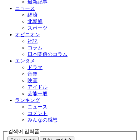
最新記事
ニュース
経済
北朝鮮
スポーツ
オピニオン
社説
コラム
日本関係のコラム
エンタメ
ドラマ
音楽
映画
アイドル
芸能一般
ランキング
ニュース
コメント
みんなの感想
검색어 입력폼