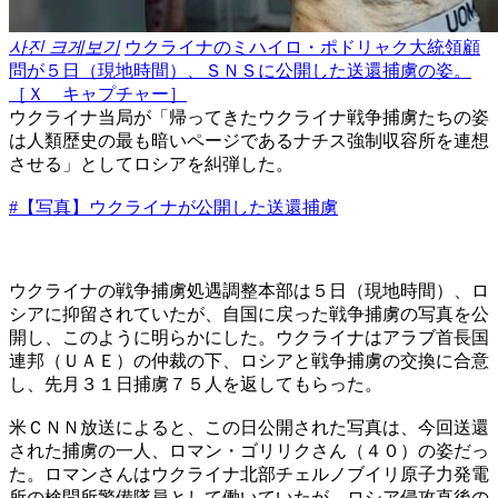
사진 크게보기
ウクライナのミハイロ・ポドリャク大統領顧
問が５日（現地時間）、ＳＮＳに公開した送還捕虜の姿。
［Ｘ キャプチャー］
ウクライナ当局が「帰ってきたウクライナ戦争捕虜たちの姿
は人類歴史の最も暗いページであるナチス強制収容所を連想
させる」としてロシアを糾弾した。
#【写真】ウクライナが公開した送還捕虜
ウクライナの戦争捕虜処遇調整本部は５日（現地時間）、ロ
シアに抑留されていたが、自国に戻った戦争捕虜の写真を公
開し、このように明らかにした。ウクライナはアラブ首長国
連邦（ＵＡＥ）の仲裁の下、ロシアと戦争捕虜の交換に合意
し、先月３１日捕虜７５人を返してもらった。
米ＣＮＮ放送によると、この日公開された写真は、今回送還
された捕虜の一人、ロマン・ゴリリクさん（４０）の姿だっ
た。ロマンさんはウクライナ北部チェルノブイリ原子力発電
所の検問所警備隊員として働いていたが、ロシア侵攻直後の