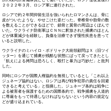
２０２２年３月、ロシア軍に連行された。
ロシアで約２年間抑留生活を強いられたロマンさんは、骨に
皮がついたような、やせこけた姿だった。脊椎骨や肋骨の数
を数えることができるほどで、鎖骨と翼骨の周辺はくぼんで
いた。ウクライナ防衛軍はＣＮＮに釈放された捕虜のほとん
どが体重減少を経験し、負傷を治療できず慢性疾患を患って
いると説明した。
ウクライナのミハイロ・ポドリャク大統領顧問はＸ（旧ツイ
ッター）を通じて捕虜が残酷な状態にばって戻ってきたとし
「飢えによる拷問は恐ろしく、殴打と暴力は巧妙だ」と批判
した。
同時にロシアが国際人権協約を無視しているとし「これ以上
ジュネーブ協約はない。ロシアは再び戦争犯罪の責任を回避
できると考えている」と指摘した。ジュネーブ条約は戦争に
よる被害者を保護するための国際条約で、戦争捕虜を人道的
に尊厳をもって待遇しなければならないという内容の規定な
どが盛り込まれている。