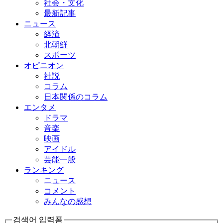
社会・文化
最新記事
ニュース
経済
北朝鮮
スポーツ
オピニオン
社説
コラム
日本関係のコラム
エンタメ
ドラマ
音楽
映画
アイドル
芸能一般
ランキング
ニュース
コメント
みんなの感想
검색어 입력폼