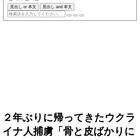
見出し or 本文
見出し and 本文
２年ぶりに帰ってきたウクラ
イナ人捕虜「骨と皮ばかりに