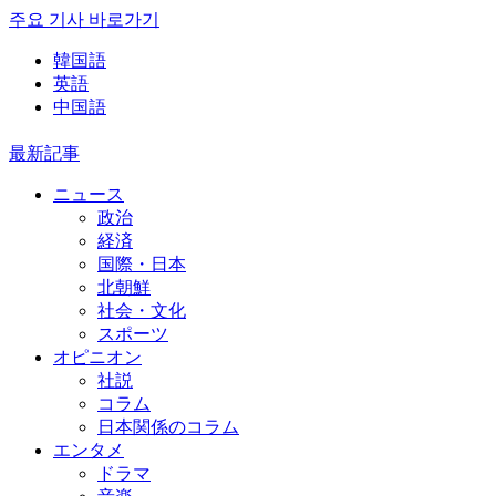
주요 기사 바로가기
韓国語
英語
中国語
最新記事
ニュース
政治
経済
国際・日本
北朝鮮
社会・文化
スポーツ
オピニオン
社説
コラム
日本関係のコラム
エンタメ
ドラマ