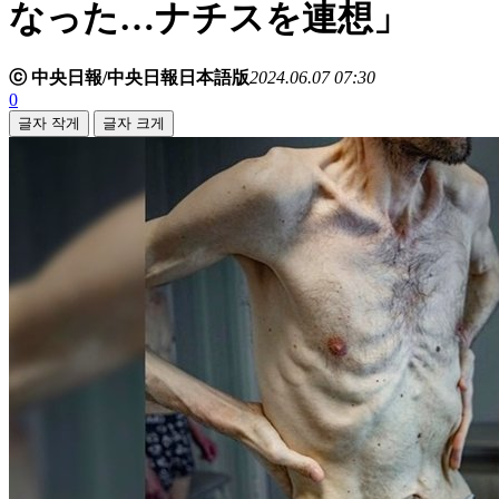
なった…ナチスを連想」
ⓒ 中央日報/中央日報日本語版
2024.06.07 07:30
0
글자 작게
글자 크게