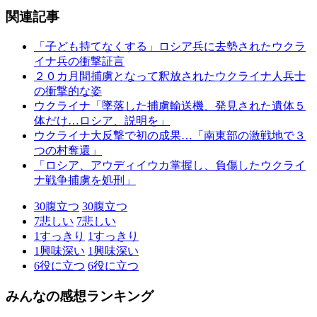
関連記事
「子ども持てなくする」ロシア兵に去勢されたウクラ
イナ兵の衝撃証言
２０カ月間捕虜となって釈放されたウクライナ人兵士
の衝撃的な姿
ウクライナ「墜落した捕虜輸送機、発見された遺体５
体だけ…ロシア、説明を」
ウクライナ大反撃で初の成果…「南東部の激戦地で３
つの村奪還」
「ロシア、アウディイウカ掌握し、負傷したウクライ
ナ戦争捕虜を処刑」
30
腹立つ
30
腹立つ
7
悲しい
7
悲しい
1
すっきり
1
すっきり
1
興味深い
1
興味深い
6
役に立つ
6
役に立つ
みんなの感想ランキング