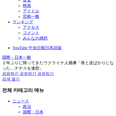
音楽
映画
アイドル
芸能一般
ランキング
アクセス
コメント
みんなの感想
YouTube 中央日報日本語版
国際・日本一般
２年ぶりに帰ってきたウクライナ人捕虜「骨と皮ばかりにな
った…ナチスを連想」
공유하기
공유하기
공유하기
검색 열기
전체 카테고리 메뉴
ニュース
政治
国際・日本