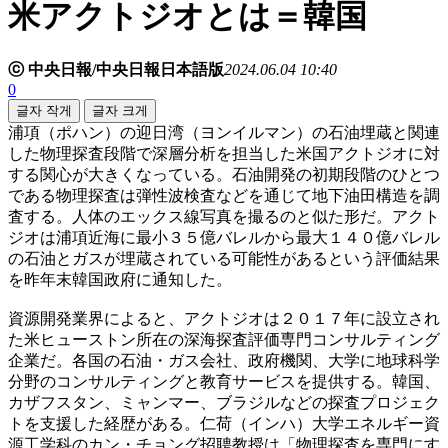
米アクトジオとは＝韓国
ⓒ 中央日報/中央日報日本語版
2024.06.04 10:40
0
글자 작게
글자 크게
浦項（ポハン）の迎日湾（ヨンイルマン）の石油埋蔵と関連
した物理探査段階で深層分析を担当した米国アクトジオに対
する関心が大きくなっている。石油開発の初期段階のひとつ
である物理探査は弾性波検査などを通じて地下油田構造を調
査する。人体のエックス線写真を撮るのと似た形だ。アクト
ジオは浦項近海に最小３５億バレルから最大１４０億バレル
の石油とガスが埋蔵されている可能性があるという評価結果
を昨年末韓国政府に通知した。
資源開発業界によると、アクトジオは２０１７年に設立され
た米ヒューストン所在の深海探査評価専門コンサルティング
企業だ。各国の石油・ガス会社、政府機関、大学に地球科学
分野のコンサルティングと教育サービスを提供する。韓国、
カザフスタン、ミャンマー、ブラジルなどの探査プロジェク
トを支援した経歴がある。仁荷（インハ）大学エネルギー資
源工学科のカン・チョング招聘教授は「物理探査を専門にす