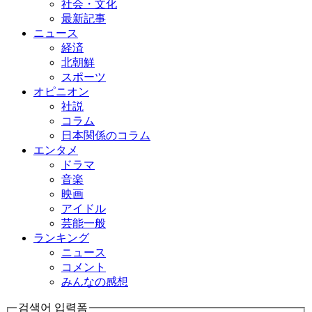
社会・文化
最新記事
ニュース
経済
北朝鮮
スポーツ
オピニオン
社説
コラム
日本関係のコラム
エンタメ
ドラマ
音楽
映画
アイドル
芸能一般
ランキング
ニュース
コメント
みんなの感想
검색어 입력폼