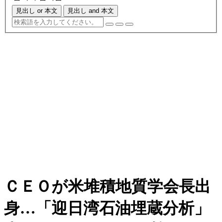
見出し or 本文
見出し and 本文
ＣＥＯが米堆積地質学会長出
身…「迎日湾石油埋蔵分析」