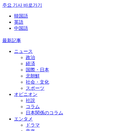
주요 기사 바로가기
韓国語
英語
中国語
最新記事
ニュース
政治
経済
国際・日本
北朝鮮
社会・文化
スポーツ
オピニオン
社説
コラム
日本関係のコラム
エンタメ
ドラマ