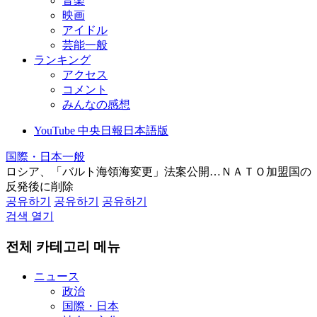
音楽
映画
アイドル
芸能一般
ランキング
アクセス
コメント
みんなの感想
YouTube 中央日報日本語版
国際・日本一般
ロシア、「バルト海領海変更」法案公開…ＮＡＴＯ加盟国の
反発後に削除
공유하기
공유하기
공유하기
검색 열기
전체 카테고리 메뉴
ニュース
政治
国際・日本