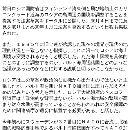
前日ロシア国防省はフィンランド湾東側と飛び地領土のカリ
ニングラード近海のロシアの島周辺の国境を調整することを
提案する法案草案をポータルに公開した。来月４日までに意
見を取りまとめ来年１月に法案を発効するという日程も掲載
された。
また、１９８５年に旧ソ連が承認した現在の境界が現代の地
理的状況と一致しないと指摘し、これに沿ってロシアの海上
国境が変更されるだろうと明示した。ただ海上国境を具体的
にどのように調整するのか、バルト海周辺諸国とどのような
協議があったのかなどに対する説明は明らかにしなかった。
ロシアはこの草案が政治的な動機から出たものではないと主
張したが、バルト海を囲むＮＡＴＯ加盟国に圧力を加えるた
めの試みという考えを示した。ロシア大統領府のペスコフ
報道官は「政治的な背景はないが、バルト海地域の緊張が高
まり対立水準が高まっていることからわれわれの安全保障の
ために関連省庁が適切に措置する必要がある」と話した。
今年初めにスウェーデンが３２番目にＮＡＴＯに合流し北極
圏の戦略的要衝地であるバルト海隣接国がすべてＮＡＴＯ加