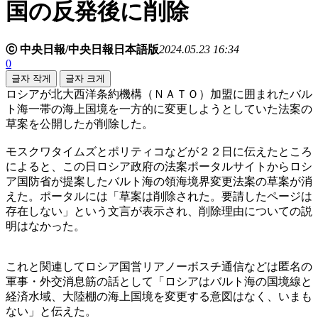
国の反発後に削除
ⓒ 中央日報/中央日報日本語版
2024.05.23 16:34
0
글자 작게
글자 크게
ロシアが北大西洋条約機構（ＮＡＴＯ）加盟に囲まれたバル
ト海一帯の海上国境を一方的に変更しようとしていた法案の
草案を公開したが削除した。
モスクワタイムズとポリティコなどが２２日に伝えたところ
によると、この日ロシア政府の法案ポータルサイトからロシ
ア国防省が提案したバルト海の領海境界変更法案の草案が消
えた。ポータルには「草案は削除された。要請したページは
存在しない」という文言が表示され、削除理由についての説
明はなかった。
これと関連してロシア国営リアノーボスチ通信などは匿名の
軍事・外交消息筋の話として「ロシアはバルト海の国境線と
経済水域、大陸棚の海上国境を変更する意図はなく、いまも
ない」と伝えた。