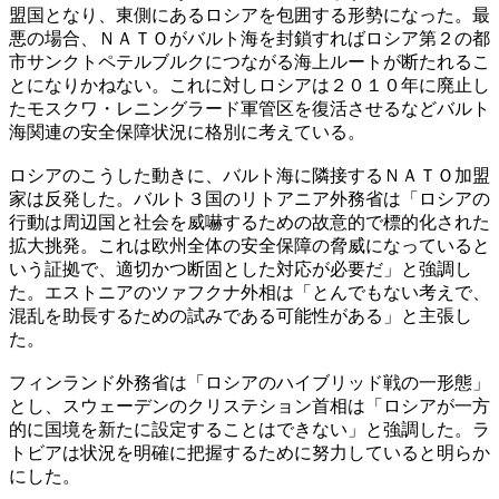
盟国となり、東側にあるロシアを包囲する形勢になった。最
悪の場合、ＮＡＴＯがバルト海を封鎖すればロシア第２の都
市サンクトペテルブルクにつながる海上ルートが断たれるこ
とになりかねない。これに対しロシアは２０１０年に廃止し
たモスクワ・レニングラード軍管区を復活させるなどバルト
海関連の安全保障状況に格別に考えている。
ロシアのこうした動きに、バルト海に隣接するＮＡＴＯ加盟
家は反発した。バルト３国のリトアニア外務省は「ロシアの
行動は周辺国と社会を威嚇するための故意的で標的化された
拡大挑発。これは欧州全体の安全保障の脅威になっていると
いう証拠で、適切かつ断固とした対応が必要だ」と強調し
た。エストニアのツァフクナ外相は「とんでもない考えで、
混乱を助長するための試みである可能性がある」と主張し
た。
フィンランド外務省は「ロシアのハイブリッド戦の一形態」
とし、スウェーデンのクリステション首相は「ロシアが一方
的に国境を新たに設定することはできない」と強調した。ラ
トビアは状況を明確に把握するために努力していると明らか
にした。