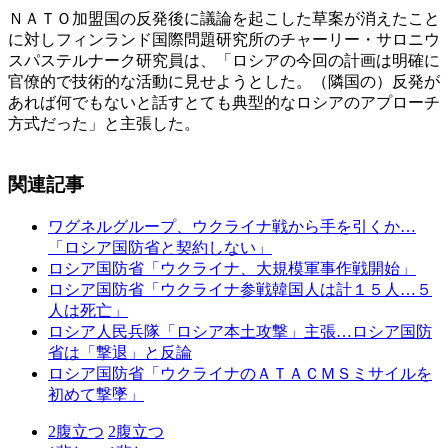
ＮＡＴＯ加盟国の反発後に議論を起こした草案が消えたこと
に対しフィンランド国際問題研究所のチャーリー・サロニウ
スパステルナーク研究員は、「ロシアの今回の計画は明確に
官僚的で技術的な活動に見せようとした。（隣国の）反発が
あれば何でもないと話すとても典型的なロシアのアプローチ
方式だった」と主張した。
関連記事
ワグネルグループ、ウクライナ戦から手を引くか…
「ロシア国防省と契約しない」
ロシア国防省「ウクライナ、大規模軍事作戦開始」
ロシア国防省「ウクライナ参戦韓国人は計１５人…５
人は死亡」
ロシア人民兵隊「ロシア本土攻撃」主張…ロシア国防
省は「撃退」と反論
ロシア国防省「ウクライナのＡＴＡＣＭＳミサイルを
初めて撃墜」
2
腹立つ
2
腹立つ