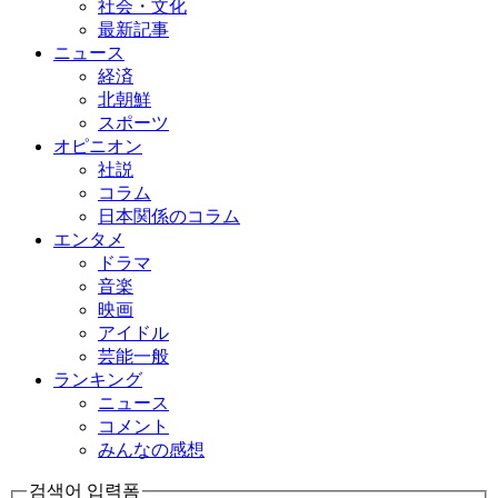
社会・文化
最新記事
ニュース
経済
北朝鮮
スポーツ
オピニオン
社説
コラム
日本関係のコラム
エンタメ
ドラマ
音楽
映画
アイドル
芸能一般
ランキング
ニュース
コメント
みんなの感想
검색어 입력폼