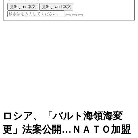
見出し or 本文
見出し and 本文
ロシア、「バルト海領海変
更」法案公開…ＮＡＴＯ加盟