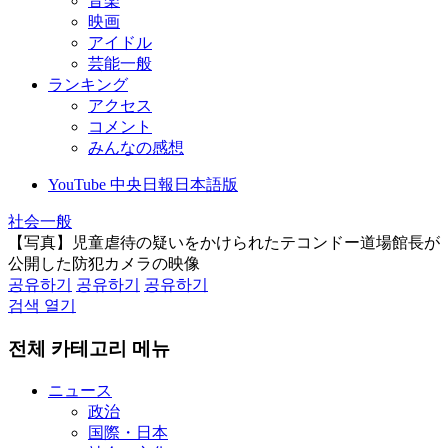
音楽
映画
アイドル
芸能一般
ランキング
アクセス
コメント
みんなの感想
YouTube 中央日報日本語版
社会一般
【写真】児童虐待の疑いをかけられたテコンドー道場館長が
公開した防犯カメラの映像
공유하기
공유하기
공유하기
검색 열기
전체 카테고리 메뉴
ニュース
政治
国際・日本