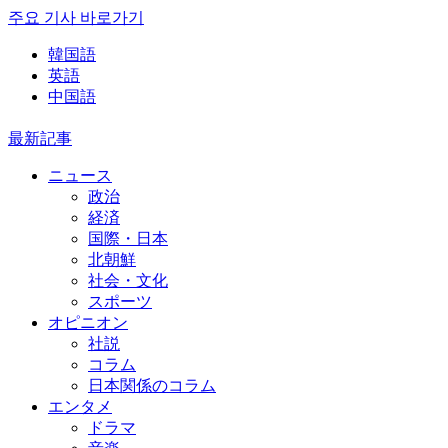
주요 기사 바로가기
韓国語
英語
中国語
最新記事
ニュース
政治
経済
国際・日本
北朝鮮
社会・文化
スポーツ
オピニオン
社説
コラム
日本関係のコラム
エンタメ
ドラマ