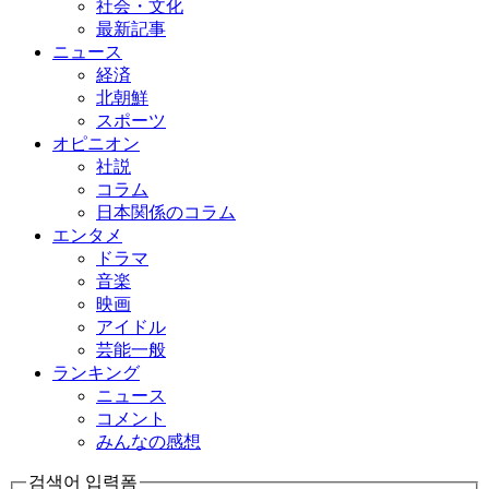
社会・文化
最新記事
ニュース
経済
北朝鮮
スポーツ
オピニオン
社説
コラム
日本関係のコラム
エンタメ
ドラマ
音楽
映画
アイドル
芸能一般
ランキング
ニュース
コメント
みんなの感想
검색어 입력폼