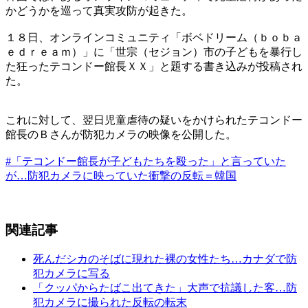
かどうかを巡って真実攻防が起きた。
１８日、オンラインコミュニティ「ボベドリーム（ｂｏｂａ
ｅｄｒｅａｍ）」に「世宗（セジョン）市の子どもを暴行し
た狂ったテコンドー館長ＸＸ」と題する書き込みが投稿され
た。
これに対して、翌日児童虐待の疑いをかけられたテコンドー
館長のＢさんが防犯カメラの映像を公開した。
#「テコンドー館長が子どもたちを殴った」と言っていた
が…防犯カメラに映っていた衝撃の反転＝韓国
関連記事
死んだシカのそばに現れた裸の女性たち…カナダで防
犯カメラに写る
「クッパからたばこ出てきた」大声で抗議した客…防
犯カメラに撮られた反転の転末