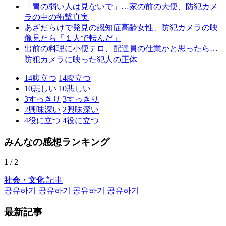
「胃の弱い人は見ないで」…家の前の大便、防犯カメ
ラの中の衝撃真実
あざだらけで発見の認知症高齢女性、防犯カメラの映
像見たら「１人で転んだ」
出前の料理に小便テロ、配達員の仕業かと思ったら…
防犯カメラに映った犯人の正体
14
腹立つ
14
腹立つ
10
悲しい
10
悲しい
3
すっきり
3
すっきり
2
興味深い
2
興味深い
4
役に立つ
4
役に立つ
みんなの感想ランキング
1
/ 2
社会・文化
記事
공유하기
공유하기
공유하기
공유하기
最新記事