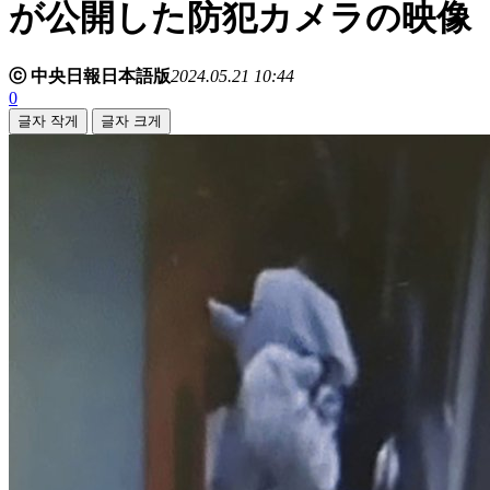
が公開した防犯カメラの映像
ⓒ 中央日報日本語版
2024.05.21 10:44
0
글자 작게
글자 크게