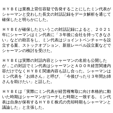
ＨＹＢＥは業務上背任容疑で告発することにしたミン代表が
シャーマンと交わした長文の対話記録をデータ解析を通じて
確保したと明らかにした。
ＨＹＢＥが確保したというこの対話記録によると、２０２１
年にシャーマンはミン代表に「３年後に会社を持ってきなさ
い」などの助言をし、ミン代表はジョイントベンチャーを設
立する案、ストックオプション、新規レーベル設立案などで
シャーマンの検討を受けた。
ＨＹＢＥは実際の対話内容とシャーマンの名前も公開した
が，この対話でミン代表はシャーマンとＡＤＯＲ経営関連内
容だけでなくＨＹＢＥ関連内容も話し合った。シャーマンは
ミン代表を「お姉さん」と呼び、「今後ぴったり３年間お姉
さんを助けたい」と話した。
ＨＹＢＥは「実際にミン代表が経営権奪取に向け本格的に動
いた時期はシャーマンがコーチした時期と一致する。ミン代
表は自身が保有するＨＹＢＥ株式の売却時期もシャーマンと
議論した」と主張した。