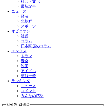
社会・文化
最新記事
ニュース
経済
北朝鮮
スポーツ
オピニオン
社説
コラム
日本関係のコラム
エンタメ
ドラマ
音楽
映画
アイドル
芸能一般
ランキング
ニュース
コメント
みんなの感想
검색어 입력폼