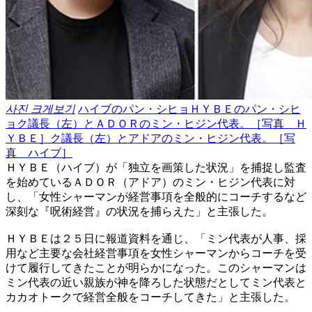
사진 크게보기
ハイブのパン・シヒョＨＹＢＥのパン・シヒ
ョク議長（左）とＡＤＯＲのミン・ヒジン代表。［写真 Ｈ
ＹＢＥ］ク議長（左）とアドアのミン・ヒジン代表。［写
真 ハイブ］
ＨＹＢＥ（ハイブ）が「独立を画策した状況」を捕捉し監査
を始めているＡＤＯＲ（アドア）のミン・ヒジン代表に対
し、「女性シャーマンが経営事項を全般的にコーチするなど
深刻な『呪術経営』の状況を捕らえた」と主張した。
ＨＹＢＥは２５日に報道資料を通じ、「ミン代表が人事、採
用など主要な会社経営事項を女性シャーマンからコーチを受
けて履行してきたことが明らかになった。このシャーマンは
ミン代表の近い親族が神を降ろした状態だとしてミン代表と
カカオトークで経営全般をコーチしてきた」と主張した。