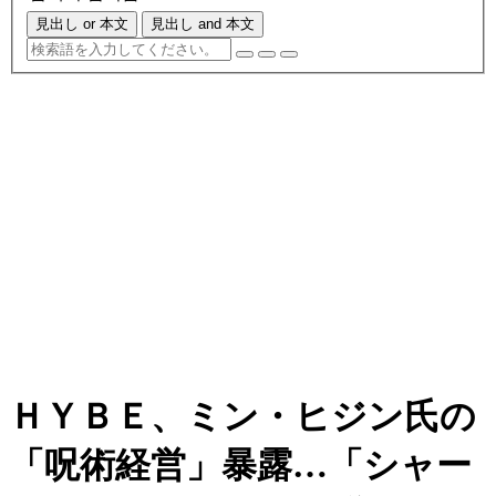
見出し or 本文
見出し and 本文
ＨＹＢＥ、ミン・ヒジン氏の
「呪術経営」暴露…「シャー