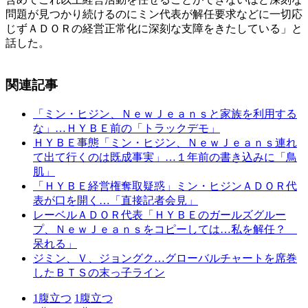
問題が見つかり続けるのにミン代表が解任要求などに一切応
じずＡＤＯＲの経営正常化に深刻な支障をきたしている」と
話した。
関連記事
「ミン・ヒジン、ＮｅｗＪｅａｎｓと家族を利用する
な」…ＨＹＢＥ前の「トラックデモ」
ＨＹＢＥ事態「ミン・ヒジン、ＮｅｗＪｅａｎｓ連れ
て出て行くのは既成事実」…１年前の書き込みに「鳥
肌」
「ＨＹＢＥ経営権奪取疑惑」ミン・ヒジンＡＤＯＲ代
表が口を開く…「直接記者会見」
レーベルＡＤＯＲ代表「ＨＹＢＥのガールズグルー
プ、ＮｅｗＪｅａｎｓをコピーしては…私を解任？
呆れる」
ジミン、Ｖ、ジョングク…グローバルチャートを席巻
したＢＴＳの末っ子ライン
1
腹立つ
1
腹立つ