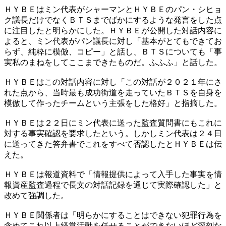
ＨＹＢＥはミン代表がシャーマンとＨＹＢＥのパン・シヒョ
ク議長だけでなくＢＴＳまでばかにするような発言をした点
に注目したと明らかにした。ＨＹＢＥが公開した対話内容に
よると、ミン代表がパン議長に対し「基本がとてもできてお
らず、純粋に模倣、コピー」と話し、ＢＴＳについても「事
実私のまねをしてここまできたものだ。ふふふ」と話した。
ＨＹＢＥはこの対話内容に対し「この対話が２０２１年にさ
れた点から、当時最も成功街道を走っていたＢＴＳを自身を
模倣して作ったチームという主張をした格好」と指摘した。
ＨＹＢＥは２２日にミン代表に送った監査質問書にもこれに
対する事実確認を要求したという。しかしミン代表は２４日
に送ってきた答弁書でこれをすべて否認したとＨＹＢＥは伝
えた。
ＨＹＢＥは報道資料で「情報提供によって入手した事実を情
報資産監査過程で長文の対話記録を通じて実際確認した」と
改めて強調した。
ＨＹＢＥ関係者は「明らかにすることはできない犯罪行為を
含めてこれ以上経営活動を任せることができないほど深刻な