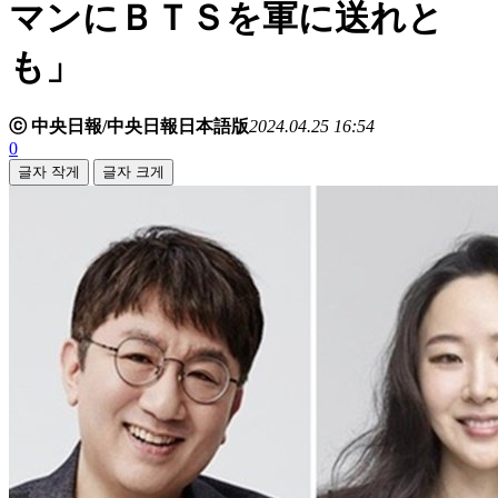
マンにＢＴＳを軍に送れと
も」
ⓒ 中央日報/中央日報日本語版
2024.04.25 16:54
0
글자 작게
글자 크게