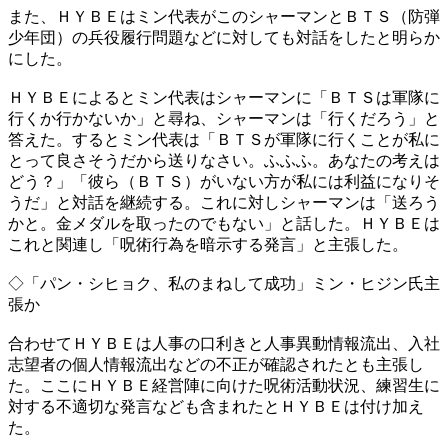
また、ＨＹＢＥはミン代表がこのシャーマンとＢＴＳ（防弾
少年団）の兵役履行問題などに対しても対話をしたと明らか
にした。
ＨＹＢＥによるとミン代表はシャーマンに「ＢＴＳは軍隊に
行くか行かないか」と尋ね、シャーマンは「行くだろう」と
答えた。するとミン代表は「ＢＴＳが軍隊に行くことが私に
とって良さそうだから送りなさい。ふふふ。あなたの考えは
どう？」「彼ら（ＢＴＳ）がいない方が私には利益になりそ
うだ」と対話を継続する。これに対しシャーマンは「送ろう
かと。金メダルを取ったのでもない」と話した。ＨＹＢＥは
これと関連し「呪術行為を暗示する発言」と主張した。
◇「パン・シヒョク、私のまねして成功」ミン・ヒジン氏主
張か
合わせてＨＹＢＥは人事の口利きと人事異動情報流出、入社
志望者の個人情報流出などの不正が確認されたとも主張し
た。ここにＨＹＢＥ経営陣に向けた呪術活動状況、練習生に
対する不適切な発言なども含まれたとＨＹＢＥは付け加え
た。