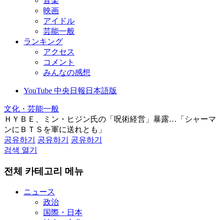
音楽
映画
アイドル
芸能一般
ランキング
アクセス
コメント
みんなの感想
YouTube 中央日報日本語版
文化・芸能一般
ＨＹＢＥ、ミン・ヒジン氏の「呪術経営」暴露…「シャーマ
ンにＢＴＳを軍に送れとも」
공유하기
공유하기
공유하기
검색 열기
전체 카테고리 메뉴
ニュース
政治
国際・日本