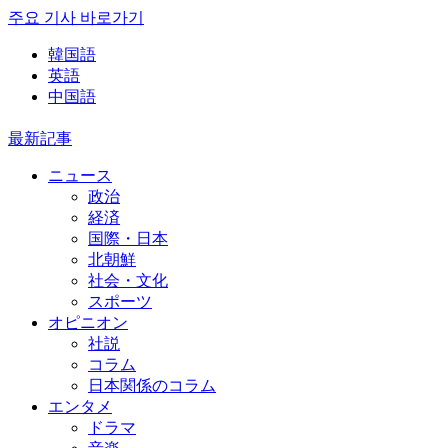
주요 기사 바로가기
韓国語
英語
中国語
最新記事
ニュース
政治
経済
国際・日本
北朝鮮
社会・文化
スポーツ
オピニオン
社説
コラム
日本関係のコラム
エンタメ
ドラマ