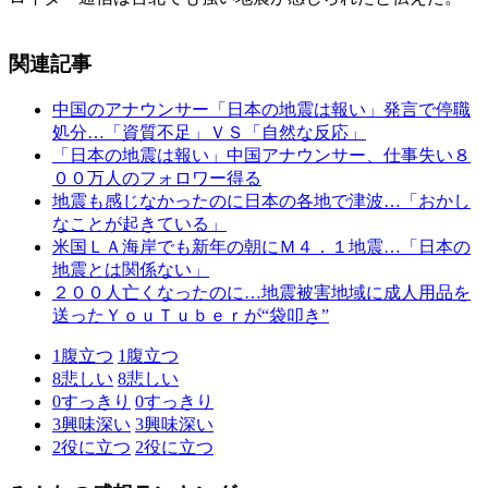
関連記事
中国のアナウンサー「日本の地震は報い」発言で停職
処分…「資質不足」ＶＳ「自然な反応」
「日本の地震は報い」中国アナウンサー、仕事失い８
００万人のフォロワー得る
地震も感じなかったのに日本の各地で津波…「おかし
なことが起きている」
米国ＬＡ海岸でも新年の朝にＭ４．１地震…「日本の
地震とは関係ない」
２００人亡くなったのに…地震被害地域に成人用品を
送ったＹｏｕＴｕｂｅｒが“袋叩き”
1
腹立つ
1
腹立つ
8
悲しい
8
悲しい
0
すっきり
0
すっきり
3
興味深い
3
興味深い
2
役に立つ
2
役に立つ