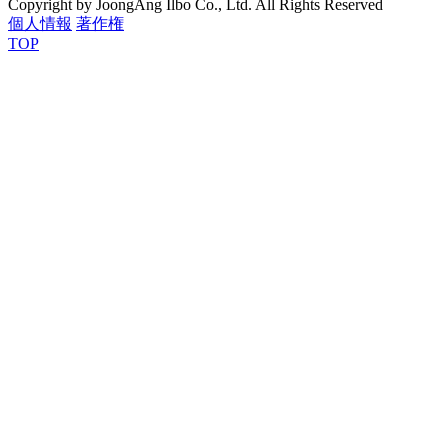
Copyright by JoongAng Ilbo Co., Ltd. All Rights Reserved
個人情報
著作権
TOP