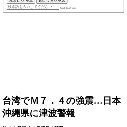
見出し or 本文
見出し and 本文
台湾でＭ７．４の強震…日本
沖縄県に津波警報