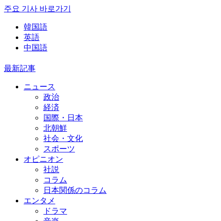
주요 기사 바로가기
韓国語
英語
中国語
最新記事
ニュース
政治
経済
国際・日本
北朝鮮
社会・文化
スポーツ
オピニオン
社説
コラム
日本関係のコラム
エンタメ
ドラマ