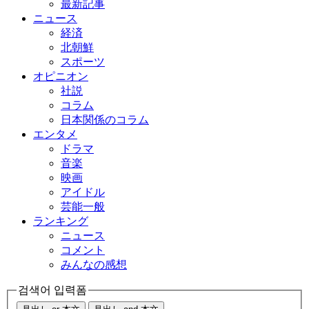
最新記事
ニュース
経済
北朝鮮
スポーツ
オピニオン
社説
コラム
日本関係のコラム
エンタメ
ドラマ
音楽
映画
アイドル
芸能一般
ランキング
ニュース
コメント
みんなの感想
검색어 입력폼