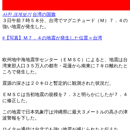
사진 크게보기
台湾の国旗
３日午前７時５８分、台湾でマグニチュード（Ｍ）７．４の
強い地震が発生した。
#【写真】Ｍ７．４の地震が発生した位置＝台湾
欧州地中海地震学センター（ＥＭＳＣ）によると、地震は台
湾東部人口３５万人の都市・花蓮から南東に７キロ離れたと
ころで発生した。
震源の深さは２０キロと暫定的に観測された状況だ。
ＥＭＳＣは当初地震の規模を７．３と明らかにしたが７．４
に修正した。
この地震で日本気象庁は沖縄県に最大３メートルの高さの津
波警報を下した。
ロイター通信は台北でも強い地震が感じられたと伝えた。