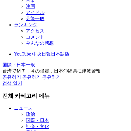
音楽
映画
アイドル
芸能一般
ランキング
アクセス
コメント
みんなの感想
YouTube 中央日報日本語版
国際・日本一般
台湾でＭ７．４の強震…日本沖縄県に津波警報
공유하기
공유하기
공유하기
검색 열기
전체 카테고리 메뉴
ニュース
政治
国際・日本
社会・文化