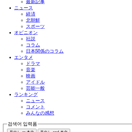
最新記事
ニュース
経済
北朝鮮
スポーツ
オピニオン
社説
コラム
日本関係のコラム
エンタメ
ドラマ
音楽
映画
アイドル
芸能一般
ランキング
ニュース
コメント
みんなの感想
검색어 입력폼