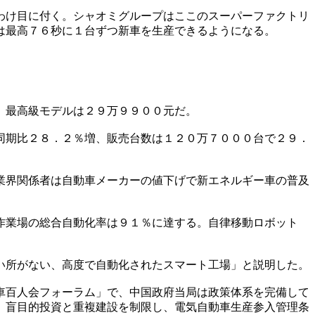
わけ目に付く。シャオミグループはここのスーパーファクトリ
は最高７６秒に１台ずつ新車を生産できるようになる。
、最高級モデルは２９万９９００元だ。
同期比２８．２％増、販売台数は１２０万７０００台で２９．
業界関係者は自動車メーカーの値下げで新エネルギー車の普及
作業場の総合自動化率は９１％に達する。自律移動ロボット
い所がない、高度で自動化されたスマート工場」と説明した。
車百人会フォーラム」で、中国政府当局は政策体系を完備して
、盲目的投資と重複建設を制限し、電気自動車生産参入管理条