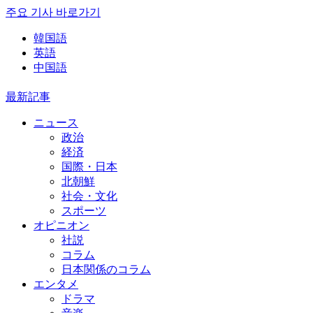
주요 기사 바로가기
韓国語
英語
中国語
最新記事
ニュース
政治
経済
国際・日本
北朝鮮
社会・文化
スポーツ
オピニオン
社説
コラム
日本関係のコラム
エンタメ
ドラマ