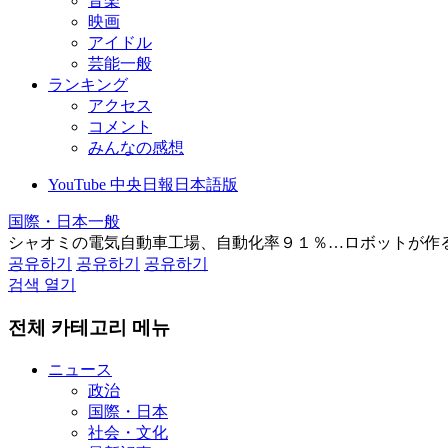
音楽
映画
アイドル
芸能一般
ランキング
アクセス
コメント
みんなの感想
YouTube 中央日報日本語版
国際・日本一般
シャオミの電気自動車工場、自動化率９１％…ロボットが作
공유하기
공유하기
공유하기
검색 열기
전체 카테고리 메뉴
ニュース
政治
国際・日本
社会・文化