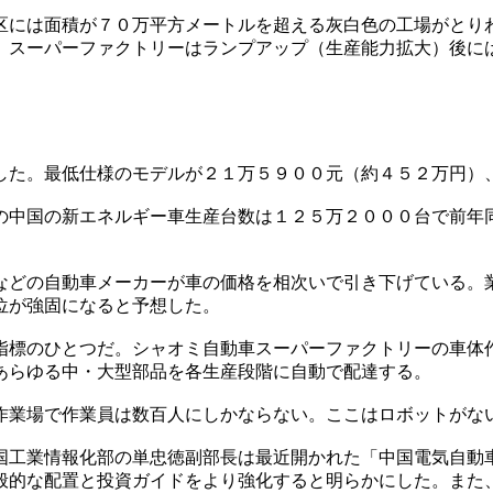
区には面積が７０万平方メートルを超える灰白色の工場がとり
。スーパーファクトリーはランプアップ（生産能力拡大）後に
した。最低仕様のモデルが２１万５９００元（約４５２万円）
の中国の新エネルギー車生産台数は１２５万２０００台で前年
などの自動車メーカーが車の価格を相次いで引き下げている。
位が強固になると予想した。
指標のひとつだ。シャオミ自動車スーパーファクトリーの車体
あらゆる中・大型部品を各生産段階に自動で配達する。
作業場で作業員は数百人にしかならない。ここはロボットがな
国工業情報化部の単忠徳副部長は最近開かれた「中国電気自動
般的な配置と投資ガイドをより強化すると明らかにした。また