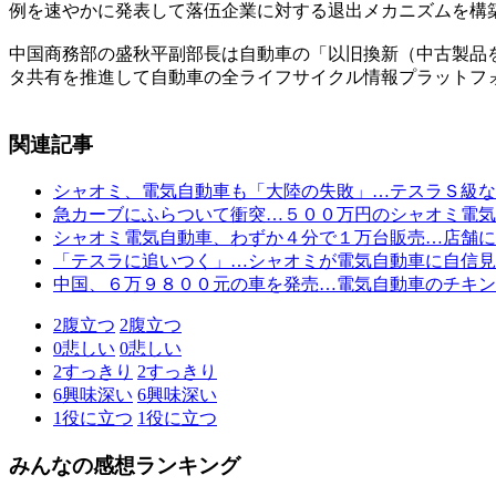
例を速やかに発表して落伍企業に対する退出メカニズムを構
中国商務部の盛秋平副部長は自動車の「以旧換新（中古製品
タ共有を推進して自動車の全ライフサイクル情報プラットフ
関連記事
シャオミ、電気自動車も「大陸の失敗」…テスラＳ級な
急カーブにふらついて衝突…５００万円のシャオミ電気
シャオミ電気自動車、わずか４分で１万台販売…店舗に
「テスラに追いつく」…シャオミが電気自動車に自信見
中国、６万９８００元の車を発売…電気自動車のチキン
2
腹立つ
2
腹立つ
0
悲しい
0
悲しい
2
すっきり
2
すっきり
6
興味深い
6
興味深い
1
役に立つ
1
役に立つ
みんなの感想ランキング