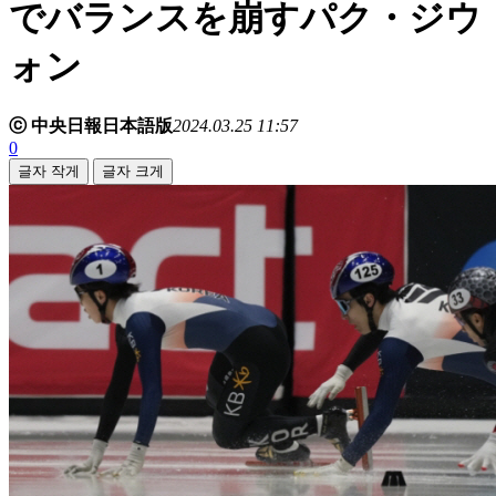
でバランスを崩すパク・ジウ
ォン
ⓒ 中央日報日本語版
2024.03.25 11:57
0
글자 작게
글자 크게