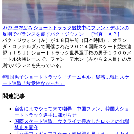
사진 크게보기
ショートトラック競技中にファン・デホンの
反則でバランスを崩すパク・ジウォン ［写真 ＡＰ］
パク・ジウォン（左）が１８日午前（日本時間）、オラン
ダ・ロッテルダムで開催された２０２４国際スケート競技連
盟（ＩＳＵ）ショートトラック世界選手権の男子１０００メ
ートル決勝レースで、ファン・デホン（左から２人目）の反
則でバランスを失っている。
#韓国男子ショートトラック「チームキル」疑惑…韓国スケ
ート連盟「故意性なかった」
関連記事
宿舎にまでやって来て嘲弄…中国ファン、韓国人ショ
ートトラック選手に嫌がらせ
国際スケート連盟、ウクライナ侵攻したロシアの出場
禁止を固守
「女子フィギュアスケート韓日戦を見よう」 １万４