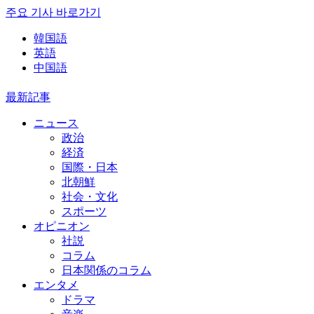
주요 기사 바로가기
韓国語
英語
中国語
最新記事
ニュース
政治
経済
国際・日本
北朝鮮
社会・文化
スポーツ
オピニオン
社説
コラム
日本関係のコラム
エンタメ
ドラマ