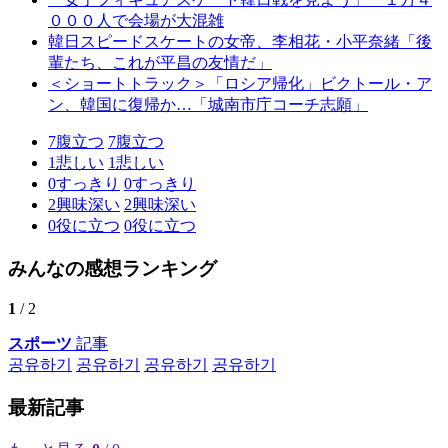
０００人で会場が大混雑
韓日スピードスケートの女帝、李相花・小平奈緒「後
輩たち、これが平昌の友情だ」
＜ショートトラック＞「ロシア帰化」ビクトール・ア
ン、韓国に復帰か…「城南市庁コーチ志願」
7
腹立つ
7
腹立つ
1
悲しい
1
悲しい
0
すっきり
0
すっきり
2
興味深い
2
興味深い
0
役に立つ
0
役に立つ
みんなの感想ランキング
1
/ 2
スポーツ
記事
공유하기
공유하기
공유하기
공유하기
最新記事