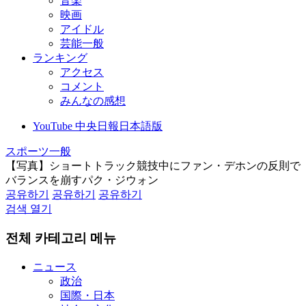
音楽
映画
アイドル
芸能一般
ランキング
アクセス
コメント
みんなの感想
YouTube 中央日報日本語版
スポーツ一般
【写真】ショートトラック競技中にファン・デホンの反則で
バランスを崩すパク・ジウォン
공유하기
공유하기
공유하기
검색 열기
전체 카테고리 메뉴
ニュース
政治
国際・日本