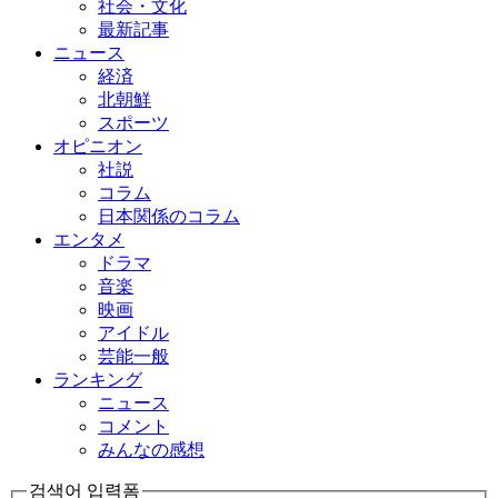
社会・文化
最新記事
ニュース
経済
北朝鮮
スポーツ
オピニオン
社説
コラム
日本関係のコラム
エンタメ
ドラマ
音楽
映画
アイドル
芸能一般
ランキング
ニュース
コメント
みんなの感想
검색어 입력폼