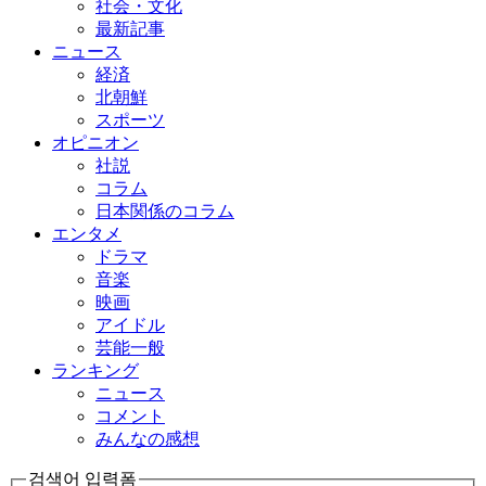
社会・文化
最新記事
ニュース
経済
北朝鮮
スポーツ
オピニオン
社説
コラム
日本関係のコラム
エンタメ
ドラマ
音楽
映画
アイドル
芸能一般
ランキング
ニュース
コメント
みんなの感想
검색어 입력폼