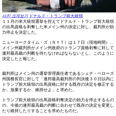
사진 크게보기
ドナルド・トランプ前大統領
１１月の米大統領選挙を控えてドナルド・トランプ前大統領
の出馬資格を剥奪した米メイン州の決定に対し、裁判所が効
力停止を決定した。
ニューヨークタイム・ズ（ＮＹＴ）は１７日（現地時間）、
メイン州裁判所がメイン州政府のトランプ資格剥奪に対して
連邦最高裁の判断を待たなければならないとし、このように
決定したと報じた。
裁判所はメイン州の選挙管理責任者であるシェナ・ベローズ
州国務長官に対して「連邦最高裁判所の判決後３０日以内に
トランプ前大統領の出馬資格に対する既存の決定を修正する
か、放棄するか、維持せよ」と求めた。
トランプ前大統領の出馬資格剥奪決定の効力を停止するもの
の、今後の連邦最高裁の判断に合わせて既存の決定を変更し
たり維持したりすることを求めたものだ。