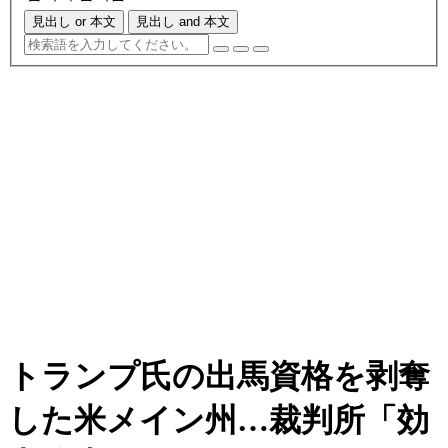
見出し or 本文
見出し and 本文
トランプ氏の出馬資格を剥奪
した米メイン州…裁判所「効