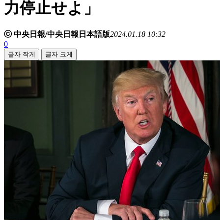
力停止せよ」
ⓒ 中央日報/中央日報日本語版
2024.01.18 10:32
0
글자 작게
글자 크게