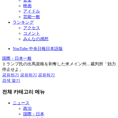
音楽
映画
アイドル
芸能一般
ランキング
アクセス
コメント
みんなの感想
YouTube 中央日報日本語版
国際・日本一般
トランプ氏の出馬資格を剥奪した米メイン州…裁判所「効力
停止せよ」
공유하기
공유하기
공유하기
검색 열기
전체 카테고리 메뉴
ニュース
政治
国際・日本