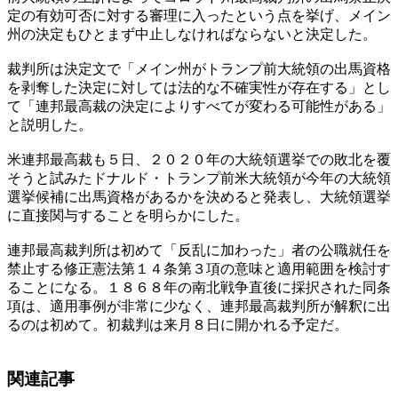
定の有効可否に対する審理に入ったという点を挙げ、メイン
州の決定もひとまず中止しなければならないと決定した。
裁判所は決定文で「メイン州がトランプ前大統領の出馬資格
を剥奪した決定に対しては法的な不確実性が存在する」とし
て「連邦最高裁の決定によりすべてが変わる可能性がある」
と説明した。
米連邦最高裁も５日、２０２０年の大統領選挙での敗北を覆
そうと試みたドナルド・トランプ前米大統領が今年の大統領
選挙候補に出馬資格があるかを決めると発表し、大統領選挙
に直接関与することを明らかにした。
連邦最高裁判所は初めて「反乱に加わった」者の公職就任を
禁止する修正憲法第１４条第３項の意味と適用範囲を検討す
ることになる。１８６８年の南北戦争直後に採択された同条
項は、適用事例が非常に少なく、連邦最高裁判所が解釈に出
るのは初めて。初裁判は来月８日に開かれる予定だ。
関連記事