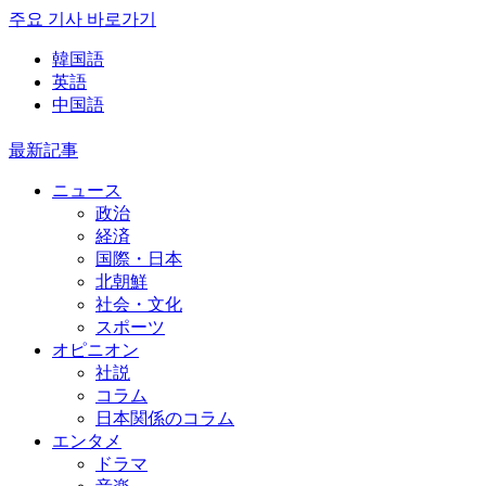
주요 기사 바로가기
韓国語
英語
中国語
最新記事
ニュース
政治
経済
国際・日本
北朝鮮
社会・文化
スポーツ
オピニオン
社説
コラム
日本関係のコラム
エンタメ
ドラマ