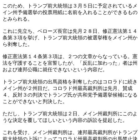
このため、トランプ前大統領は３月５日に予定されているメ
イン州予備選挙の投票用紙に名前を入れることができるもの
とみられる。
これに先立ち、ベローズ長官は先月２８日、修正憲法第１４
条第３項を挙げ、トランプ前大統領の被選挙権をメイン州か
ら剥奪した。
修正憲法第１４条第３項は、２つの文章からなっている。憲
法を守護することを宣誓したが、「反乱に加わった」者は州
および連邦公職に就任できないという内容だ。
トランプ前大統領の出馬資格を剥奪したのはコロラドに続き
メイン州が２州目だ。コロラド州最高裁判所は先月、賛成
４、反対３の判決でトランプ氏が共和党予備選挙候補になる
ことができないと判決した。
ただし、トランプ前大統領は２日、メイン州裁判所にこのよ
うな決定を覆してほしいという内容の訴訟を提起した。
これを受け、メイン州裁判所は、連邦最高裁判所がトランプ
前大統領の上訴によってコロラド州最高裁判所の出馬禁止決