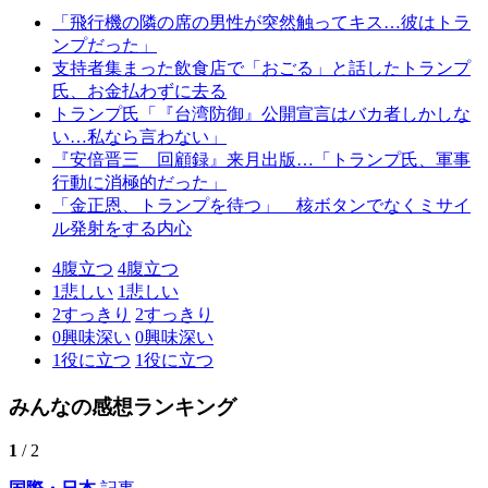
「飛行機の隣の席の男性が突然触ってキス…彼はトラ
ンプだった」
支持者集まった飲食店で「おごる」と話したトランプ
氏、お金払わずに去る
トランプ氏「『台湾防御』公開宣言はバカ者しかしな
い…私なら言わない」
『安倍晋三 回顧録』来月出版…「トランプ氏、軍事
行動に消極的だった」
「金正恩、トランプを待つ」 核ボタンでなくミサイ
ル発射をする内心
4
腹立つ
4
腹立つ
1
悲しい
1
悲しい
2
すっきり
2
すっきり
0
興味深い
0
興味深い
1
役に立つ
1
役に立つ
みんなの感想ランキング
1
/ 2