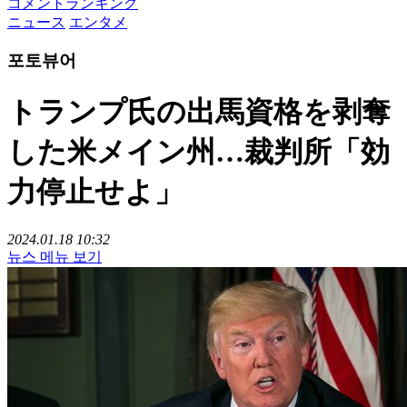
コメントランキング
ニュース
エンタメ
포토뷰어
トランプ氏の出馬資格を剥奪
した米メイン州…裁判所「効
力停止せよ」
2024.01.18 10:32
뉴스 메뉴 보기