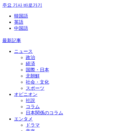
주요 기사 바로가기
韓国語
英語
中国語
最新記事
ニュース
政治
経済
国際・日本
北朝鮮
社会・文化
スポーツ
オピニオン
社説
コラム
日本関係のコラム
エンタメ
ドラマ