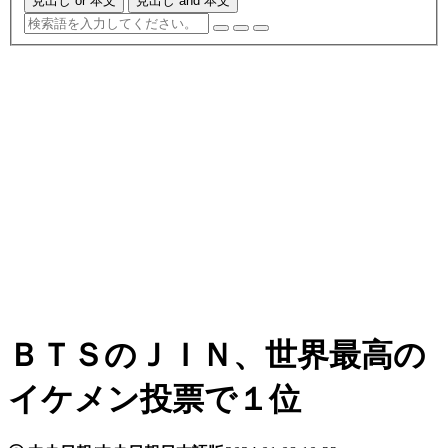
見出し or 本文
見出し and 本文
ＢＴＳのＪＩＮ、世界最高の
イケメン投票で１位