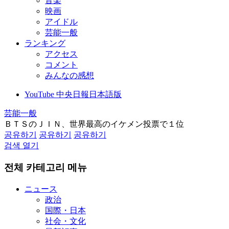
音楽
映画
アイドル
芸能一般
ランキング
アクセス
コメント
みんなの感想
YouTube 中央日報日本語版
芸能一般
ＢＴＳのＪＩＮ、世界最高のイケメン投票で１位
공유하기
공유하기
공유하기
검색 열기
전체 카테고리 메뉴
ニュース
政治
国際・日本
社会・文化