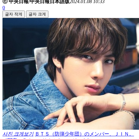
ⓒ 中央日報/中央日報日本語版
2024.01.08 10:33
0
글자 작게
글자 크게
사진 크게보기
ＢＴＳ（防弾少年団）のメンバー、ＪＩＮ。