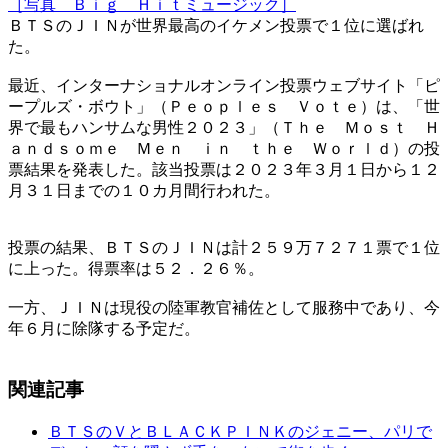
［写真 Ｂｉｇ Ｈｉｔミュージック］
​ＢＴＳのＪＩＮが世界最高のイケメン投票で１位に選ばれ
た。​
最近、インターナショナルオンライン投票ウェブサイト「ピ
ープルズ・ボウト」（Ｐｅｏｐｌｅｓ Ｖｏｔｅ）は、「世
界で最もハンサムな男性２０２３」（Ｔｈｅ Ｍｏｓｔ Ｈ
ａｎｄｓｏｍｅ Ｍｅｎ ｉｎ ｔｈｅ Ｗｏｒｌｄ）の投
票結果を発表した。該当投票は２０２３年３月１日から１２
月３１日までの１０カ月間行われた。
​投票の結果、ＢＴＳのＪＩＮは計２５９万７２７１票で１位
に上った。得票率は５２．２６％。
​一方、ＪＩＮは現役の陸軍教官補佐として服務中であり、今
年６月に除隊する予定だ。
関連記事
ＢＴＳのＶとＢＬＡＣＫＰＩＮＫのジェニー、パリで