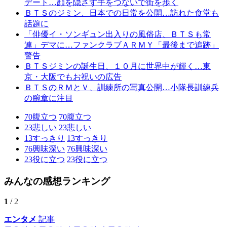
デート…顔を隠さず手をつないで街を歩く
ＢＴＳのジミン、日本での日常を公開…訪れた食堂も
話題に
「俳優イ・ソンギュン出入りの風俗店、ＢＴＳも常
連」デマに…ファンクラブＡＲＭＹ「最後まで追跡」
警告
ＢＴＳジミンの誕生日、１０月に世界中が輝く…東
京・大阪でもお祝いの広告
ＢＴＳのＲＭとＶ、訓練所の写真公開…小隊長訓練兵
の腕章に注目
70
腹立つ
70
腹立つ
23
悲しい
23
悲しい
13
すっきり
13
すっきり
76
興味深い
76
興味深い
23
役に立つ
23
役に立つ
みんなの感想ランキング
1
/ 2
エンタメ
記事