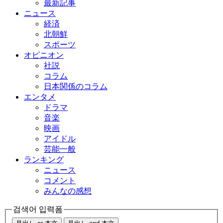
最新記事
ニュース
経済
北朝鮮
スポーツ
オピニオン
社説
コラム
日本関係のコラム
エンタメ
ドラマ
音楽
映画
アイドル
芸能一般
ランキング
ニュース
コメント
みんなの感想
검색어 입력폼