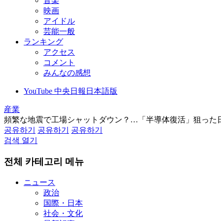
音楽
映画
アイドル
芸能一般
ランキング
アクセス
コメント
みんなの感想
YouTube 中央日報日本語版
産業
頻繁な地震で工場シャットダウン？…「半導体復活」狙った
공유하기
공유하기
공유하기
검색 열기
전체 카테고리 메뉴
ニュース
政治
国際・日本
社会・文化