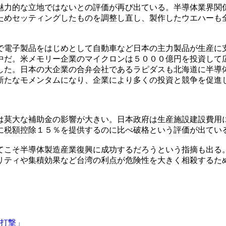
魅力的な立地ではないとの評価が再び出ている。半導体業界関
ためセッティングしたものを調整し直し、製作したウエハーも
で電子製品をはじめとして自動車など日本の主力製品が生産に
中だ。米メモリー企業のマイクロンは５０００億円を投資して
した。日本の大企業の合弁会社であるラピダスも北海道に半導
新たなモメンタムになり、企業により多くの投資と競争を促進
は莫大な補助金の影響が大きい。日本政府は生産施設建設費用
に税額控除１５％を提供するのに比べ破格という評価が出てい
てこそ半導体製造産業復興に成功するだろうという指摘も出る
リティや集積効果など台湾の利点が危険性を大きく相殺するた
。
打撃」