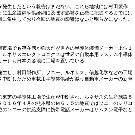
が発生したという報告はまだない。これら地域には村田製作
けに生産設備や供給網に及ぼす影響を正確に把握するまでには
州に集中しており今回の地震の影響はないと明らかになった。
備市場でも存在感が強大だが世界の半導体装備メーカー上位１
。ルネサスエレクトロニクスは世界の自動車用システム半導体
リー）も日本の各地に工場を置いている。
発生し、村田製作所、ソニー、ルネサス、信越化学などの工場
を中断したため車載用半導体供給が減り自動車メーカーの新車
の東芝の半導体工場で生産が中断され、ルネサスの生産施設８
２０１６年４月の熊本県のＭ６．５の地震ではソニーのシリコ
位のソニーの供給支障に携帯電話メーカーはサムスン電子など