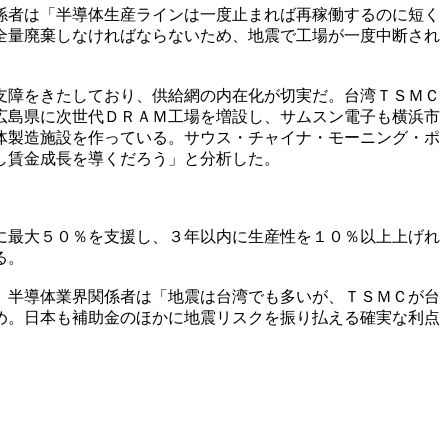
係者は「半導体生産ラインは一度止まれば再稼働するのに短く
全量廃棄しなければならないため、地震で工場が一度中断され
支障をきたしており、供給網の内在化が切実だ。台湾ＴＳＭＣ
広島県に次世代ＤＲＡＭ工場を増設し、サムスン電子も横浜市
体製造施設を作っている。サウス・チャイナ・モーニング・ポ
し賃金成長を導くだろう」と分析した。
に最大５０％を支援し、３年以内に生産性を１０％以上上げれ
る。
。半導体業界関係者は「地震は台湾でも多いが、ＴＳＭＣが台
め。日本も補助金のほかに地震リスクを振り払える確実な利点