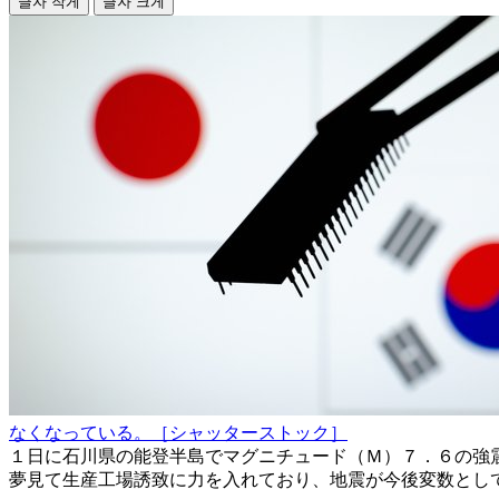
글자 작게
글자 크게
なくなっている。［シャッターストック］
１日に石川県の能登半島でマグニチュード（Ｍ）７．６の強
夢見て生産工場誘致に力を入れており、地震が今後変数とし