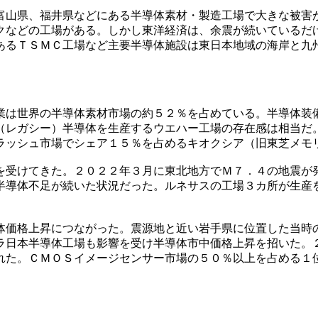
富山県、福井県などにある半導体素材・製造工場で大きな被害
クなどの工場がある。しかし東洋経済は、余震が続いているだ
あるＴＳＭＣ工場など主要半導体施設は東日本地域の海岸と九
業は世界の半導体素材市場の約５２％を占めている。半導体装
（レガシー）半導体を生産するウエハー工場の存在感は相当だ
ラッシュ市場でシェア１５％を占めるキオクシア（旧東芝メモ
を受けてきた。２０２２年３月に東北地方でＭ７．４の地震が
半導体不足が続いた状況だった。ルネサスの工場３カ所が生産
体価格上昇につながった。震源地と近い岩手県に位置した当時
ラ日本半導体工場も影響を受け半導体市中価格上昇を招いた。
れた。ＣＭＯＳイメージセンサー市場の５０％以上を占める１