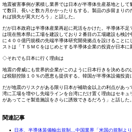
地震被害事例が累積し業界では日本が半導体生産基地として
て数日、長いと数カ月かかったりもする。製品の歩留まりの
れば損失が莫大だろう」と話した。
だが日本政府は半導体産業再起に死活をかけた。半導体不足
は現在熊本県に工場を建設しており２番目の工場建設も検討
に４００億円規模の先端半導体研究開発拠点を設けることに
ストは「ＴＳＭＣをはじめとする半導体企業の投資が日本に
◇それでも日本に行く理由は
地震の脅威にも世界的企業がこのように日本行きを決めるの
ば税額控除１０％の恩恵も提供する。韓国が半導体設備投資
だが地震のリスクがある限り日本が補助金以上の利点があっ
湾に工場を増やし先端ラインを台湾にだけ置く理由はセキュ
があってこそ製造施設をさらに誘致できるだろう」と話した
関連記事
日本、半導体装備輸出規制…中国業界「米国の規制より