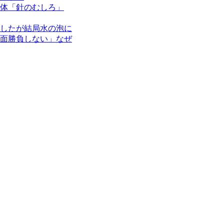
体「針のむしろ」
したが結局水の泡に
面勝負しない」なぜ