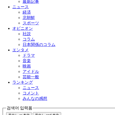
最新記事
ニュース
経済
北朝鮮
スポーツ
オピニオン
社説
コラム
日本関係のコラム
エンタメ
ドラマ
音楽
映画
アイドル
芸能一般
ランキング
ニュース
コメント
みんなの感想
검색어 입력폼