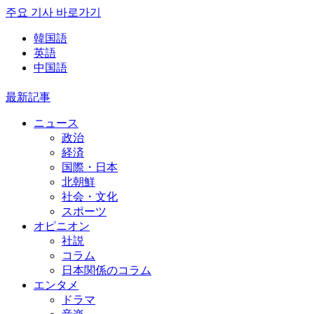
주요 기사 바로가기
韓国語
英語
中国語
最新記事
ニュース
政治
経済
国際・日本
北朝鮮
社会・文化
スポーツ
オピニオン
社説
コラム
日本関係のコラム
エンタメ
ドラマ