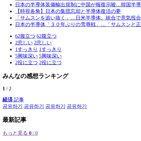
日本の半導体装備輸出規制に中国が報復示唆…韓国半導
【時視各角】日本の集団忘却と半導体復活の夢
「サムスンを追い抜く」…日米半導体、統合で意気投合
日本の半導体「３０年ぶりの雪辱戦」…「サムスンと正
62
腹立つ
62
腹立つ
2
悲しい
2
悲しい
1
すっきり
1
すっきり
5
興味深い
5
興味深い
2
役に立つ
2
役に立つ
みんなの感想ランキング
1
/ 2
経済
記事
공유하기
공유하기
공유하기
공유하기
最新記事
もっと見る
0
/ 0