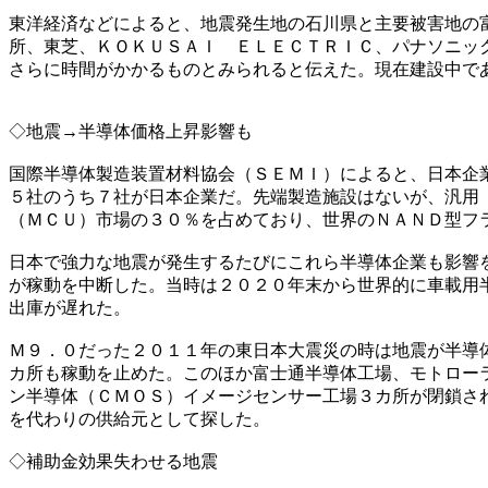
東洋経済などによると、地震発生地の石川県と主要被害地の
所、東芝、ＫＯＫＵＳＡＩ ＥＬＥＣＴＲＩＣ、パナソニッ
さらに時間がかかるものとみられると伝えた。現在建設中で
◇地震→半導体価格上昇影響も
国際半導体製造装置材料協会（ＳＥＭＩ）によると、日本企
５社のうち７社が日本企業だ。先端製造施設はないが、汎用
（ＭＣＵ）市場の３０％を占めており、世界のＮＡＮＤ型フ
日本で強力な地震が発生するたびにこれら半導体企業も影響
が稼動を中断した。当時は２０２０年末から世界的に車載用
出庫が遅れた。
Ｍ９．０だった２０１１年の東日本大震災の時は地震が半導
カ所も稼動を止めた。このほか富士通半導体工場、モトロー
ン半導体（ＣＭＯＳ）イメージセンサー工場３カ所が閉鎖さ
を代わりの供給元として探した。
◇補助金効果失わせる地震