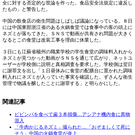
全に対する否定的な世論を作った。食品安全法規定に違反し
たもの」と警告した。
中国の飲食店の衛生問題はしばしば議論になっている。８日
には中国東部浙江省のある火鍋食堂では食事中の客の頭上に
ネズミが落ちてきた。ＳＮＳで動画が共有され問題が大きく
なるとこの食堂は改装工事を理由に休業した。
３日にも江蘇省楊州の職業学校の学生食堂の調味料入れから
ネズミが見つかった動画がＳＮＳを通じて広がり、ネットユ
ーザーが学校側に説明と真相調査を要求した。学校側は翌日
に謝罪文を出し「１日昼休みに食堂の配膳台に置かれた調味
料入れにネズミが入っていた事実を確認した。ずさんな衛生
管理で物議を醸したことに謝罪する」と明らかにした。
関連記事
ビビンパを食べて歯３本損傷…アシアナ機内食に異物
混入
「牛肉かじるネズミ」撮られた…「おぞましくて死に
そう」中国の火鍋食堂が炎上