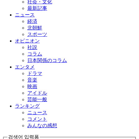
社会・文化
最新記事
ニュース
経済
北朝鮮
スポーツ
オピニオン
社説
コラム
日本関係のコラム
エンタメ
ドラマ
音楽
映画
アイドル
芸能一般
ランキング
ニュース
コメント
みんなの感想
검색어 입력폼