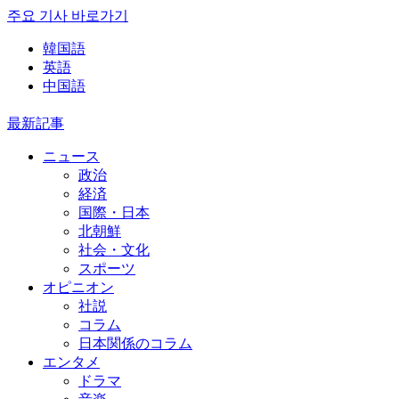
주요 기사 바로가기
韓国語
英語
中国語
最新記事
ニュース
政治
経済
国際・日本
北朝鮮
社会・文化
スポーツ
オピニオン
社説
コラム
日本関係のコラム
エンタメ
ドラマ