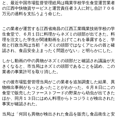
と、最近中国市場監督管理総局は職業学校学生食堂運営業者
の江西中快物資サービスと運営責任者３人に対し合計７０６
万元の過料を支払うよう命じた。
この業者が運営する江西省南昌の江西工業職業技術学校の学
生食堂で、６月１日に料理からネズミの頭部が出てきた。料
理を注文した学生が関連動画を上げてこれを暴露すると、学
校と行政当局は当初「ネズミの頭部ではなくアヒルの首と確
認され、食品安全上まったく問題がない」と明らかにした。
しかし動画の中の異物がネズミの頭部だと確認され議論が大
きくなると、市当局はネズミの頭部であることを認め、この
業者の事業許可を取り消した。
その後市場監督管理当局がこの業者を追加調査した結果、異
物検出事例がもっとあったことがわかった。６月８日にこの
食堂で販売したファーストフードの野菜から幼虫が出てきた
ほか、同月１３日にはめん料理からトコジラミが検出された
事実が確認された。
当局は「何回も異物が検出された食品を販売し食品衛生と安