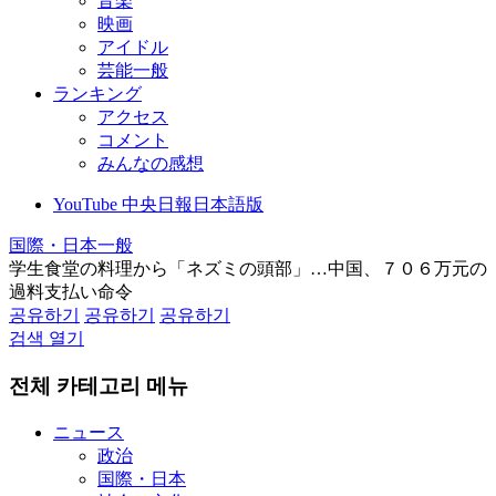
音楽
映画
アイドル
芸能一般
ランキング
アクセス
コメント
みんなの感想
YouTube 中央日報日本語版
国際・日本一般
学生食堂の料理から「ネズミの頭部」…中国、７０６万元の
過料支払い命令
공유하기
공유하기
공유하기
검색 열기
전체 카테고리 메뉴
ニュース
政治
国際・日本