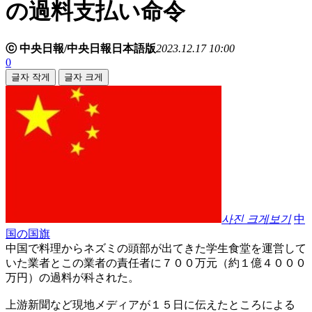
の過料支払い命令
ⓒ 中央日報/中央日報日本語版
2023.12.17 10:00
0
글자 작게
글자 크게
사진 크게보기
中
国の国旗
中国で料理からネズミの頭部が出てきた学生食堂を運営して
いた業者とこの業者の責任者に７００万元（約１億４０００
万円）の過料が科された。
上游新聞など現地メディアが１５日に伝えたところによる