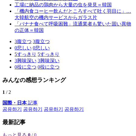
工場に納品の鶏肉から大量の虫を発見＝韓国
「機内食コーヒー飲んだところすべて吐く羽目に」…
大韓航空の機内サービスからガラス片
「バナナ食べて呼吸困難」流通業者も驚いた固い異物
の正体＝韓国
3
腹立つ
3
腹立つ
0
悲しい
0
悲しい
5
すっきり
5
すっきり
3
興味深い
3
興味深い
0
役に立つ
0
役に立つ
みんなの感想ランキング
1
/ 2
国際・日本
記事
공유하기
공유하기
공유하기
공유하기
最新記事
もっと見る
0
/ 0