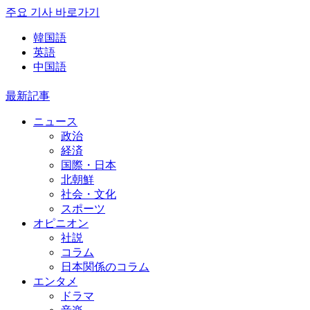
주요 기사 바로가기
韓国語
英語
中国語
最新記事
ニュース
政治
経済
国際・日本
北朝鮮
社会・文化
スポーツ
オピニオン
社説
コラム
日本関係のコラム
エンタメ
ドラマ