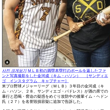
사진 크게보기
ＭＬＢ初の満塁本塁打のボールを返したファ
ンと写真撮影をした金河成（キム・ハソン） ［サンディエ
ゴ インスタグラム キャプチャー］
米プロ野球メジャーリーグ（ＭＬＢ）３年目の金河成（キ
ム・ハソン、２８、サンディエゴ・パドレス）が酒の席での
暴行と恐喝・脅迫の疑惑をめぐり攻防中の後輩イム・ヘドン
氏（２７）を名誉毀損容疑に追加で告訴した。