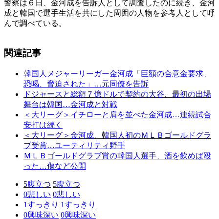
警察は６日、金河成を告訴人として調査したのに続き、金河
成と韓国で選手生活を共にした周囲の人物を参考人として呼
んで調べている。
関連記事
韓国人メジャーリーガー金河成「巨額の合意金要求、
恐喝、脅迫された」…元同僚を告訴
ドジャースと総額７億ドルで契約の大谷、最初の出場
舞台は韓国…金河成と対戦
＜大リーグ＞イチローと肩を並べた金河成…連続試合
安打は続く
＜大リーグ＞金河成、韓国人初のＭＬＢゴールドグラ
ブ受賞…ユーティリティ野手
ＭＬＢゴールドグラブ賞の韓国人選手、酒を飲めば殴
った…傷など公開
5
腹立つ
5
腹立つ
0
悲しい
0
悲しい
1
すっきり
1
すっきり
0
興味深い
0
興味深い