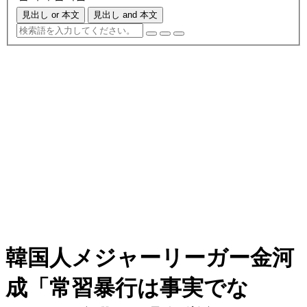
見出し or 本文
見出し and 本文
韓国人メジャーリーガー金河
成「常習暴行は事実でな