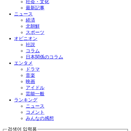
社会・文化
最新記事
ニュース
経済
北朝鮮
スポーツ
オピニオン
社説
コラム
日本関係のコラム
エンタメ
ドラマ
音楽
映画
アイドル
芸能一般
ランキング
ニュース
コメント
みんなの感想
검색어 입력폼