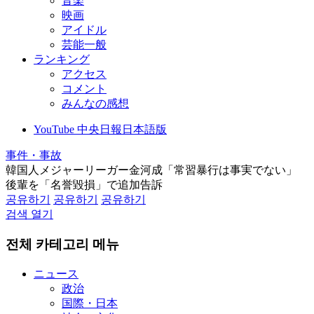
音楽
映画
アイドル
芸能一般
ランキング
アクセス
コメント
みんなの感想
YouTube 中央日報日本語版
事件・事故
韓国人メジャーリーガー金河成「常習暴行は事実でない」
後輩を「名誉毀損」で追加告訴
공유하기
공유하기
공유하기
검색 열기
전체 카테고리 메뉴
ニュース
政治
国際・日本