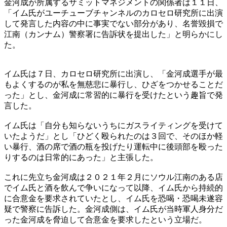
金河成が所属するサミットマネジメントの関係者は１１日、
「イム氏がユーチューブチャンネルのカロセロ研究所に出演
して発言した内容の中に事実でない部分があり、名誉毀損で
江南（カンナム）警察署に告訴状を提出した」と明らかにし
た。
イム氏は７日、カロセロ研究所に出演し、「金河成選手が最
もよくするのが私を無慈悲に暴行し、ひざをつかせることだ
った」とし、金河成に常習的に暴行を受けたという趣旨で発
言した。
イム氏は「自分も知らないうちにガスライティングを受けて
いたようだ」とし「ひどく殴られたのは３回で、そのほか軽
い暴行、酒の席で酒の瓶を投げたり運転中に後頭部を殴った
りするのは日常的にあった」と主張した。
これに先立ち金河成は２０２１年２月にソウル江南のある店
でイム氏と酒を飲んで争いになって以降、イム氏から持続的
に合意金を要求されていたとし、イム氏を恐喝・恐喝未遂容
疑で警察に告訴した。金河成側は、イム氏が当時軍人身分だ
った金河成を脅迫して合意金を要求したという立場だ。