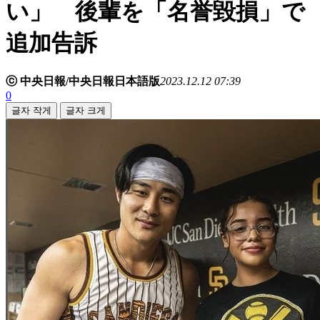
い」 後輩を「名誉毀損」で
追加告訴
ⓒ 中央日報/中央日報日本語版
2023.12.12 07:39
0
글자 작게
글자 크게