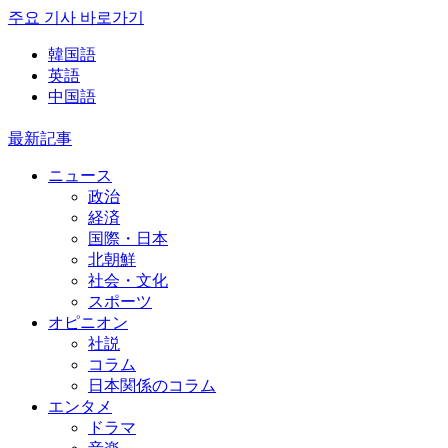
주요 기사 바로가기
韓国語
英語
中国語
最新記事
ニュース
政治
経済
国際・日本
北朝鮮
社会・文化
スポーツ
オピニオン
社説
コラム
日本関係のコラム
エンタメ
ドラマ