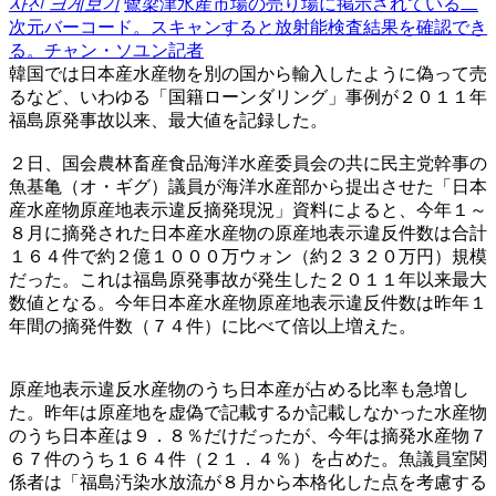
사진 크게보기
鷺梁津水産市場の売り場に掲示されている二
次元バーコード。スキャンすると放射能検査結果を確認でき
る。チャン・ソユン記者
韓国では日本産水産物を別の国から輸入したように偽って売
るなど、いわゆる「国籍ローンダリング」事例が２０１１年
福島原発事故以来、最大値を記録した。
２日、国会農林畜産食品海洋水産委員会の共に民主党幹事の
魚基亀（オ・ギグ）議員が海洋水産部から提出させた「日本
産水産物原産地表示違反摘発現況」資料によると、今年１～
８月に摘発された日本産水産物の原産地表示違反件数は合計
１６４件で約２億１０００万ウォン（約２３２０万円）規模
だった。これは福島原発事故が発生した２０１１年以来最大
数値となる。今年日本産水産物原産地表示違反件数は昨年１
年間の摘発件数（７４件）に比べて倍以上増えた。
原産地表示違反水産物のうち日本産が占める比率も急増し
た。昨年は原産地を虚偽で記載するか記載しなかった水産物
のうち日本産は９．８％だけだったが、今年は摘発水産物７
６７件のうち１６４件（２１．４％）を占めた。魚議員室関
係者は「福島汚染水放流が８月から本格化した点を考慮する