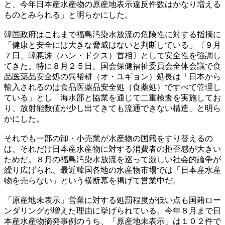
と、今年日本産水産物の原産地表示違反件数はかなり増える
ものとみられる」と明らかにした。
韓国政府はこれまで福島汚染水放流の危険性に対する指摘に
「健康と安全には大きな脅威はないと判断している」〔９月
７日、韓悳洙（ハン・ドクス）首相〕として安全性を強調し
てきた。特に８月２５日、国会保健福祉委員会全体会議で食
品医薬品安全処の呉裕耕（オ・ユギョン）処長は「日本から
輸入されるのは食品医薬品安全処（食薬処）ですべて管理し
ている」とし「海水部と協業を通じて二重検査を実施してお
り、放射能数値が少し出てきても流通できない構造」と明ら
かにした。
それでも一部の卸・小売業が水産物の国籍をすり替えるの
は、それだけ日本産水産物に対する消費者の拒否感が大きい
ためだ。８月の福島汚染水放流を巡って激しい社会的論争が
繰り広げられ、最近韓国各地の水産物市場では「日本産水産
物を売らない」という横断幕を掲げて営業中だ。
「原産地未表示」営業に対する処罰程度が低い点も国籍ロー
ンダリングが増えた理由に挙げられている。今年８月まで日
本産水産物摘発事例のうち、「原産地未表示」は１０２件で