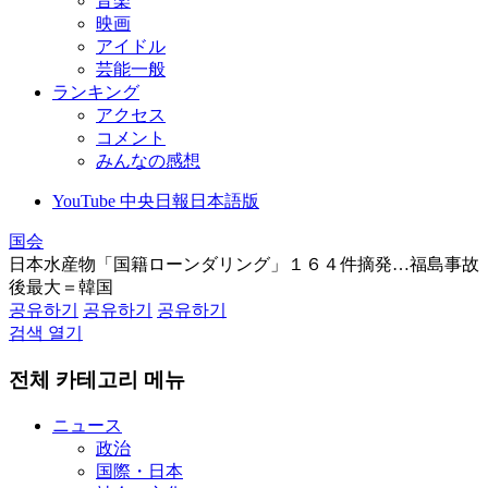
音楽
映画
アイドル
芸能一般
ランキング
アクセス
コメント
みんなの感想
YouTube 中央日報日本語版
国会
日本水産物「国籍ローンダリング」１６４件摘発…福島事故
後最大＝韓国
공유하기
공유하기
공유하기
검색 열기
전체 카테고리 메뉴
ニュース
政治
国際・日本