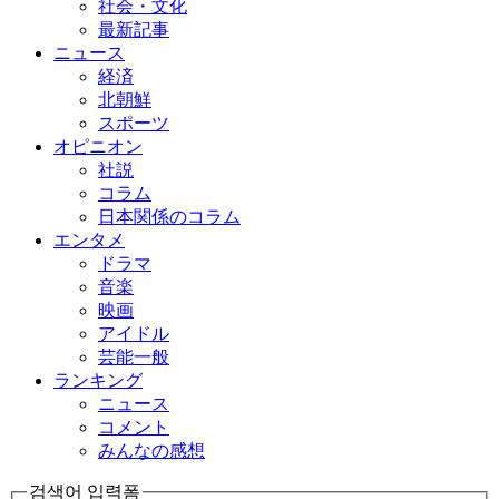
社会・文化
最新記事
ニュース
経済
北朝鮮
スポーツ
オピニオン
社説
コラム
日本関係のコラム
エンタメ
ドラマ
音楽
映画
アイドル
芸能一般
ランキング
ニュース
コメント
みんなの感想
검색어 입력폼