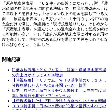
「原産地虚偽表示」（６２件）の倍近くになった。現行「農
水産物の原産地表示に関する法律」で「原産地虚偽表示」は
７年以下の懲役または１億ウォン以下の罰金を課している反
面、「原産地未表示」は５万ウォン～１千万ウォン以下の過
怠金だけで済む。魚議員は「現行規定通りなら、はじめから
『原産地未表示』を選んで少しの過怠金を出して営業を続け
る可能性が高い」とし「政府が原産地未表示に対する処罰程
度を高くして、実効性のある点検を通じて国民を安心させな
ければならない」と話した。
関連記事
汚染水放流後のどんでん返し…韓国・鷺梁津水産市場
の売上はかえって４８％増加
【時視各角】トリチウム、ＷＨＯ基準値の０．１％…
分裂扇動した人たちに責任問うべき＝韓国
日本「原発の近海でトリチウム未検出」…中国では日
本団体旅行を相次いでキャンセル
【時視各角】それで刺し身はもう食べないのか＝韓国
ＢＢＣ特派員「日本の水産物が心配？世界のすべての