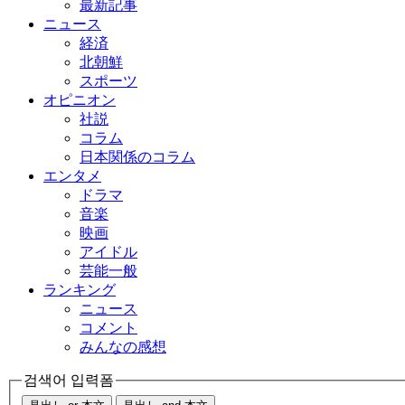
最新記事
ニュース
経済
北朝鮮
スポーツ
オピニオン
社説
コラム
日本関係のコラム
エンタメ
ドラマ
音楽
映画
アイドル
芸能一般
ランキング
ニュース
コメント
みんなの感想
검색어 입력폼