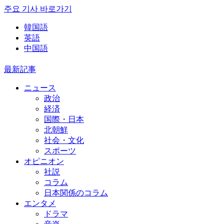
주요 기사 바로가기
韓国語
英語
中国語
最新記事
ニュース
政治
経済
国際・日本
北朝鮮
社会・文化
スポーツ
オピニオン
社説
コラム
日本関係のコラム
エンタメ
ドラマ