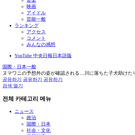
音楽
映画
アイドル
芸能一般
ランキング
アクセス
コメント
みんなの感想
YouTube 中央日報日本語版
国際・日本一般
ヌマワニの予想外の姿が確認される…川に落ちた子犬助けた
공유하기
공유하기
공유하기
검색 열기
전체 카테고리 메뉴
ニュース
政治
国際・日本
社会・文化