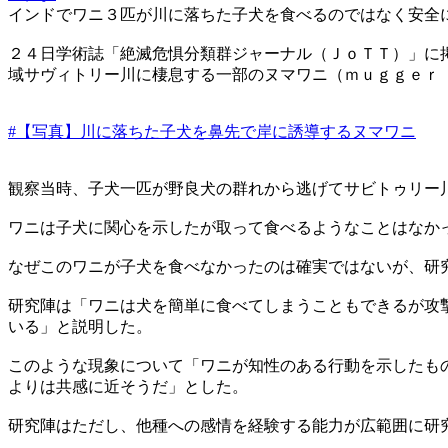
インドでワニ３匹が川に落ちた子犬を食べるのではなく安全
２４日学術誌「絶滅危惧分類群ジャーナル（ＪｏＴＴ）」に
域サヴィトリー川に棲息する一部のヌマワニ（ｍｕｇｇｅｒ
#【写真】川に落ちた子犬を鼻先で岸に誘導するヌマワニ
観察当時、子犬一匹が野良犬の群れから逃げてサビトゥリー
ワニは子犬に関心を示したが取って食べるようなことはなか
なぜこのワニが子犬を食べなかったのは確実ではないが、研
研究陣は「ワニは犬を簡単に食べてしまうこともできるが攻
いる」と説明した。
このような現象について「ワニが知性のある行動を示したも
よりは共感に近そうだ」とした。
研究陣はただし、他種への感情を経験する能力が広範囲に研