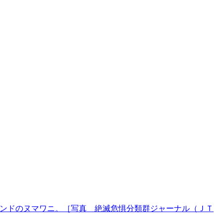
ンドのヌマワニ。［写真 絶滅危惧分類群ジャーナル（ＪＴ