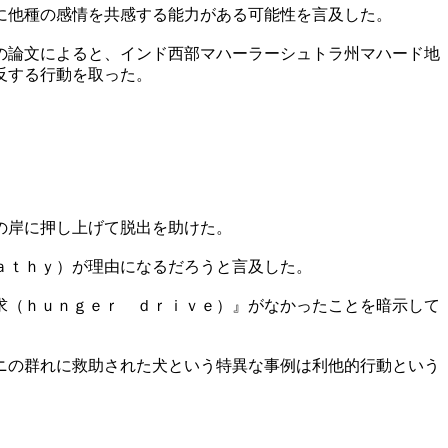
に他種の感情を共感する能力がある可能性を言及した。
の論文によると、インド西部マハーラーシュトラ州マハード地
反する行動を取った。
の岸に押し上げて脱出を助けた。
ａｔｈｙ）が理由になるだろうと言及した。
求（ｈｕｎｇｅｒ ｄｒｉｖｅ）』がなかったことを暗示して
ニの群れに救助された犬という特異な事例は利他的行動という