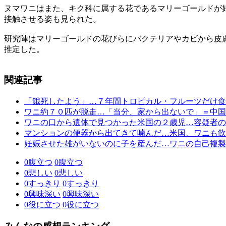
ヌマワニはまた、キク科に属する花であるマリーゴールドが
接触させる姿も見られた。
研究陣はマリーゴールドの花びらにバクテリアやカビから皮
推定した。
関連記事
「餓死したよう」…７年間トロピカル・フルーツだけ食
ワニ約７０匹が脱走…「当分、家から出ないで」＝中国
ワニの口から遺体で見つかった米国の２歳児…容疑者の
マンションの便器から出てきて噛んだ…米国、ワニも飲
妊娠させた雄がいないのに子を産んだ…ワニの自己複製
0
腹立つ
0
腹立つ
0
悲しい
0
悲しい
0
すっきり
0
すっきり
0
興味深い
0
興味深い
0
役に立つ
0
役に立つ