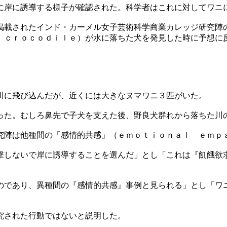
に岸に誘導する様子が確認された。科学者はこれに対してワニ
掲載されたインド・カーメル女子芸術科学商業カレッジ研究陣
 ｃｒｏｃｏｄｉｌｅ）が水に落ちた犬を発見した時に予想に
川に飛び込んだが、近くには大きなヌマワニ３匹がいた。
った。むしろ鼻先で子犬を支えた後、野良犬群れから落ちた川
究陣は他種間の「感情的共感」（ｅｍｏｔｉｏｎａｌ ｅｍｐ
撃しないで岸に誘導することを選んだ」とし「これは『飢餓欲
のであり、異種間の『感情的共感』事例と見られる」とし「ワ
究された行動ではないと説明した。