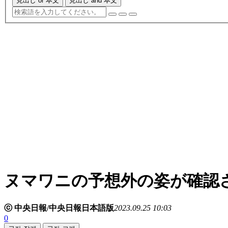
見出し or 本文
見出し and 本文
ヌマワニの予想外の姿が確認
ⓒ 中央日報/中央日報日本語版
2023.09.25 10:03
0