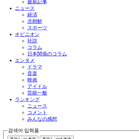
最新記事
ニュース
経済
北朝鮮
スポーツ
オピニオン
社説
コラム
日本関係のコラム
エンタメ
ドラマ
音楽
映画
アイドル
芸能一般
ランキング
ニュース
コメント
みんなの感想
검색어 입력폼