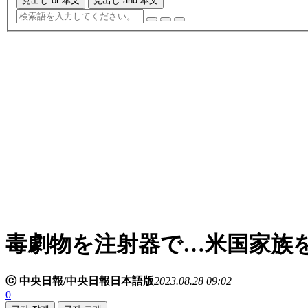
見出し or 本文
見出し and 本文
毒劇物を注射器で…米国家族
ⓒ 中央日報/中央日報日本語版
2023.08.28 09:02
0