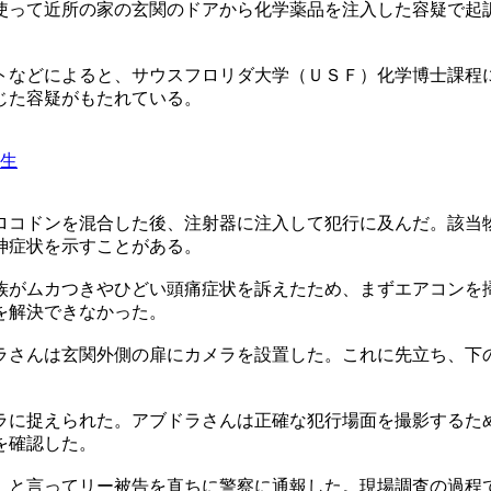
使って近所の家の玄関のドアから化学薬品を注入した容疑で起
トなどによると、サウスフロリダ大学（ＵＳＦ）化学博士課程
じた容疑がもたれている。
学生
ロコドンを混合した後、注射器に注入して犯行に及んだ。該当
神症状を示すことがある。
族がムカつきやひどい頭痛症状を訴えたため、まずエアコンを
を解決できなかった。
ラさんは玄関外側の扉にカメラを設置した。これに先立ち、下
ラに捉えられた。アブドラさんは正確な犯行場面を撮影するた
を確認した。
」と言ってリー被告を直ちに警察に通報した。現場調査の過程