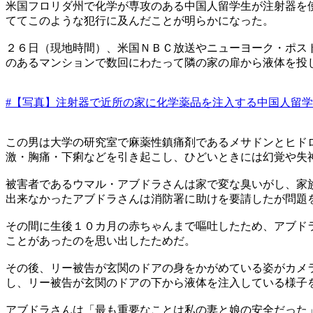
米国フロリダ州で化学が専攻のある中国人留学生が注射器を
ててこのような犯行に及んだことが明らかになった。
２６日（現地時間）、米国ＮＢＣ放送やニューヨーク・ポス
のあるマンションで数回にわたって隣の家の扉から液体を投
#【写真】注射器で近所の家に化学薬品を注入する中国人留
この男は大学の研究室で麻薬性鎮痛剤であるメサドンとヒド
激・胸痛・下痢などを引き起こし、ひどいときには幻覚や失
被害者であるウマル・アブドラさんは家で変な臭いがし、家
出来なかったアブドラさんは消防署に助けを要請したが問題
その間に生後１０カ月の赤ちゃんまで嘔吐したため、アブド
ことがあったのを思い出したためだ。
その後、リー被告が玄関のドアの身をかがめている姿がカメ
し、リー被告が玄関のドアの下から液体を注入している様子
アブドラさんは「最も重要なことは私の妻と娘の安全だった