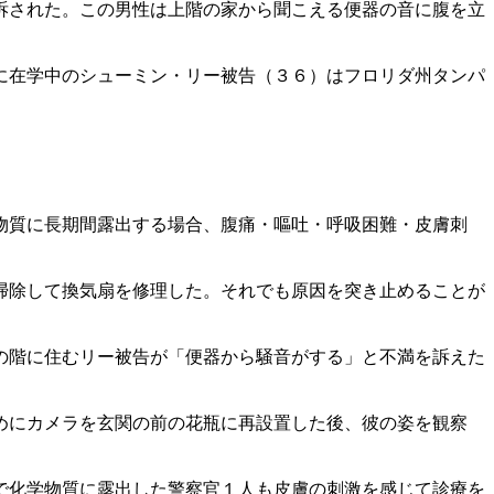
訴された。この男性は上階の家から聞こえる便器の音に腹を立
に在学中のシューミン・リー被告（３６）はフロリダ州タンパ
物質に長期間露出する場合、腹痛・嘔吐・呼吸困難・皮膚刺
掃除して換気扇を修理した。それでも原因を突き止めることが
の階に住むリー被告が「便器から騒音がする」と不満を訴えた
めにカメラを玄関の前の花瓶に再設置した後、彼の姿を観察
で化学物質に露出した警察官１人も皮膚の刺激を感じて診療を