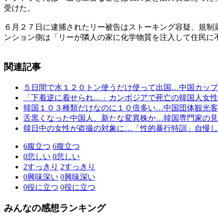
受けた。
６月２７日に逮捕されたリー被告はストーキング容疑、規制
ンション側は「リーが隣人の家に化学物質を注入して住民に
関連記事
５日間で水１２０トン使うだけ使って出国…中国カップ
「下着逆に着せられ…」カンボジアで死亡の韓国人女性
韓国１０３種類だけなのに１０倍多い…中国団体観光客
舌黒くなった中国人、新たな変異株か…韓国専門家の見
韓日中の女性が盗撮の対象に…「性的暴行特訓」自慢し
6
腹立つ
6
腹立つ
0
悲しい
0
悲しい
2
すっきり
2
すっきり
0
興味深い
0
興味深い
0
役に立つ
0
役に立つ
みんなの感想ランキング