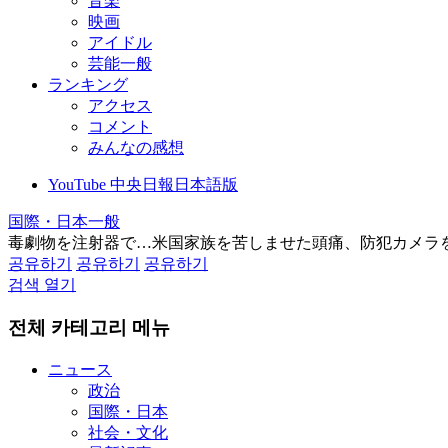
音楽
映画
アイドル
芸能一般
ランキング
アクセス
コメント
みんなの感想
YouTube 中央日報日本語版
国際・日本一般
毒劇物を注射器で…米国家族を苦しませた頭痛、防犯カメラ
공유하기
공유하기
공유하기
검색 열기
전체 카테고리 메뉴
ニュース
政治
国際・日本
社会・文化