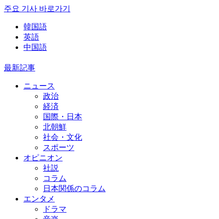
주요 기사 바로가기
韓国語
英語
中国語
最新記事
ニュース
政治
経済
国際・日本
北朝鮮
社会・文化
スポーツ
オピニオン
社説
コラム
日本関係のコラム
エンタメ
ドラマ