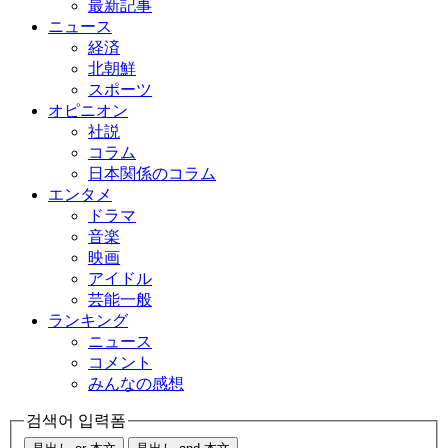
最新記事
ニュース
経済
北朝鮮
スポーツ
オピニオン
社説
コラム
日本関係のコラム
エンタメ
ドラマ
音楽
映画
アイドル
芸能一般
ランキング
ニュース
コメント
みんなの感想
검색어 입력폼