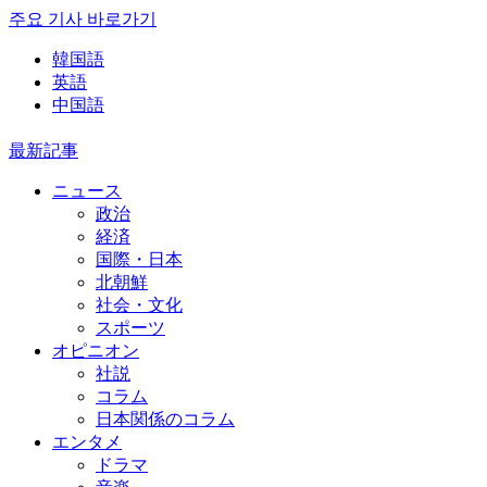
주요 기사 바로가기
韓国語
英語
中国語
最新記事
ニュース
政治
経済
国際・日本
北朝鮮
社会・文化
スポーツ
オピニオン
社説
コラム
日本関係のコラム
エンタメ
ドラマ