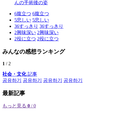
んの手術後の姿
6
腹立つ
6
腹立つ
5
悲しい
5
悲しい
36
すっきり
36
すっきり
2
興味深い
2
興味深い
2
役に立つ
2
役に立つ
みんなの感想ランキング
1
/ 2
社会・文化
記事
공유하기
공유하기
공유하기
공유하기
最新記事
もっと見る
0
/ 0