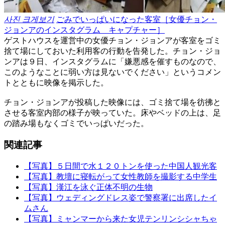
사진 크게보기
ごみでいっぱいになった客室［女優チョン・
ジョンアのインスタグラム キャプチャー］
ゲストハウスを運営中の女優チョン・ジョンアが客室をゴミ
捨て場にしておいた利用客の行動を告発した。チョン・ジョ
ンアは９日、インスタグラムに「嫌悪感を催すものなので、
このようなことに弱い方は見ないでください」というコメン
トとともに映像を掲示した。
チョン・ジョンアが投稿した映像には、ゴミ捨て場を彷彿と
させる客室内部の様子が映っていた。床やベッドの上は、足
の踏み場もなくゴミでいっぱいだった。
関連記事
【写真】５日間で水１２０トンを使った中国人観光客
【写真】教壇に寝転がって女性教師を撮影する中学生
【写真】漢江を泳ぐ正体不明の生物
【写真】ウェディングドレス姿で警察署に出席したイ
ムさん
【写真】ミャンマーから来た女児テンリンシシャちゃ