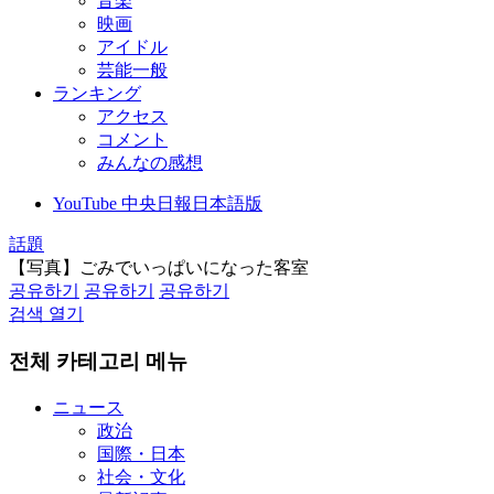
音楽
映画
アイドル
芸能一般
ランキング
アクセス
コメント
みんなの感想
YouTube 中央日報日本語版
話題
【写真】ごみでいっぱいになった客室
공유하기
공유하기
공유하기
검색 열기
전체 카테고리 메뉴
ニュース
政治
国際・日本
社会・文化