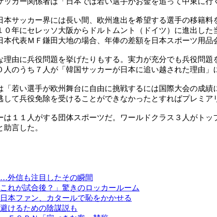
サッカー関係者は「日本では若い選手がお金を追って中東に行
日本サッカー界には長い間、欧州進出を希望する選手の移籍料
１０年にセレッソ大阪からドルトムント（ドイツ）に進出した
日本代表ＭＦ鎌田大地の場合、年俸の差額を日本スポーツ用品
な理由に兵役問題を挙げたりもする。実力が充分でも兵役問題
０人のうち７人が「韓国サッカーが日本に追い越された理由」
は「若い選手が欧州舞台に自由に挑戦するには国際大会の成績
逃して兵役免除を受けることができなかったとすればプレミア
ーは１１人がする団体スポーツだ。ワールドクラス３人がトッ
と助言した。
…外信も注目したその瞬間
これが試合後？」驚きのロッカールーム
日本ファン、カタールで恥をかかせる
避けるための陰謀説も