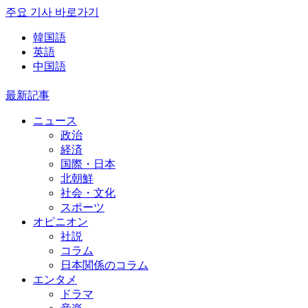
주요 기사 바로가기
韓国語
英語
中国語
最新記事
ニュース
政治
経済
国際・日本
北朝鮮
社会・文化
スポーツ
オピニオン
社説
コラム
日本関係のコラム
エンタメ
ドラマ