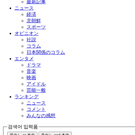
最新記事
ニュース
経済
北朝鮮
スポーツ
オピニオン
社説
コラム
日本関係のコラム
エンタメ
ドラマ
音楽
映画
アイドル
芸能一般
ランキング
ニュース
コメント
みんなの感想
검색어 입력폼