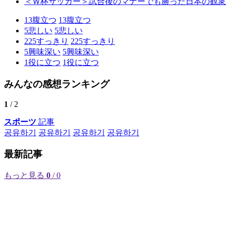
＜Ｗ杯サッカー＞試合後のマナーでも勝った日本の観衆
13
腹立つ
13
腹立つ
5
悲しい
5
悲しい
225
すっきり
225
すっきり
5
興味深い
5
興味深い
1
役に立つ
1
役に立つ
みんなの感想ランキング
1
/ 2
スポーツ
記事
공유하기
공유하기
공유하기
공유하기
最新記事
もっと見る
0
/ 0