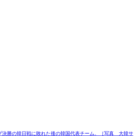
プ決勝の韓日戦に敗れた後の韓国代表チーム。［写真 大韓サ