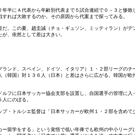
２年半にＡ代表から年齢別代表まで５試合連続で０－３と惨敗
戦すれば大敗するのか。その原因から代案まで探ってみる。
差だ。この夏、趙圭誠（チョ・ギュソン、ミッティラン）がデ
たが、依然として差は大きい。
グランド、スペイン、ドイツ、イタリア）１・２部リーグのチ
人（韓国）対１３６人（日本）と差はさらに広がる。韓国が欧
ドルフに日本サッカー協会支部を設置し、自国選手の管理に入
５人にのぼる。
ップ・トルシエ監督は「日本サッカーが欧州１・２部を含めて
カー留学をする」という覚悟で低い年俸でも欧州の中小リーグ