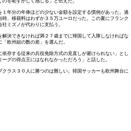
くのを恥ずかしく感じる」と伝えた。
を１年分の年俸ほどの少ない金額を設定する慣例があった。過
当時、移籍料はわずか３５万ユーロだった。この夏にフランク
会社ミズノが代わりに支払う。
を解決できなければ満２７歳までに帰国して入隊しなければな
に「欧州組の数の差」を選んだ。
に依存する従来の兵役免除方式の見直しが避けられない」とし
リーグの得点王にはなれなかっただろう」と話した。
プクラス３０人に勝つのは難しい。韓国サッカーも欧州舞台に