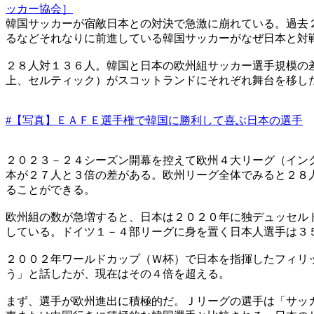
ッカー協会］
韓国サッカーが宿敵日本との対決で急激に崩れている。過去
るなどそれなりに前進している韓国サッカーがなぜ日本と対
２８人対１３６人。韓国と日本の欧州組サッカー選手規模の
上、セルティック）がスコットランドにそれぞれ舞台を移し
#【写真】ＥＡＦＥ選手権で韓国に勝利して喜ぶ日本の選手
２０２３－２４シーズン開幕を控えて欧州４大リーグ（イン
本が２７人と３倍の差がある。欧州リーグ全体でみると２８
ることができる。
欧州組の数が急増すると、日本は２０２０年に独デュッセル
している。ドイツ１－４部リーグに身を置く日本人選手は３
２００２年ワールドカップ（Ｗ杯）で日本を指揮したフィリ
う」と話したが、現在はその４倍を超える。
まず、選手が欧州進出に積極的だ。Ｊリーグの選手は「サッ