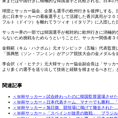
東または中国行きに積極的な韓国選手と比較される。日本の
球団とサッカー協会、企業も選手の欧州行きを後押しする。
去に日本サッカーの看板選手として活躍した香川真司が２０
フルト（ドイツ）を離れてラツィオ（イタリア）に入団した
サッカー界の一部では韓国選手が相対的に欧州行きに消極的
らないため挑戦をためらうということだ。サッカー関係者３
金鶴範（キム・ハクボム）元オリンピック（五輪）代表監督
「孫興慜（ソン・フンミン）がアジア競技大会の金メダルを
李会択（イ・ヒテク）元大韓サッカー協会副会長は「サッカ
より多くの選手を送り出して技術と経験を積ませるべきだ」
関連記事
＜Ｗ杯サッカー＞試合終わったのに韓国監督退場させた
＜Ｗ杯サッカー＞日本代表チーム、マナーでも勝利…「
＜Ｗ杯サッカー＞旭日旗、競技場に掲げて撤去された…
＜Ｗ杯サッカー＞「スペインが故意の敗戦」 ブラジル