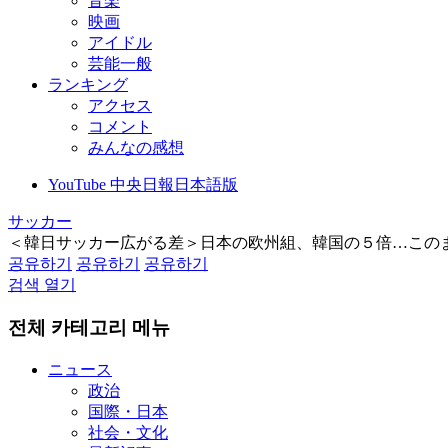
音楽
映画
アイドル
芸能一般
ランキング
アクセス
コメント
みんなの感想
YouTube 中央日報日本語版
サッカー
＜韓日サッカー広がる差＞日本の欧州組、韓国の５倍…この
공유하기
공유하기
공유하기
검색 열기
전체 카테고리 메뉴
ニュース
政治
国際・日本
社会・文化