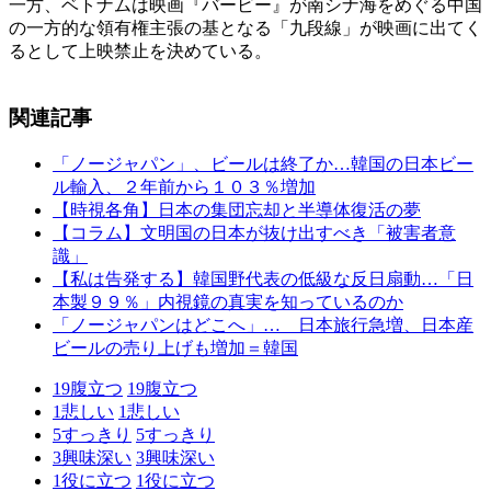
一方、ベトナムは映画『バービー』が南シナ海をめぐる中国
の一方的な領有権主張の基となる「九段線」が映画に出てく
るとして上映禁止を決めている。
関連記事
「ノージャパン」、ビールは終了か…韓国の日本ビー
ル輸入、２年前から１０３％増加
【時視各角】日本の集団忘却と半導体復活の夢
【コラム】文明国の日本が抜け出すべき「被害者意
識」
【私は告発する】韓国野代表の低級な反日扇動…「日
本製９９％」内視鏡の真実を知っているのか
「ノージャパンはどこへ」… 日本旅行急増、日本産
ビールの売り上げも増加＝韓国
19
腹立つ
19
腹立つ
1
悲しい
1
悲しい
5
すっきり
5
すっきり
3
興味深い
3
興味深い
1
役に立つ
1
役に立つ