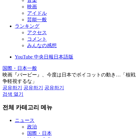
音楽
映画
アイドル
芸能一般
ランキング
アクセス
コメント
みんなの感想
YouTube 中央日報日本語版
国際・日本一般
映画『バービー』、今度は日本でボイコットの動き…「核戦
争軽視するな」
공유하기
공유하기
공유하기
검색 열기
전체 카테고리 메뉴
ニュース
政治
国際・日本