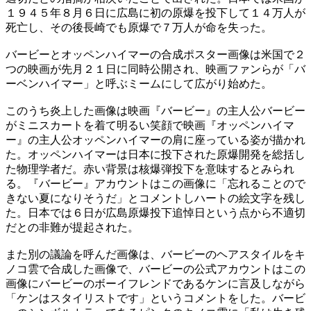
１９４５年８月６日に広島に初の原爆を投下して１４万人が
死亡し、その後長崎でも原爆で７万人が命を失った。
バービーとオッペンハイマーの合成ポスター画像は米国で２
つの映画が先月２１日に同時公開され、映画ファンらが「バ
ーベンハイマー」と呼ぶミームにして広がり始めた。
このうち炎上した画像は映画『バービー』の主人公バービー
がミニスカートを着て明るい笑顔で映画『オッペンハイマ
ー』の主人公オッペンハイマーの肩に座っている姿が描かれ
た。オッペンハイマーは日本に投下された原爆開発を総括し
た物理学者だ。赤い背景は核爆弾投下を意味するとみられ
る。『バービー』アカウントはこの画像に「忘れることので
きない夏になりそうだ」とコメントしハートの絵文字を残し
た。日本では６日が広島原爆投下追悼日という点から不適切
だとの非難が提起された。
また別の議論を呼んだ画像は、バービーのヘアスタイルをキ
ノコ雲で合成した画像で、バービーの公式アカウントはこの
画像にバービーのボーイフレンドであるケンに言及しながら
「ケンはスタイリストです」というコメントをした。バービ