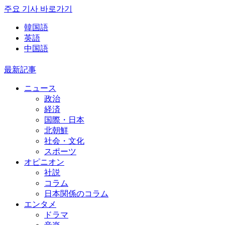
주요 기사 바로가기
韓国語
英語
中国語
最新記事
ニュース
政治
経済
国際・日本
北朝鮮
社会・文化
スポーツ
オピニオン
社説
コラム
日本関係のコラム
エンタメ
ドラマ