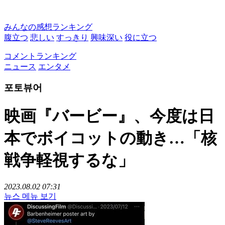
みんなの感想ランキング
腹立つ
悲しい
すっきり
興味深い
役に立つ
コメントランキング
ニュース
エンタメ
포토뷰어
映画『バービー』、今度は日
本でボイコットの動き…「核
戦争軽視するな」
2023.08.02 07:31
뉴스 메뉴 보기