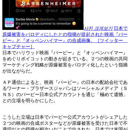
사진 크게보기
日本で
原爆被害をパロディにしたとの指摘が提起された映画『バー
ビー』と『オッペンハイマー』の合成画像。［ツイッター
キャプチャー］
日本でハリウッド映画『バービー』と『オッペンハイマー』
をめぐりボイコットの動きが起きている。２つの映画の共同
マーケティング戦略が原爆被害をパロディ化したという指摘
が出ながらだ。
ＡＰ通信によると、映画『バービー』の日本の配給会社であ
るワーナー・ブラザースジャパンはソーシャルメディア（Ｓ
ＮＳ）のバービー日本公式アカウントを通じ「極めて遺憾」
との立場を明らかにした。
こうした立場は日本でバービー公式アカウントがシェアした
２つの映画の合成ポスターなどが原爆被害を受けた日本で不
適切だとの指摘が相次いだことで出された。日本では米国が