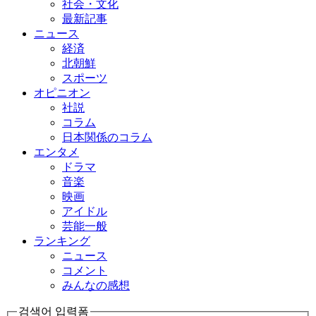
社会・文化
最新記事
ニュース
経済
北朝鮮
スポーツ
オピニオン
社説
コラム
日本関係のコラム
エンタメ
ドラマ
音楽
映画
アイドル
芸能一般
ランキング
ニュース
コメント
みんなの感想
검색어 입력폼