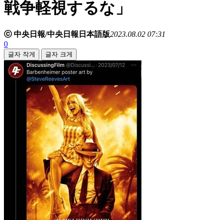
戦争軽視するな」
ⓒ 中央日報/中央日報日本語版
2023.08.02 07:31
0
글자 작게
글자 크게