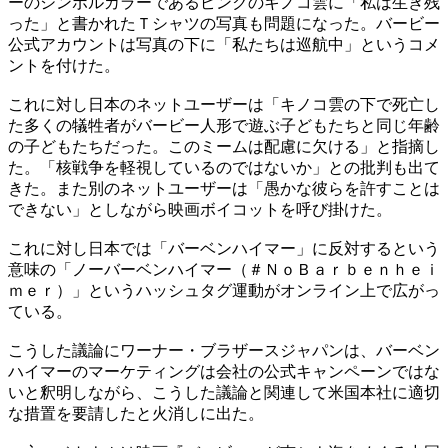
ーのシンボルカラーであるピンクのキノコ雲に「私は生き残
った」と書かれたＴシャツの写真も問題になった。バービー
公式アカウントは写真の下に「私たちは巡航中」というコメ
ントを付けた。
これに対し日本のネットユーザーは「キノコ雲の下で死亡し
た多くの犠牲者がバービー人形で遊ぶ子どもたちと同じ年齢
の子どもたちだった。このミームは配慮に欠ける」と指摘し
た。「核戦争を軽視しているのではないか」との批判も出て
きた。また別のネットユーザーは「愚かな彼らを許すことは
できない」としながら映画ボイコットを呼び掛けた。
これに対し日本では「バーベンハイマー」に反対するという
意味の「ノーバーベンハイマー（＃ＮｏＢａｒｂｅｎｈｅｉ
ｍｅｒ）」というハッシュタグ運動がオンライン上で広がっ
ている。
こうした議論にワーナー・ブラザースジャパンは、バーベン
ハイマーのマーケティングは会社の公式キャンペーンではな
いと釈明しながら、こうした議論と関連して米国本社に適切
な措置を要請したと火消しに出た。