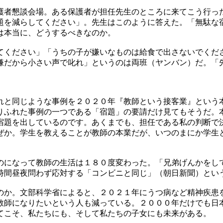
護者懇談会場。ある保護者が担任先生のところに来てこう行っ
題を減らしてください」。先生はこのように答えた。「無駄な
は本当に、どうするべきなのか。
てください」「うちの子が嫌いなものは給食で出さないでくだ
嫌だから小さい声で叱れ」というのは両班（ヤンバン）だ。「
れと同じような事例を２０２０年『教師という接客業』という
りふれた事例の一つである「宿題」の要請だけ見てもそうだ。
宿題を出しているのです。あくまでも、担任である私の判断で
ぜか。学生を教えることが教師の本業だが、いつのまにか学生
のになって教師の生活は１８０度変わった。「兄弟げんかをし
時間昼夜問わず応対する「コンビニと同じ」（朝日新聞）とい
のか。文部科学省によると、２０２１年にうつ病など精神疾患
教師になりたいという人も減っている。２０００年だけでも日
てこそ、私たちにも、そして私たちの子女にも未来がある。