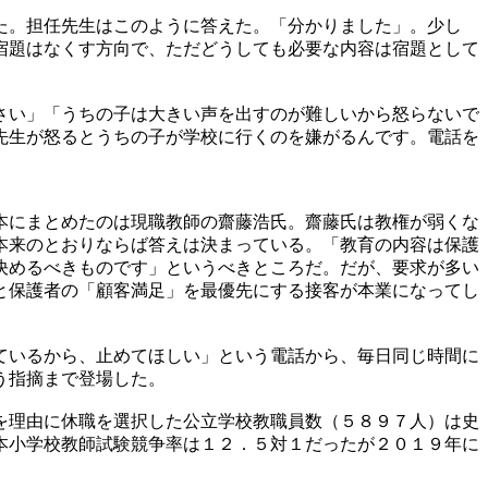
た。担任先生はこのように答えた。「分かりました」。少し
宿題はなくす方向で、ただどうしても必要な内容は宿題として
さい」「うちの子は大きい声を出すのが難しいから怒らないで
先生が怒るとうちの子が学校に行くのを嫌がるんです。電話を
本にまとめたのは現職教師の齋藤浩氏。齋藤氏は教権が弱くな
本来のとおりならば答えは決まっている。「教育の内容は保護
決めるべきものです」というべきところだ。だが、要求が多い
と保護者の「顧客満足」を最優先にする接客が本業になってし
ているから、止めてほしい」という電話から、毎日同じ時間に
う指摘まで登場した。
を理由に休職を選択した公立学校教職員数（５８９７人）は史
本小学校教師試験競争率は１２．５対１だったが２０１９年に