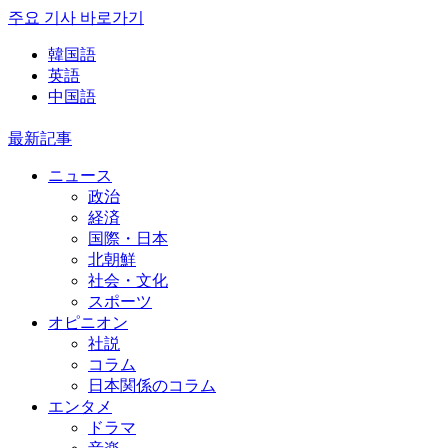
주요 기사 바로가기
韓国語
英語
中国語
最新記事
ニュース
政治
経済
国際・日本
北朝鮮
社会・文化
スポーツ
オピニオン
社説
コラム
日本関係のコラム
エンタメ
ドラマ