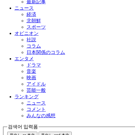
最新記事
ニュース
経済
北朝鮮
スポーツ
オピニオン
社説
コラム
日本関係のコラム
エンタメ
ドラマ
音楽
映画
アイドル
芸能一般
ランキング
ニュース
コメント
みんなの感想
검색어 입력폼