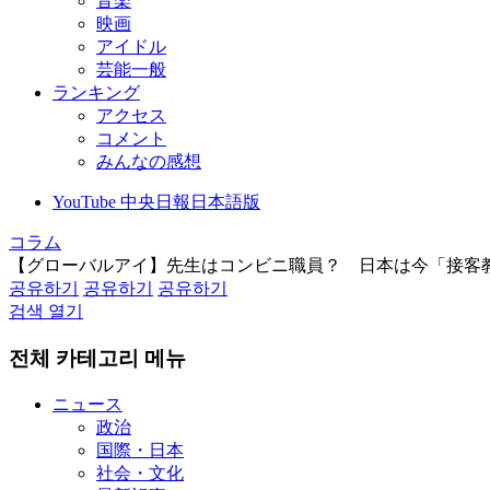
音楽
映画
アイドル
芸能一般
ランキング
アクセス
コメント
みんなの感想
YouTube 中央日報日本語版
コラム
【グローバルアイ】先生はコンビニ職員？ 日本は今「接客
공유하기
공유하기
공유하기
검색 열기
전체 카테고리 메뉴
ニュース
政治
国際・日本
社会・文化