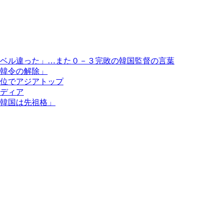
ベル違った」…また０－３完敗の韓国監督の言葉
韓令の解除」
位でアジアトップ
ディア
韓国は先祖格」