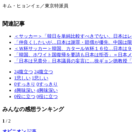
キム・ヒョンイェ／東京特派員
関連記事
＜サッカー＞「韓日を単純比較すべきでない、日本はレ
「仲良くしたいが…日本は謝罪・賠償が優先、中国は限
＜Ｗ杯サッカー＞韓国、カタールＷ杯１６位…日本は９
「韓国、ホワイト国復帰を要請も日本は拒否」＝日本メ
「日本は兄貴分」日本議員の妄言に…徐ギョン徳教授「
24
腹立つ
24
腹立つ
1
悲しい
1
悲しい
0
すっきり
0
すっきり
4
興味深い
4
興味深い
0
役に立つ
0
役に立つ
みんなの感想ランキング
1
/ 2
オピニオン
記事