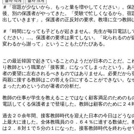
글자 작게
글자 크게
＃「宿題が少ないから、もっと量を増やしてください」。保
後、別の保護者がやってきた。「受験で忙しくなるから、宿
出していきます」。保護者の正反対の要求。教壇に立つ教師
＃「時間になっても子どもが起きません。先生が毎日電話し
ください」…。保護者の要求は果てしない。「叱られるのが
変わるから謝って」ということもたびたびある。
この最近韓国で起きていることのようだが日本のことだ。こ
り教師という職業が「接客業」になってしまったという。あ
者の要望に左右されるべきものではありません。必要だから
両親に接する教師はこの答えを口にすることができない。な
まったためというのが著者の分析だ。
教師の仕事が学生を教えることではなく顧客満足のためのも
電話してくる保護者まで登場した。教師は顧客のために２４
過去２０余年間、接客教師時代を迎えた日本の今日はどうな
上最大に達した。全体教職員の０．６４％に達する数値だ。
は２．８対１で５分の１になった。接客教師時代を終わらせ