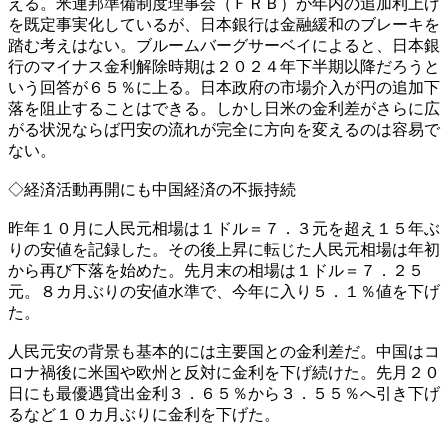
える。米連邦準備制度理事会（ＦＲＢ）が年内の追加利上げ
を既定事実化しているが、日本銀行は金融緩和のブレーキを
踏む考えはない。ブルームバーグサーベイによると、日本銀
行のマイナス金利解除時期は２０２４年下半期以降だろうと
いう回答が６５％に上る。日本政府の市場介入が円の追加下
落を阻止することはできる。しかし日米の金利差がさらに広
がる状況ならば円安の流れが完全に方向を変えるのは容易で
ない。
◇経済活動再開にも中国経済の不振持続
昨年１０月に人民元相場は１ドル＝７．３元を超え１５年ぶ
りの安値を記録した。その後上昇に転じた人民元相場は年初
から再び下落を始めた。先月末の相場は１ドル＝７．２５
元。８カ月ぶりの安値水準で、今年に入り５．１％値を下げ
た。
人民元安の背景も基本的には主要国との金利差だ。中国はコ
ロナ禍後に米国や欧州と反対に金利を下げ続けた。先月２０
日にも最優遇貸出金利３．６５％から３．５５％へ引き下げ
るなど１０カ月ぶりに金利を下げた。