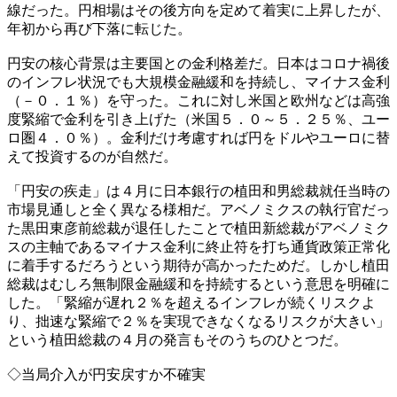
線だった。円相場はその後方向を定めて着実に上昇したが、
年初から再び下落に転じた。
円安の核心背景は主要国との金利格差だ。日本はコロナ禍後
のインフレ状況でも大規模金融緩和を持続し、マイナス金利
（－０．１％）を守った。これに対し米国と欧州などは高強
度緊縮で金利を引き上げた（米国５．０～５．２５％、ユー
ロ圏４．０％）。金利だけ考慮すれば円をドルやユーロに替
えて投資するのが自然だ。
「円安の疾走」は４月に日本銀行の植田和男総裁就任当時の
市場見通しと全く異なる様相だ。アベノミクスの執行官だっ
た黒田東彦前総裁が退任したことで植田新総裁がアベノミク
スの主軸であるマイナス金利に終止符を打ち通貨政策正常化
に着手するだろうという期待が高かったためだ。しかし植田
総裁はむしろ無制限金融緩和を持続するという意思を明確に
した。「緊縮が遅れ２％を超えるインフレが続くリスクよ
り、拙速な緊縮で２％を実現できなくなるリスクが大きい」
という植田総裁の４月の発言もそのうちのひとつだ。
◇当局介入が円安戻すか不確実