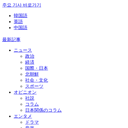
주요 기사 바로가기
韓国語
英語
中国語
最新記事
ニュース
政治
経済
国際・日本
北朝鮮
社会・文化
スポーツ
オピニオン
社説
コラム
日本関係のコラム
エンタメ
ドラマ