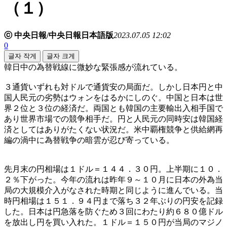
（１）
ⓒ 中央日報/中央日報日本語版
2023.07.05 12:02
0
글자 작게
글자 크게
韓日中の為替戦線に微妙な緊張感が流れている。
３通貨いずれも対ドルで通貨安の局面だ。しかし日本円と中
国人民元の劣勢はウォンをはるかにしのぐ。中国と日本は世
界２位と３位の経済だ。両国とも韓国の主要輸出入相手国で
あり世界市場での競争相手だ。円と人民元の同時安は韓国経
済としてはありがたくない状況だ。米中覇権競争と供給網再
編の渦中に為替戦争の暗雲が忍び寄っている。
先月末の円相場は１ドル＝１４４．３０円。上半期に１０．
２％下がった。今年の流れは昨年９～１０月に日本の外為当
局の大規模介入がなされた時期と同じように進んでいる。当
時円相場は１５１．９４円まで落ち３２年ぶりの円安を記録
した。日本は円急落を防ぐため３回にわたり約６８０億ドル
を放出し円を買い入れた。１ドル＝１５０円が当局のマジノ