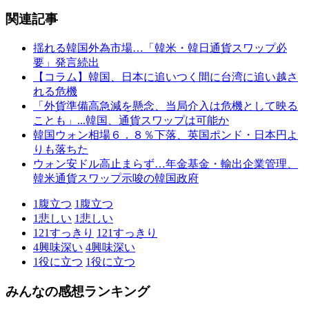
関連記事
揺れる韓国外為市場…「韓米・韓日通貨スワップ必
要」発言続出
【コラム】韓国、日本に追いつく間に台湾に追い越さ
れる危機
「外貨準備高急減を懸念、当局介入は危機として映る
ことも」...韓国、通貨スワップは可能か
韓国ウォン相場６．８％下落、英国ポンド・日本円よ
りも落ちた
ウォン安ドル高止まらず…年金基金・輸出企業管理、
韓米通貨スワップ示唆の韓国政府
1
腹立つ
1
腹立つ
1
悲しい
1
悲しい
121
すっきり
121
すっきり
4
興味深い
4
興味深い
1
役に立つ
1
役に立つ
みんなの感想ランキング