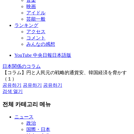
音楽
映画
アイドル
芸能一般
ランキング
アクセス
コメント
みんなの感想
YouTube 中央日報日本語版
日本関係のコラム
【コラム】円と人民元の戦略的通貨安、韓国経済を脅かす
（１）
공유하기
공유하기
공유하기
검색 열기
전체 카테고리 메뉴
ニュース
政治
国際・日本