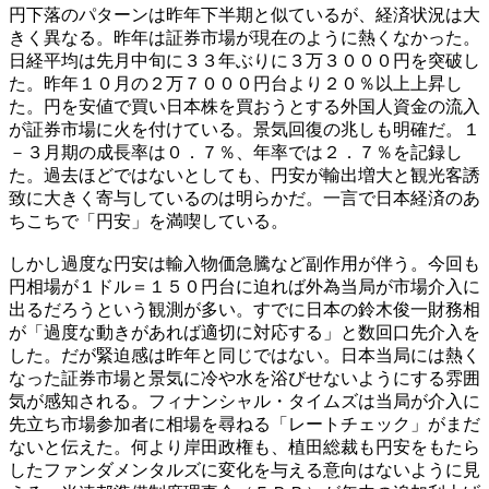
円下落のパターンは昨年下半期と似ているが、経済状況は大
きく異なる。昨年は証券市場が現在のように熱くなかった。
日経平均は先月中旬に３３年ぶりに３万３０００円を突破し
た。昨年１０月の２万７０００円台より２０％以上上昇し
た。円を安値で買い日本株を買おうとする外国人資金の流入
が証券市場に火を付けている。景気回復の兆しも明確だ。１
－３月期の成長率は０．７％、年率では２．７％を記録し
た。過去ほどではないとしても、円安が輸出増大と観光客誘
致に大きく寄与しているのは明らかだ。一言で日本経済のあ
ちこちで「円安」を満喫している。
しかし過度な円安は輸入物価急騰など副作用が伴う。今回も
円相場が１ドル＝１５０円台に迫れば外為当局が市場介入に
出るだろうという観測が多い。すでに日本の鈴木俊一財務相
が「過度な動きがあれば適切に対応する」と数回口先介入を
した。だが緊迫感は昨年と同じではない。日本当局には熱く
なった証券市場と景気に冷や水を浴びせないようにする雰囲
気が感知される。フィナンシャル・タイムズは当局が介入に
先立ち市場参加者に相場を尋ねる「レートチェック」がまだ
ないと伝えた。何より岸田政権も、植田総裁も円安をもたら
したファンダメンタルズに変化を与える意向はないように見