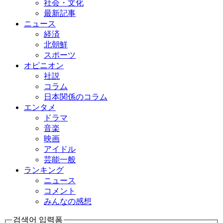
社会・文化
最新記事
ニュース
経済
北朝鮮
スポーツ
オピニオン
社説
コラム
日本関係のコラム
エンタメ
ドラマ
音楽
映画
アイドル
芸能一般
ランキング
ニュース
コメント
みんなの感想
검색어 입력폼