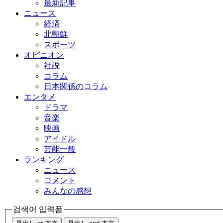
最新記事
ニュース
経済
北朝鮮
スポーツ
オピニオン
社説
コラム
日本関係のコラム
エンタメ
ドラマ
音楽
映画
アイドル
芸能一般
ランキング
ニュース
コメント
みんなの感想
검색어 입력폼