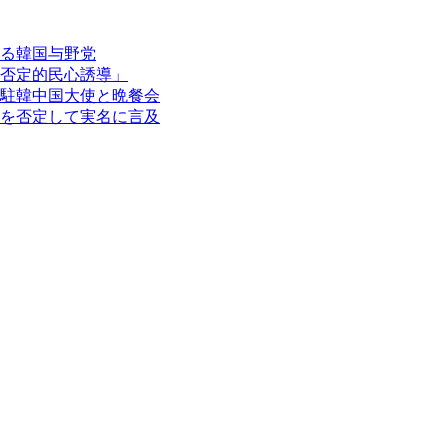
る韓国与野党
否定的民心誘導」
駐韓中国大使と晩餐会
を否定して実名に言及