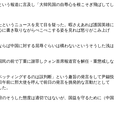
という報道に言及し「大韓民国の自尊心を根こそぎ飛ばしてし
たというニュースを見て目を疑った。暇さえあれば護国英雄に
心に書き取りながらぺこぺこする姿を見れば怒りがこみ上げ
ならば中国に対する屈辱ぐらいは構わないというそうした浅は
国民の前で丁重に謝罪しクォン首席報道官を解任・重懲戒しな
ベッティングするのは誤判断」という趣旨の発言をして尹錫悦
日午前に邢大使を呼んで前日の発言を挑発的な言動だとして
した。
府のそうした態度は適切ではないが、国益を守るために（中国