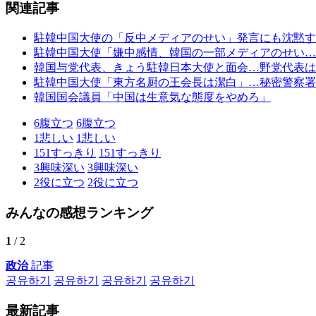
関連記事
駐韓中国大使の「反中メディアのせい」発言にも沈黙す
駐韓中国大使「嫌中感情、韓国の一部メディアのせい…
韓国与党代表、きょう駐韓日本大使と面会…野党代表は
駐韓中国大使「東方名厨の王会長は潔白」…秘密警察署
韓国国会議員「中国は生意気な態度をやめろ」
6
腹立つ
6
腹立つ
1
悲しい
1
悲しい
151
すっきり
151
すっきり
3
興味深い
3
興味深い
2
役に立つ
2
役に立つ
みんなの感想ランキング
1
/ 2
政治
記事
공유하기
공유하기
공유하기
공유하기
最新記事