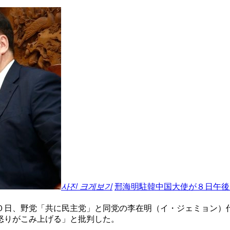
사진 크게보기
邢海明駐韓中国大使が８日午後
０日、野党「共に民主党」と同党の李在明（イ・ジェミョン）
怒りがこみ上げる」と批判した。