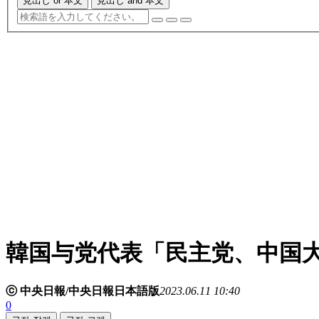
見出し or 本文
見出し and 本文
韓国与党代表「民主党、中国
ⓒ 中央日報/中央日報日本語版
2023.06.11 10:40
0