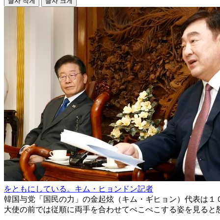
글자 작게
글자 크게
をともにしている。キム・ヒョンドン記者
韓国与党「国民の力」の金起炫（キム・ギヒョン）代表は１
大使の前では従順に両手を合わせてぺこぺこする姿を見ると