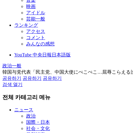
音楽
映画
アイドル
芸能一般
ランキング
アクセス
コメント
みんなの感想
YouTube 中央日報日本語版
政治一般
韓国与党代表「民主党、中国大使にぺこぺこ…屈辱こらえる
공유하기
공유하기
공유하기
검색 열기
전체 카테고리 메뉴
ニュース
政治
国際・日本
社会・文化