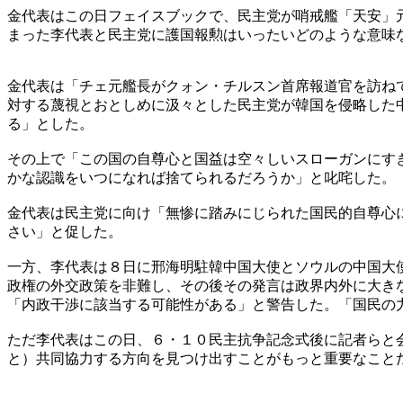
金代表はこの日フェイスブックで、民主党が哨戒艦「天安」
まった李代表と民主党に護国報勲はいったいどのような意味
金代表は「チェ元艦長がクォン・チルスン首席報道官を訪ね
対する蔑視とおとしめに汲々とした民主党が韓国を侵略した
る」とした。
その上で「この国の自尊心と国益は空々しいスローガンにす
かな認識をいつになれば捨てられるだろうか」と叱咤した。
金代表は民主党に向け「無惨に踏みにじられた国民的自尊心
さい」と促した。
一方、李代表は８日に邢海明駐韓中国大使とソウルの中国大
政権の外交政策を非難し、その後その発言は政界内外に大き
「内政干渉に該当する可能性がある」と警告した。「国民の
ただ李代表はこの日、６・１０民主抗争記念式後に記者らと
と）共同協力する方向を見つけ出すことがもっと重要なこと