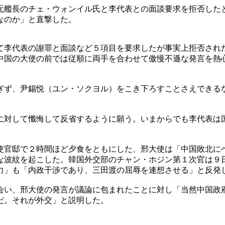
元艦長のチェ・ウォンイル氏と李代表との面談要求を拒否した
なのか」と直撃した。
て李代表の謝罪と面談など５項目を要求したが事実上拒否され
中国の大使の前では従順に両手を合わせて傲慢不遜な発言を熱
ぎず、尹錫悦（ユン・ソクヨル）をこき下ろすことさえできる
に対して懺悔して反省するように願う。いまからでも李代表は
使官邸で２時間ほど夕食をともにした、邢大使は「中国敗北に
な波紋を起こした。韓国外交部のチャン・ホジン第１次官は９
力」も「内政干渉であり、三田渡の屈辱を連想させる」と反発
会い、邢大使の発言が議論に包まれたことに対し「当然中国政
だ。それが外交」と説明した。