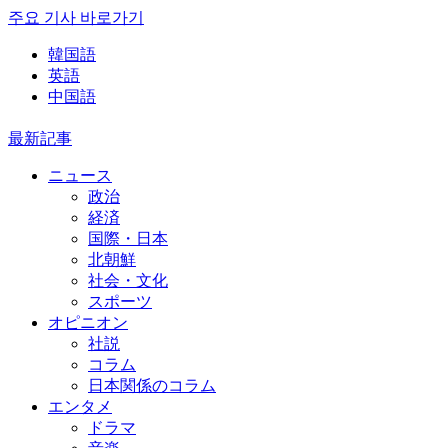
주요 기사 바로가기
韓国語
英語
中国語
最新記事
ニュース
政治
経済
国際・日本
北朝鮮
社会・文化
スポーツ
オピニオン
社説
コラム
日本関係のコラム
エンタメ
ドラマ