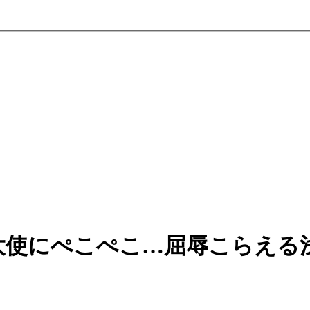
大使にぺこぺこ…屈辱こらえる