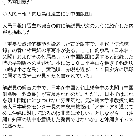
する雰囲気だ。
◇人民日報「釣魚島は過去には中国版図」
人民日報は習主席発言の前に解説員が次のように紹介した内
容も掲載した。
「重要な政治的機能を論述した古跡版本で、明代『使琉球
録』の青い枠用紙の筆写本がある。ここに釣魚島（日本名・
尖閣）およびその付属島しょが中国版図に属すると記録した
時の早期版本の著述だ。本には１０日平嘉山を過ぎて釣魚嶼
（嶼は小さな島）、黄毛嶼、赤嶼を過ぎ、１１日夕方に琉球
に属する古米山が見えたと書かれている」
解説員の発言の中で、日本が中国と領土紛争中の尖閣（中国
側名称・釣魚島）が言及されたのだ。ただし、日本ではこれ
を領土問題に結びつけない雰囲気だ。元沖縄大学准教授で武
漢大日本研究センター長の林泉忠教授は「メディアを通じて
公に沖縄に対して語るのは非常に珍しい」としながら「（沖
縄）知事の訪中を意識した発言ではないか」と沖縄タイムス
に述べた。