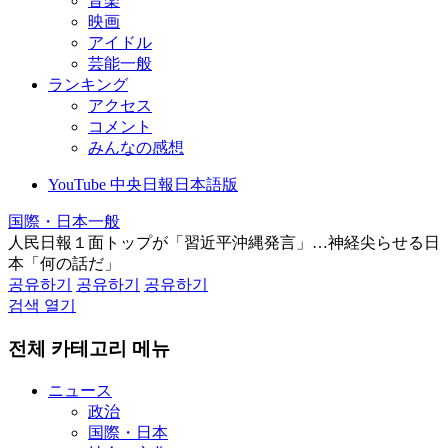
音楽
映画
アイドル
芸能一般
ランキング
アクセス
コメント
みんなの感想
YouTube 中央日報日本語版
国際・日本一般
人民日報１面トップが「習近平沖縄発言」…神経尖らせる日
本「何の話だ」
공유하기
공유하기
공유하기
검색 열기
전체 카테고리 메뉴
ニュース
政治
国際・日本