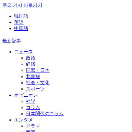
주요 기사 바로가기
韓国語
英語
中国語
最新記事
ニュース
政治
経済
国際・日本
北朝鮮
社会・文化
スポーツ
オピニオン
社説
コラム
日本関係のコラム
エンタメ
ドラマ