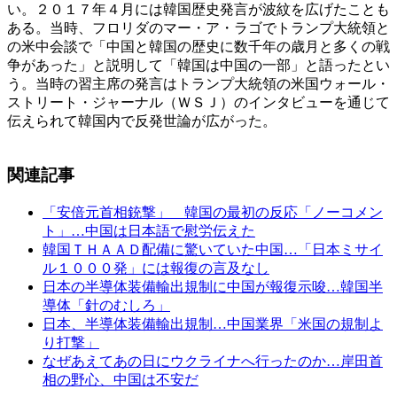
い。２０１７年４月には韓国歴史発言が波紋を広げたことも
ある。当時、フロリダのマー・ア・ラゴでトランプ大統領と
の米中会談で「中国と韓国の歴史に数千年の歳月と多くの戦
争があった」と説明して「韓国は中国の一部」と語ったとい
う。当時の習主席の発言はトランプ大統領の米国ウォール・
ストリート・ジャーナル（ＷＳＪ）のインタビューを通じて
伝えられて韓国内で反発世論が広がった。
関連記事
「安倍元首相銃撃」 韓国の最初の反応「ノーコメン
ト」…中国は日本語で慰労伝えた
韓国ＴＨＡＡＤ配備に驚いていた中国…「日本ミサイ
ル１０００発」には報復の言及なし
日本の半導体装備輸出規制に中国が報復示唆…韓国半
導体「針のむしろ」
日本、半導体装備輸出規制…中国業界「米国の規制よ
り打撃」
なぜあえてあの日にウクライナへ行ったのか…岸田首
相の野心、中国は不安だ