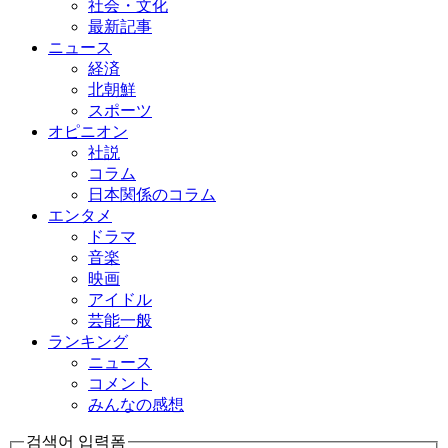
社会・文化
最新記事
ニュース
経済
北朝鮮
スポーツ
オピニオン
社説
コラム
日本関係のコラム
エンタメ
ドラマ
音楽
映画
アイドル
芸能一般
ランキング
ニュース
コメント
みんなの感想
검색어 입력폼