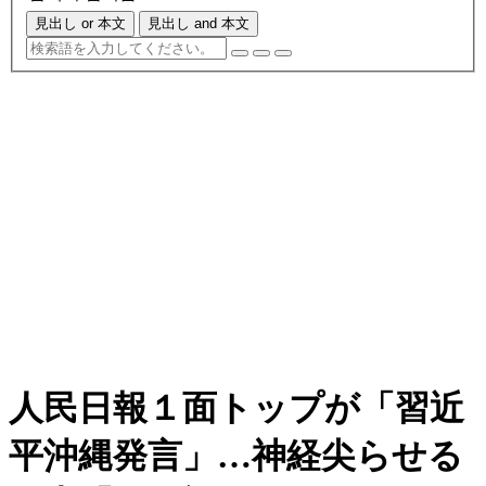
見出し or 本文
見出し and 本文
人民日報１面トップが「習近
平沖縄発言」…神経尖らせる