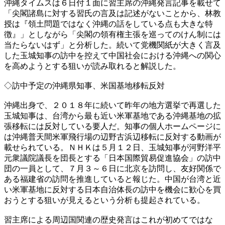
沖縄タイムスは６日付１面に習主席の沖縄発言記事を載せて
「尖閣諸島に対する習氏の言及は記述がないことから、林教
授は『領土問題ではなく沖縄の話をしている点も大きな特
徴』」としながら「尖閣の領有権主張を巡ってのけん制には
当たらないはず」と分析した。続いて党機関紙が大きく言及
した玉城知事の訪中を控えて中国社会における沖縄への関心
を高めようとする狙いが読み取れると解説した。
◇訪中予定の沖縄県知事、米国基地移転反対
沖縄出身で、２０１８年に続いて昨年の地方選挙で再選した
玉城知事は、台湾から最も近い米軍基地である沖縄基地の拡
張移転には反対している要人だ。知事の個人ホームページに
は沖縄普天間米軍飛行場の辺野古浜辺移転に反対する動画が
載せられている。ＮＨＫは５月１２日、玉城知事が河野洋平
元衆議院議長を団長とする「日本国際貿易促進協会」の訪中
団の一員として、７月３～６日に北京を訪問し、友好関係で
ある福建省の訪問を推進していると報じた。中国が台湾と近
い米軍基地に反対する日本自治体長の訪中を機会に歓心を買
おうとする狙いが見えるという分析も提起されている。
習主席による周辺国関連の歴史発言はこれが初めてではな