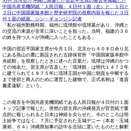
사진 크게보기
沖縄に関連した習近平主席の発言を掲載した
中国共産党機関紙「人民日報」４日付１面（左）と、１日と
２日に中国国家版本館と歴史研究院の視察内容を報じた３日
付１面の紙面。シン・ギョンジン記者
「私が福州勤務時期、福州に琉球館や琉球墓があり、沖縄と
の交流の来源が非常に深いことを知った。当時、福建の３６
の姓を持つ人々が沖縄に入ったこともある」
中国の習近平国家主席が今月１日、北京から４０キロ余り北
にある燕山の麓に新設された古跡保管所「中国国家版本館中
央総館」を視察したときに述べた言葉だ。琉球は沖縄のかつ
ての地名だ。習主席が言及した「琉球館」は明代１４７２年
に建てられて１８７５年に琉球王国が中国に朝貢を中断する
まで使節と商人のために運営した建物で、正式名称は「進貢
廠柔遠駅」という。
この発言を中国共産党機関紙である人民日報が４日付の１面
トップ記事で報じた。突然の習主席の沖縄発言が官営紙で重
点的に報じられると日本は神経を尖らせた。今のところは領
土紛争ではなく、７月に予定された玉城デニー（本名・玉城
康裕、６４）沖縄県知事の訪中を念頭に置いたものだと解釈