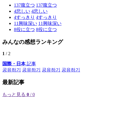
137
腹立つ
137
腹立つ
4
悲しい
4
悲しい
4
すっきり
4
すっきり
11
興味深い
11
興味深い
8
役に立つ
8
役に立つ
みんなの感想ランキング
1
/ 2
国際・日本
記事
공유하기
공유하기
공유하기
공유하기
最新記事
もっと見る
0
/ 0