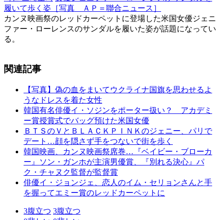
履いて歩く姿［写真 ＡＰ＝聯合ニュース］
カンヌ映画祭のレッドカーペットに登場した米国女優ジェニ
ファー・ローレンスのサンダルを履いた姿が話題になってい
る。
関連記事
【写真】偽の血をまいてウクライナ国旗を思わせるよ
うなドレスを着た女性
韓国有名俳優イ・ソジンをポーター扱い？ アカデミ
ー賞授賞式でバッグ預けた米国女優
ＢＴＳのＶとＢＬＡＣＫＰＩＮＫのジェニー、パリで
デート…顔を隠さず手をつないで街を歩く
韓国映画、カンヌ映画祭席巻…『ベイビー・ブローカ
ー』ソン・ガンホが主演男優賞、『別れる決心』パ
ク・チャヌク監督が監督賞
俳優イ・ジョンジェ、恋人のイム・セリョンさんと手
を握ってエミー賞のレッドカーペットに
3
腹立つ
3
腹立つ