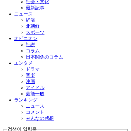
社会・文化
最新記事
ニュース
経済
北朝鮮
スポーツ
オピニオン
社説
コラム
日本関係のコラム
エンタメ
ドラマ
音楽
映画
アイドル
芸能一般
ランキング
ニュース
コメント
みんなの感想
검색어 입력폼