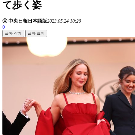
て歩く姿
ⓒ 中央日報日本語版
2023.05.24 10:20
0
글자 작게
글자 크게