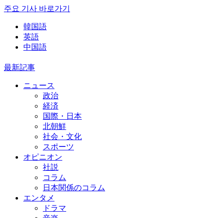
주요 기사 바로가기
韓国語
英語
中国語
最新記事
ニュース
政治
経済
国際・日本
北朝鮮
社会・文化
スポーツ
オピニオン
社説
コラム
日本関係のコラム
エンタメ
ドラマ