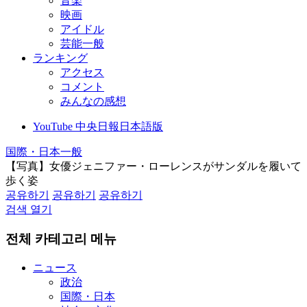
音楽
映画
アイドル
芸能一般
ランキング
アクセス
コメント
みんなの感想
YouTube 中央日報日本語版
国際・日本一般
【写真】女優ジェニファー・ローレンスがサンダルを履いて
歩く姿
공유하기
공유하기
공유하기
검색 열기
전체 카테고리 메뉴
ニュース
政治
国際・日本