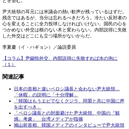
とを望む。
尹大統領の耳元には米議会の熱い歓声が残っているはずだ。
残念ではあるが、当分は忘れるべきだろう。冷たい反対者の
心を変えることに全力投球しなければいけない。国民の心を
つかめない外交は根のない木と変わらない。内部説得に失敗
した外交はどこにも立つ場所がないからだ。
李夏慶（イ・ハギョン）／論説委員
【コラム】尹錫悦外交、内部説得に失敗すれば水の泡に
（１）
関連記事
日本の首相と違いペロシ議長と会わない尹大統領…
「休暇」の説明に「十分理解」
「韓国はもうエビでなくクジラ、同盟と共に中国に声
を出すべき」
「ペロシ議長との対面避けた尹大統領、中国の『観
感』考慮」 台湾メディアが指摘
鳩山前首相、韓国メディアのインタビューで尹大統領