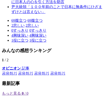
に日本人の心を引く方法を助言
尹大統領「１００年前のことで日本に無条件にひざま
ずけとは言えない」
69
腹立つ
69
腹立つ
2
悲しい
2
悲しい
0
すっきり
0
すっきり
4
興味深い
4
興味深い
1
役に立つ
1
役に立つ
みんなの感想ランキング
1
/ 2
オピニオン
記事
공유하기
공유하기
공유하기
공유하기
最新記事
もっと見る
0
/ 0