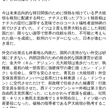
今は未来志向的な韓日関係のために情熱を傾けている尹大統
領を格別に配慮する時だ。ナチスと戦ったブラント独首相は
ナチスの蛮行に謝罪する意味でホロコースト犠牲者追悼碑の
前でひざまずいた。ドイツは２度も世界大戦を起こした戦犯
国だが、限りない謝罪で世界の信頼を得た。不可能と考えら
れた統一を成就し、欧州のリーダーになった。日本が進むべ
き道だ。
外交の出発点も終着地も内政だ。国民の支持がない外交は砂
城にすぎない。内部説得のための統合的な国政運営が必須
だ。金大中（キム・デジュン）元大統領は進歩だったが、執
権後、最初の統一部長官に強硬保守の康仁徳（カン・インド
ク）を任命し、保守を安心させた。青瓦台（大統領府）外交
安保首席室のメンバーは首席だけを林東源（イム・ドンウォ
ン）に交代させただけで、前政権で任命された秘書官・行政
官全員を留任させた。西ドイツのゲンシャー外相は第３党の
自由民主党所属だった。にもかかわらず政派を超越し、社民
党・キリスト教民主党政権で１８年間在任し、ドイツ統一の
産婆役になった。破格の指導者である尹大統領が熟考するこ