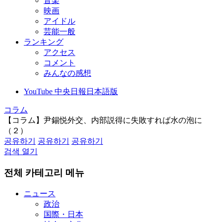
音楽
映画
アイドル
芸能一般
ランキング
アクセス
コメント
みんなの感想
YouTube 中央日報日本語版
コラム
【コラム】尹錫悦外交、内部説得に失敗すれば水の泡に
（２）
공유하기
공유하기
공유하기
검색 열기
전체 카테고리 메뉴
ニュース
政治
国際・日本