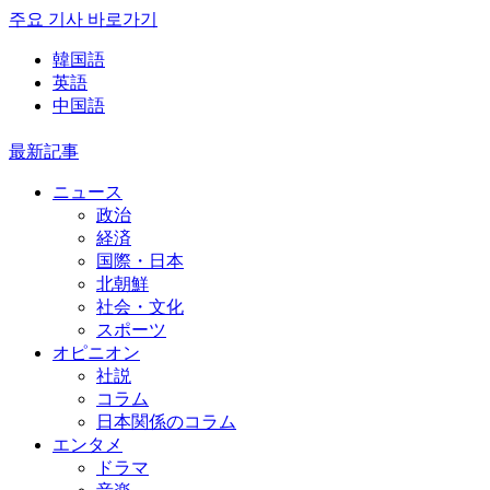
주요 기사 바로가기
韓国語
英語
中国語
最新記事
ニュース
政治
経済
国際・日本
北朝鮮
社会・文化
スポーツ
オピニオン
社説
コラム
日本関係のコラム
エンタメ
ドラマ