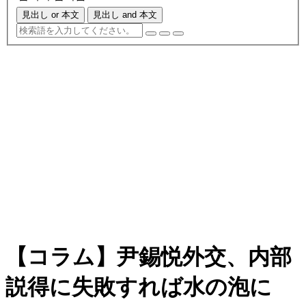
見出し or 本文
見出し and 本文
【コラム】尹錫悦外交、内部
説得に失敗すれば水の泡に