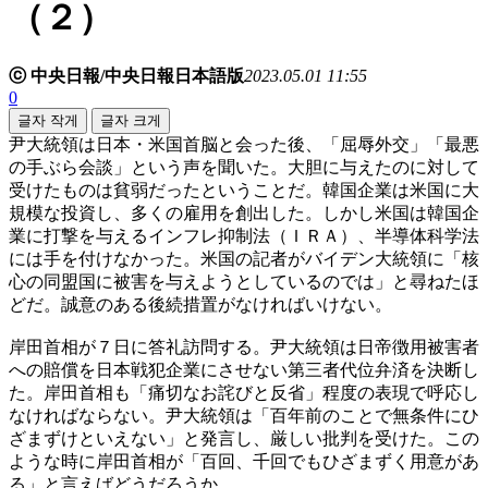
（２）
ⓒ 中央日報/中央日報日本語版
2023.05.01 11:55
0
글자 작게
글자 크게
尹大統領は日本・米国首脳と会った後、「屈辱外交」「最悪
の手ぶら会談」という声を聞いた。大胆に与えたのに対して
受けたものは貧弱だったということだ。韓国企業は米国に大
規模な投資し、多くの雇用を創出した。しかし米国は韓国企
業に打撃を与えるインフレ抑制法（ＩＲＡ）、半導体科学法
には手を付けなかった。米国の記者がバイデン大統領に「核
心の同盟国に被害を与えようとしているのでは」と尋ねたほ
どだ。誠意のある後続措置がなければいけない。
岸田首相が７日に答礼訪問する。尹大統領は日帝徴用被害者
への賠償を日本戦犯企業にさせない第三者代位弁済を決断し
た。岸田首相も「痛切なお詫びと反省」程度の表現で呼応し
なければならない。尹大統領は「百年前のことで無条件にひ
ざまずけといえない」と発言し、厳しい批判を受けた。この
ような時に岸田首相が「百回、千回でもひざまずく用意があ
る」と言えばどうだろうか。