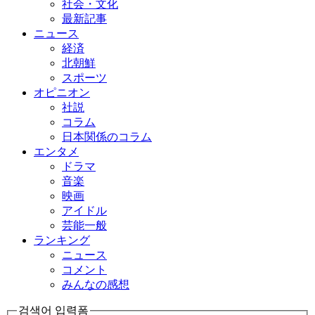
社会・文化
最新記事
ニュース
経済
北朝鮮
スポーツ
オピニオン
社説
コラム
日本関係のコラム
エンタメ
ドラマ
音楽
映画
アイドル
芸能一般
ランキング
ニュース
コメント
みんなの感想
검색어 입력폼