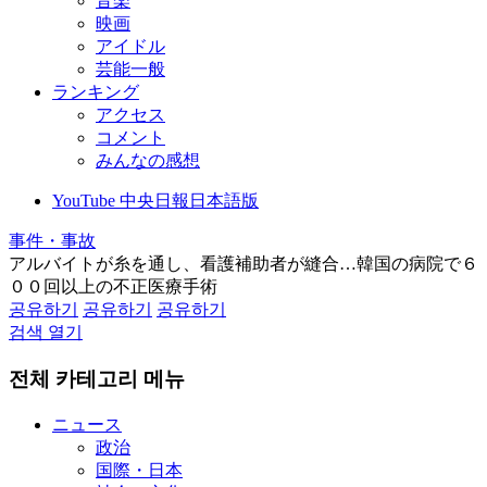
音楽
映画
アイドル
芸能一般
ランキング
アクセス
コメント
みんなの感想
YouTube 中央日報日本語版
事件・事故
アルバイトが糸を通し、看護補助者が縫合…韓国の病院で６
００回以上の不正医療手術
공유하기
공유하기
공유하기
검색 열기
전체 카테고리 메뉴
ニュース
政治
国際・日本