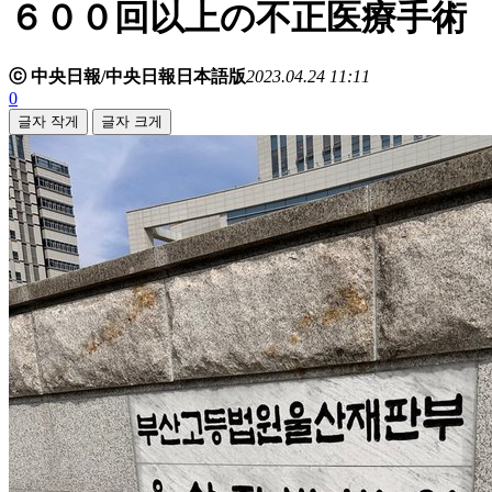
６００回以上の不正医療手術
ⓒ 中央日報/中央日報日本語版
2023.04.24 11:11
0
글자 작게
글자 크게