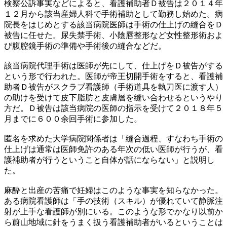
検察公訴事実などによると、看護補助者Ｄ被告は２０１４年
１２月から該当産婦人科で手術補助として勤務し始めた。病
院長をはじめとする該当病院医師は手術の仕上げの縫合をＤ
被告に任せた。尿失禁手術、小陰唇整形など女性整形術およ
び腹腔鏡手術の準備や手術後の縫合などだ。
該当病院代理手術は医師が先にして、仕上げをＤ被告がする
という形で行われた。医師が帝王切開手術をすると、看護補
助者Ｄ被告がスクラブ看護師（手術道具を執刀医に渡す人）
の助けを受けて皮下脂肪と皮膚層を縫い合わせるというやり
方だ。Ｄ被告は該当病院の医師の指示を受けて２０１８年５
月までに６００余回手術に参加した。
匿名を求めた大学病院関係者は「縫合過程、すなわち手術の
仕上げは通常は医師免許のある年次の低い医師が行うが、看
護補助者が行うということ自体が話にならない」と説明し
た。
麻酔と出産の苦痛で妊婦はこのような事実を知らなかった。
ある病院看護師は「手の技術（スキル）が優れていて静脈注
射が上手な看護師が別にいる。このような形でかなり以前か
ら蔚山地域に針をうまく扱う看護補助者がいるということは