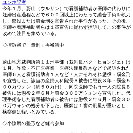
ユンホ記者
今年１月、蔚山（ウルサン）で看護補助者が医師の代わりに
妊婦出産過程などで６００回以上にわたって縫合手術を執刀
し、懲役または罰金刑を宣告された事件があった。その後、
医師や看護補助者らは１審宣告に従わず控訴してこの事件が
改めて注目を集めている。
◇控訴審で「量刑」再審議中
蔚山地方裁判所第１１刑事部（裁判長パク・ヒョンジェ）は
１月、詐欺・不正医療業・医療法違反教さなどで起訴された
医師６人と看護補助者１人など７人にそれぞれ懲役・罰金刑
を宣告した。該当の産婦人科院長Ａ被告に懲役３年・罰金５
００万ウォン（約５０万円）、同院医師でもう一人の院長Ｂ
被告には懲役２年６月と罰金３００万ウォンを宣告した。代
理手術をした看護補助者Ｄ被告には懲役２年６月・罰金３０
０万ウォンの処分を下した。医師は１審の刑量が重いとし、
検察側は軽いとみている。
◇小陰唇の整形など縫合参加