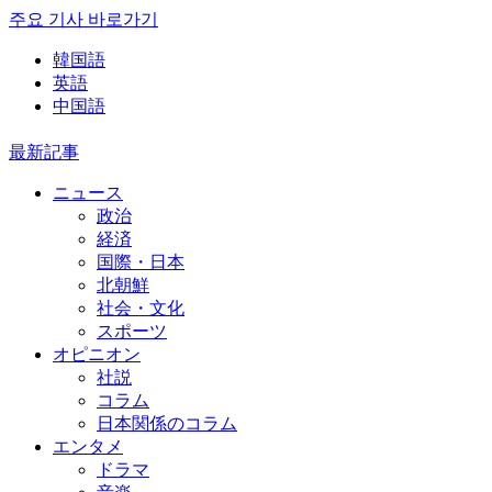
주요 기사 바로가기
韓国語
英語
中国語
最新記事
ニュース
政治
経済
国際・日本
北朝鮮
社会・文化
スポーツ
オピニオン
社説
コラム
日本関係のコラム
エンタメ
ドラマ