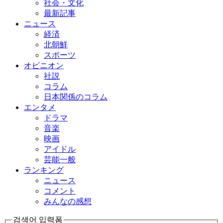
社会・文化
最新記事
ニュース
経済
北朝鮮
スポーツ
オピニオン
社説
コラム
日本関係のコラム
エンタメ
ドラマ
音楽
映画
アイドル
芸能一般
ランキング
ニュース
コメント
みんなの感想
검색어 입력폼