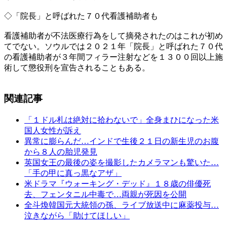
◇「院長」と呼ばれた７０代看護補助者も
看護補助者が不法医療行為をして摘発されたのはこれが初め
てでない。ソウルでは２０２１年「院長」と呼ばれた７０代
の看護補助者が３年間フィラー注射などを１３００回以上施
術して懲役刑を宣告されることもある。
関連記事
「１ドル札は絶対に拾わないで」全身まひになった米
国人女性が訴え
異常に膨らんだ…インドで生後２１日の新生児のお腹
から８人の胎児発見
英国女王の最後の姿を撮影したカメラマンも驚いた…
「手の甲に真っ黒なアザ」
米ドラマ『ウォーキング・デッド』１８歳の俳優死
去、フェンタニル中毒で…両親が死因を公開
全斗煥韓国元大統領の孫、ライブ放送中に麻薬投与…
泣きながら「助けてほしい」