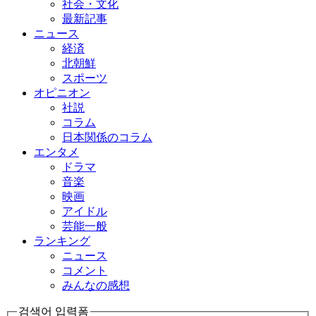
社会・文化
最新記事
ニュース
経済
北朝鮮
スポーツ
オピニオン
社説
コラム
日本関係のコラム
エンタメ
ドラマ
音楽
映画
アイドル
芸能一般
ランキング
ニュース
コメント
みんなの感想
검색어 입력폼