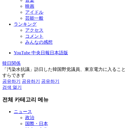
音楽
映画
アイドル
芸能一般
ランキング
アクセス
コメント
みんなの感想
YouTube 中央日報日本語版
韓日関係
「汚染水抗議」訪日した韓国野党議員、東京電力に入ること
すらできず
공유하기
공유하기
공유하기
검색 열기
전체 카테고리 메뉴
ニュース
政治
国際・日本