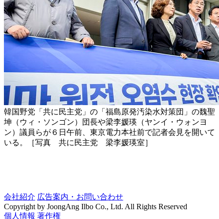
韓国野党「共に民主党」の「福島原発汚染水対策団」の魏聖
坤（ウィ・ソンゴン）団長や梁李媛瑛（ヤンイ・ウォンヨ
ン）議員らが６日午前、東京電力本社前で記者会見を開いて
いる。［写真 共に民主党 梁李媛瑛室］
会社紹介
広告案内・お問い合わせ
Copyright by JoongAng Ilbo Co., Ltd. All Rights Reserved
個人情報
著作権