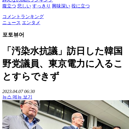
腹立つ
悲しい
すっきり
興味深い
役に立つ
コメントランキング
ニュース
エンタメ
포토뷰어
「汚染水抗議」訪日した韓国
野党議員、東京電力に入るこ
とすらできず
2023.04.07 06:30
뉴스 메뉴 보기