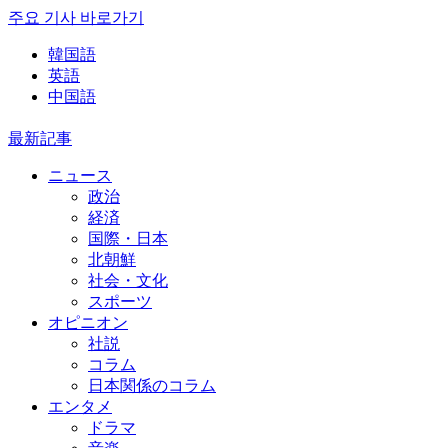
주요 기사 바로가기
韓国語
英語
中国語
最新記事
ニュース
政治
経済
国際・日本
北朝鮮
社会・文化
スポーツ
オピニオン
社説
コラム
日本関係のコラム
エンタメ
ドラマ