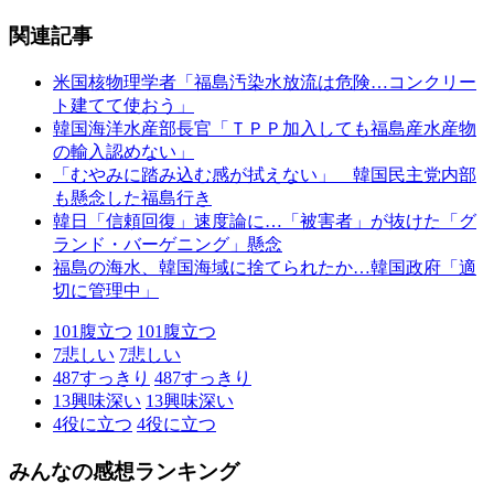
関連記事
米国核物理学者「福島汚染水放流は危険…コンクリー
ト建てて使おう」
韓国海洋水産部長官「ＴＰＰ加入しても福島産水産物
の輸入認めない」
「むやみに踏み込む感が拭えない」 韓国民主党内部
も懸念した福島行き
韓日「信頼回復」速度論に…「被害者」が抜けた「グ
ランド・バーゲニング」懸念
福島の海水、韓国海域に捨てられたか…韓国政府「適
切に管理中」
101
腹立つ
101
腹立つ
7
悲しい
7
悲しい
487
すっきり
487
すっきり
13
興味深い
13
興味深い
4
役に立つ
4
役に立つ
みんなの感想ランキング