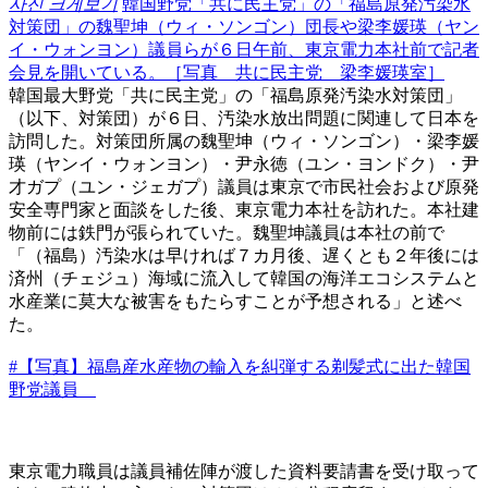
사진 크게보기
韓国野党「共に民主党」の「福島原発汚染水
対策団」の魏聖坤（ウィ・ソンゴン）団長や梁李媛瑛（ヤン
イ・ウォンヨン）議員らが６日午前、東京電力本社前で記者
会見を開いている。［写真 共に民主党 梁李媛瑛室］
韓国最大野党「共に民主党」の「福島原発汚染水対策団」
（以下、対策団）が６日、汚染水放出問題に関連して日本を
訪問した。対策団所属の魏聖坤（ウィ・ソンゴン）・梁李媛
瑛（ヤンイ・ウォンヨン）・尹永徳（ユン・ヨンドク）・尹
才ガプ（ユン・ジェガプ）議員は東京で市民社会および原発
安全専門家と面談をした後、東京電力本社を訪れた。本社建
物前には鉄門が張られていた。魏聖坤議員は本社の前で
「（福島）汚染水は早ければ７カ月後、遅くとも２年後には
済州（チェジュ）海域に流入して韓国の海洋エコシステムと
水産業に莫大な被害をもたらすことが予想される」と述べ
た。
#【写真】福島産水産物の輸入を糾弾する剃髪式に出た韓国
野党議員
東京電力職員は議員補佐陣が渡した資料要請書を受け取って