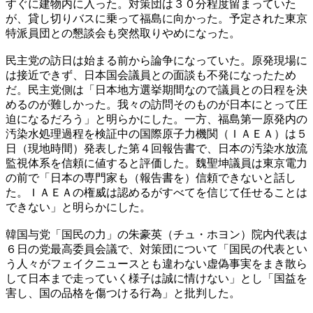
すぐに建物内に入った。対策団は３０分程度留まっていた
が、貸し切りバスに乗って福島に向かった。予定された東京
特派員団との懇談会も突然取りやめになった。
民主党の訪日は始まる前から論争になっていた。原発現場に
は接近できず、日本国会議員との面談も不発になったため
だ。民主党側は「日本地方選挙期間なので議員との日程を決
めるのが難しかった。我々の訪問そのものが日本にとって圧
迫になるだろう」と明らかにした。一方、福島第一原発内の
汚染水処理過程を検証中の国際原子力機関（ＩＡＥＡ）は５
日（現地時間）発表した第４回報告書で、日本の汚染水放流
監視体系を信頼に値すると評価した。魏聖坤議員は東京電力
の前で「日本の専門家も（報告書を）信頼できないと話し
た。ＩＡＥＡの権威は認めるがすべてを信じて任せることは
できない」と明らかにした。
韓国与党「国民の力」の朱豪英（チュ・ホヨン）院内代表は
６日の党最高委員会議で、対策団について「国民の代表とい
う人々がフェイクニュースとも違わない虚偽事実をまき散ら
して日本まで走っていく様子は誠に情けない」とし「国益を
害し、国の品格を傷つける行為」と批判した。