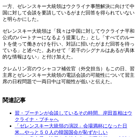
一方、ゼレンスキー大統領はウクライナ事態解決に向けて中
国に対して会談を要請しているがまだ回答を得られていない
と明らかにした。
ゼレンスキー大統領は「我々は中国に対してウクライナ平和
公式のパートナーになるよう提案した」とし「すべてのルー
トを使って働きかけを行い、対話に招いたがまだ回答を待っ
ている」と述べた。あわせて「若干のシグナルはあるが具体
的な情報はない」と付け加えた。
クレムリン宮のウシャコフ補佐官（外交担当）もこの日、習
主席とゼレンスキー大統領の電話会談の可能性について習主
席の日程問題で一両日中は可能性が低いと伝えた。
関連記事
習・プーチンが会談しているその時間、岸田首相はウ
クライナ・ブチャへ
「ゼレンスキー大統領の演説」会場満杯になった日
米…やっと５０人の韓国国会が恥ずかしい