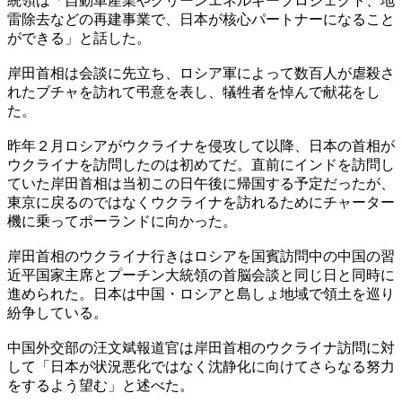
統領は「自動車産業やグリーンエネルギープロジェクト、地
雷除去などの再建事業で、日本が核心パートナーになること
ができる」と話した。
岸田首相は会談に先立ち、ロシア軍によって数百人が虐殺さ
れたブチャを訪れて弔意を表し、犠牲者を悼んで献花をし
た。
昨年２月ロシアがウクライナを侵攻して以降、日本の首相が
ウクライナを訪問したのは初めてだ。直前にインドを訪問し
ていた岸田首相は当初この日午後に帰国する予定だったが、
東京に戻るのではなくウクライナを訪れるためにチャーター
機に乗ってポーランドに向かった。
岸田首相のウクライナ行きはロシアを国賓訪問中の中国の習
近平国家主席とプーチン大統領の首脳会談と同じ日と同時に
進められた。日本は中国・ロシアと島しょ地域で領土を巡り
紛争している。
中国外交部の汪文斌報道官は岸田首相のウクライナ訪問に対
して「日本が状況悪化ではなく沈静化に向けてさらなる努力
をするよう望む」と述べた。