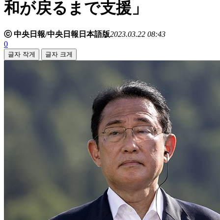
和が戻るまで支援」
ⓒ 中央日報/中央日報日本語版
2023.03.22 08:43
0
글자 작게
글자 크게