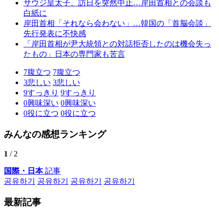
サウジ皇太子、訪日を突然中止…岸田首相との会談も
白紙に
岸田首相「それなら会わない」…韓国の「首脳会談」
先行発表に不快感
「岸田首相が尹大統領との対話拒否したのは機会失っ
たもの」日本の専門家も苦言
7
腹立つ
7
腹立つ
3
悲しい
3
悲しい
9
すっきり
9
すっきり
0
興味深い
0
興味深い
0
役に立つ
0
役に立つ
みんなの感想ランキング
1
/ 2
国際・日本
記事
공유하기
공유하기
공유하기
공유하기
最新記事