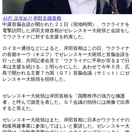
사진 크게보기
岸田文雄首相
中露首脳会談が開かれた２１日（現地時間）、ウクライナを
電撃訪問した岸田文雄首相がゼレンスキー大統領と会談をし
てウクライナに対する支援を約束した。
ロイター通信などによると、岸田首相はこの日、ウクライナ
の首都キーウ（キエフ）でゼレンスキー大統領と首脳会談を
行った後、共同記者会見で「ウクライナに平和が戻るまで日
本は支援を続ける」と明らかにした。あわせて今年５月、広
島で開かれる主要７カ国（Ｇ７）首脳会議（サミット）にゼ
レンスキー大統領を招待した。
ゼレンスキー大統領は岸田首相を「国際秩序の強力な擁護
者」と呼んで謝意を表した。Ｇ７会議の招待には画像で出席
すると答えた。
ゼレンスキー大統領はまた、岸田首相に日本がウクライナの
戦後再建事業に参加してほしいと要請した。ゼレンスキー大