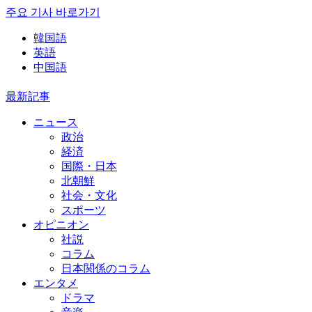
주요 기사 바로가기
韓国語
英語
中国語
最新記事
ニュース
政治
経済
国際・日本
北朝鮮
社会・文化
スポーツ
オピニオン
社説
コラム
日本関係のコラム
エンタメ
ドラマ