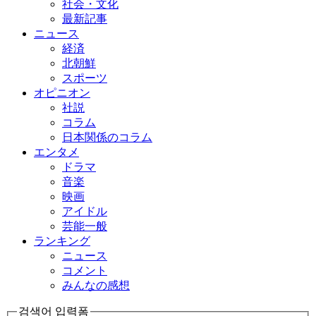
社会・文化
最新記事
ニュース
経済
北朝鮮
スポーツ
オピニオン
社説
コラム
日本関係のコラム
エンタメ
ドラマ
音楽
映画
アイドル
芸能一般
ランキング
ニュース
コメント
みんなの感想
검색어 입력폼