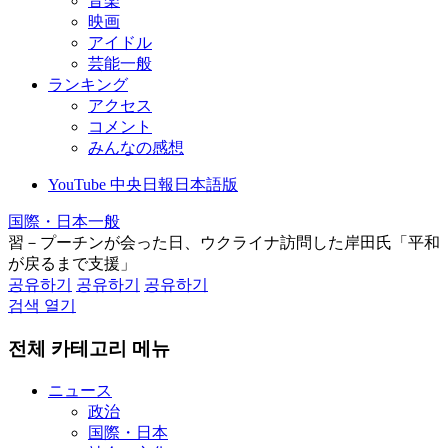
音楽
映画
アイドル
芸能一般
ランキング
アクセス
コメント
みんなの感想
YouTube 中央日報日本語版
国際・日本一般
習－プーチンが会った日、ウクライナ訪問した岸田氏「平和
が戻るまで支援」
공유하기
공유하기
공유하기
검색 열기
전체 카테고리 메뉴
ニュース
政治
国際・日本