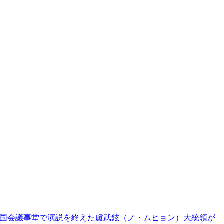
国会議事堂で演説を終えた盧武鉉（ノ・ムヒョン）大統領が