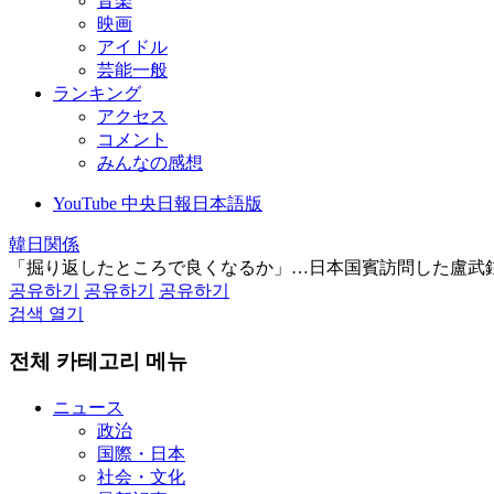
音楽
映画
アイドル
芸能一般
ランキング
アクセス
コメント
みんなの感想
YouTube 中央日報日本語版
韓日関係
「掘り返したところで良くなるか」…日本国賓訪問した盧武
공유하기
공유하기
공유하기
검색 열기
전체 카테고리 메뉴
ニュース
政治
国際・日本
社会・文化