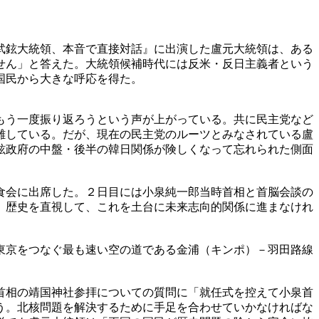
武鉉大統領、本音で直接対話』に出演した盧元大統領は、ある
せん」と答えた。大統領候補時代には反米・反日主義者という
国民から大きな呼応を得た。
もう一度振り返ろうという声が上がっている。共に民主党など
難している。だが、現在の民主党のルーツとみなされている盧
鉉政府の中盤・後半の韓日関係が険しくなって忘れられた側面
食会に出席した。２日目には小泉純一郎当時首相と首脳会談の
、歴史を直視して、これを土台に未来志向的関係に進まなけれ
東京をつなぐ最も速い空の道である金浦（キンポ）－羽田路線
首相の靖国神社参拝についての質問に「就任式を控えて小泉首
う。北核問題を解決するために手足を合わせていかなければな