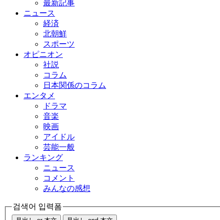
最新記事
ニュース
経済
北朝鮮
スポーツ
オピニオン
社説
コラム
日本関係のコラム
エンタメ
ドラマ
音楽
映画
アイドル
芸能一般
ランキング
ニュース
コメント
みんなの感想
검색어 입력폼