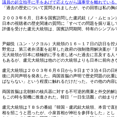
議員の起立拍手に手をあげて応えながら議事堂を離れている
「過去の歴史について質問されましたが、その回答は私の胸
２００３年６月、日本を国賓訪問した盧武鉉（ノ・ムヒョン
日本の視聴者の歴史関連の質問に「すべての問題を掘り返し
評価を受けた盧元大統領は、国賓訪問期間、特有のシンプル
尹錫悦（ユン・ソクヨル）大統領の１６～１７日の訪日を控
野党は、第三者弁済案を起草した政府の強制徴用解決案が「
元大統領が日本に積極的に手を差し述べた過去に言及する人
もあるが、盧元大統領は他のどの大統領よりも日本に前向き
盧元大統領は２００３年６月６日から９日まで３泊４日の日
後に共同声明を発表した。両国首脳の声明で歴史問題の比重
ばならない」という程度に触れるだけだった。その他の内容
両国首脳は北朝鮮の核兵器に対する不可逆的廃棄と外交的解
もこの時を契機に推進された。韓日「一日生活圏」の始まり
盧元大統領はＴＢＳの番組『韓国・盧武鉉大統領、本音で直
相を招こうと思ったが、小泉首相が神社を参拝をした」とし