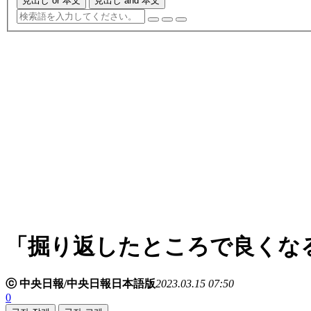
見出し or 本文
見出し and 本文
「掘り返したところで良くな
ⓒ 中央日報/中央日報日本語版
2023.03.15 07:50
0