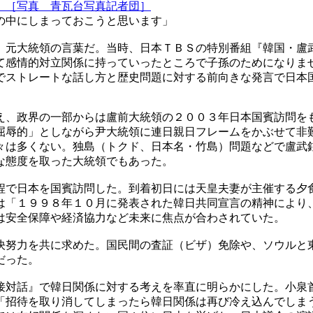
。［写真 青瓦台写真記者団］
の中にしまっておこうと思います」
）元大統領の言葉だ。当時、日本ＴＢＳの特別番組『韓国・盧
て感情的対立関係に持っていったところで子孫のためになりま
でストレートな話し方と歴史問題に対する前向きな発言で日本
え、政界の一部からは盧前大統領の２００３年日本国賓訪問を
屈辱的」としながら尹大統領に連日親日フレームをかぶせて非
々は多くない。独島（トクド、日本名・竹島）問題などで盧武
な態度を取った大統領でもあった。
程で日本を国賓訪問した。到着初日には天皇夫妻が主催する夕
は「１９９８年１０月に発表された韓日共同宣言の精神により
は安全保障や経済協力など未来に焦点が合わされていた。
決努力を共に求めた。国民間の査証（ビザ）免除や、ソウルと
だった。
接対話』で韓日関係に対する考えを率直に明らかにした。小泉
「招待を取り消してしまったら韓日関係は再び冷え込んでしま