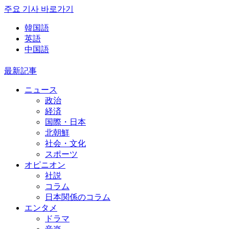
주요 기사 바로가기
韓国語
英語
中国語
最新記事
ニュース
政治
経済
国際・日本
北朝鮮
社会・文化
スポーツ
オピニオン
社説
コラム
日本関係のコラム
エンタメ
ドラマ