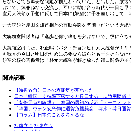
らないとても重要な問題が横たわっていた」と話した。放送
け出て、気兼ねなく交流し、互いに助け合う時代が一日も早
盧元大統領が予想に反して日本に積極的に手を差し出して、
尹大統領と岸田文雄首相との首脳会談を準備中だという大統
大統領室関係者は「進歩と保守政府を分けないで、役に立ち
大統領室はまた、朴正熙（パク・チョンヒ）元大統領が１９
も我々の今日と明日のために必要なら彼らとも手を握らなけ
領室の核心関係者は「朴元大統領が解き放った韓日関係の扉
関連記事
【時視各角】日本の雰囲気が変わった
日本「韓国、支持率下落すると反日する」…徴用賠償「
「安倍元首相銃撃」 韓国の最初の反応「ノーコメント
「韓国、ウォン安急伸に通貨危機懸念…韓米・韓日通貨
【コラム】日本のことを考えるな
22
腹立つ
22
腹立つ