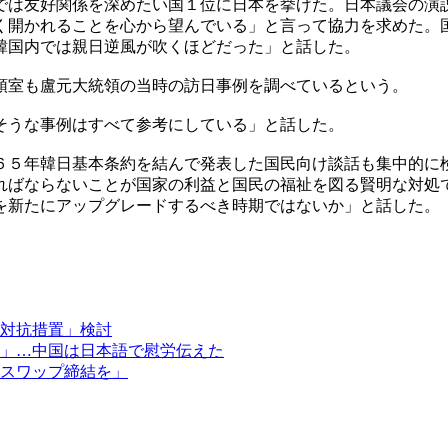
では友好関係を深めたい国１位に日本を挙げた。日本議会の演
く開かれることを心から望んでいる」と言って協力を求めた。
韓国内では親日逆風が吹くほどだった」と話した。
領室も盧元大統領の当時の訪日事例を調べているという。
そうな事例はすべて参考にしている」と話した。
６５年韓日基本条約を結んで発表した国民向け談話も集中的に
ればならないことが国家の利益と国民の福祉を図る賢明な対処
を新たにアップグレードするべき時期ではないか」と話した。
対抗措置」検討
」…中国は日本語で慰労伝えた
スワップ締結を」