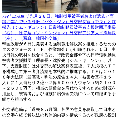
사진 크게보기
先月２８日、強制徴用被害者および遺族と面
談に臨んでいる朴振（パク・ジン）外交部長官（中央）と沈
揆先（シム・ギュソン）日帝強制動員被害者支援財団理事長
（右）、徐旻廷（ソ・ミンジョン）外交部アジア太平洋局長
（左）。［写真 韓国外交部］
韓国政府が６日に発表する強制徴用解決案を推進するための
タスクフォース（ＴＦ、作業部会）が組織される。５日、中
央日報の取材を総合すると、行政安全部傘下の日帝強制動員
被害者支援財団〔理事長・沈揆先（シム・ギュソン）、以
下、支援財団〕は外交部の解決案発表直後、７人規模のＴＦ
を構成して第三者弁済案を本格的に推進する。ＴＦは２０１
８年大法院（最高裁）判決の原告１４人（被害者基準１５
人）に１人当たり２億～２億５０００万ウォン（約２１００
～２６００万円）相当の賠償金を肩代わりするための財源を
用意し、被害者および遺族に賠償金受領について確認する手
続きを担当する。
外交消息筋は「過去８カ月間、各界の意見を聴取して日本と
の交渉を経て解決法の具体的内容を構成するのが政府の役割