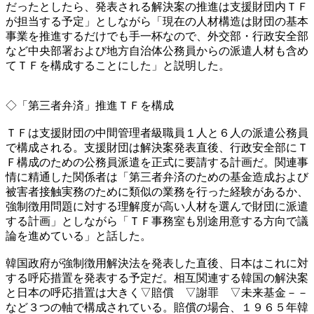
だったとしたら、発表される解決案の推進は支援財団内ＴＦ
が担当する予定」としながら「現在の人材構造は財団の基本
事業を推進するだけでも手一杯なので、外交部・行政安全部
など中央部署および地方自治体公務員からの派遣人材も含め
てＴＦを構成することにした」と説明した。
◇「第三者弁済」推進ＴＦを構成
ＴＦは支援財団の中間管理者級職員１人と６人の派遣公務員
で構成される。支援財団は解決案発表直後、行政安全部にＴ
Ｆ構成のための公務員派遣を正式に要請する計画だ。関連事
情に精通した関係者は「第三者弁済のための基金造成および
被害者接触実務のために類似の業務を行った経験があるか、
強制徴用問題に対する理解度が高い人材を選んで財団に派遣
する計画」としながら「ＴＦ事務室も別途用意する方向で議
論を進めている」と話した。
韓国政府が強制徴用解決法を発表した直後、日本はこれに対
する呼応措置を発表する予定だ。相互関連する韓国の解決案
と日本の呼応措置は大きく▽賠償 ▽謝罪 ▽未来基金－－
など３つの軸で構成されている。賠償の場合、１９６５年韓