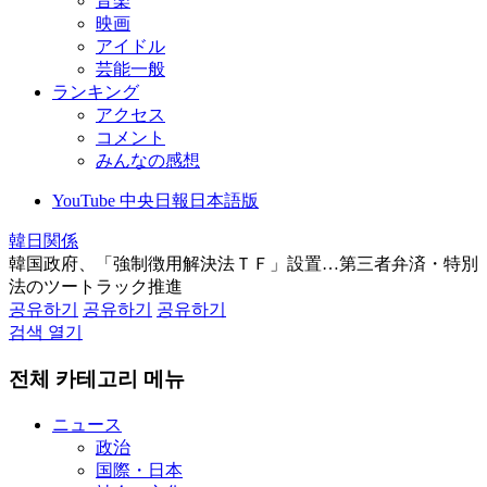
音楽
映画
アイドル
芸能一般
ランキング
アクセス
コメント
みんなの感想
YouTube 中央日報日本語版
韓日関係
韓国政府、「強制徴用解決法ＴＦ」設置…第三者弁済・特別
法のツートラック推進
공유하기
공유하기
공유하기
검색 열기
전체 카테고리 메뉴
ニュース
政治
国際・日本