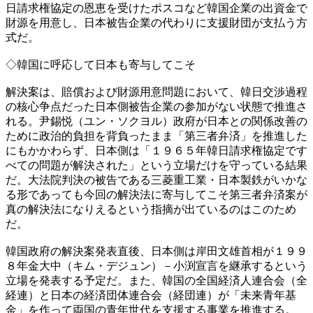
日請求権協定の恩恵を受けたポスコなど韓国企業の出資金で
財源を用意し、日本被告企業の代わりに支援財団が支払う方
式だ。
◇韓国に呼応して日本も寄与してこそ
解決案は、賠償および財源用意問題において、韓日交渉過程
の核心争点だった日本側被告企業の参加がない状態で推進さ
れる。尹錫悦（ユン・ソクヨル）政府が日本との関係改善の
ために政治的負担を背負ったまま「第三者弁済」を推進した
にもかかわらず、日本側は「１９６５年韓日請求権協定です
べての問題が解決された」という立場だけを守っている結果
だ。大法院判決の被告である三菱重工業・日本製鉄がいかな
る形であっても今回の解決法に寄与してこそ第三者弁済案が
真の解決法になりえるという指摘が出ているのはこのため
だ。
韓国政府の解決案発表直後、日本側は岸田文雄首相が１９９
８年金大中（キム・デジュン）－小渕宣言を継承するという
立場を発表する予定だ。また、韓国の全国経済人連合会（全
経連）と日本の経済団体連合会（経団連）が「未来青年基
金」を作って両国の青年世代を支援する事業を推進する。