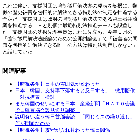
これに伴い、支援財団は強制徴用解決案の発表を契機に、類
似の歴史被害を包括的に解決できる特別法の制定を推進する
予定だ。支援財団は政府の強制徴用解決法である第三者弁済
案を推進するＴＦと別個に最近特別法推進チームも設置し
た。支援財団の沈揆先理事長はこれに先立ち、今年１月の
「強制徴用解決法議論のための公開討論会」で「被害者の問
題を包括的に解決できる唯一の方法は特別法制定しかない」
と話していた。
関連記事
【時視各角】日本の雰囲気が変わった
日本「韓国、支持率下落すると反日する」…徴用賠償
「対抗措置」検討
また韓国のせいにする日本…産経新聞「ＮＡＴＯ会議
で日韓首脳会談見送り調整」
説明食い違う韓日首脳会談…「同じミスの繰り返し」
何が問題なのか
【時視各角】攻守が入れ替わった韓日関係