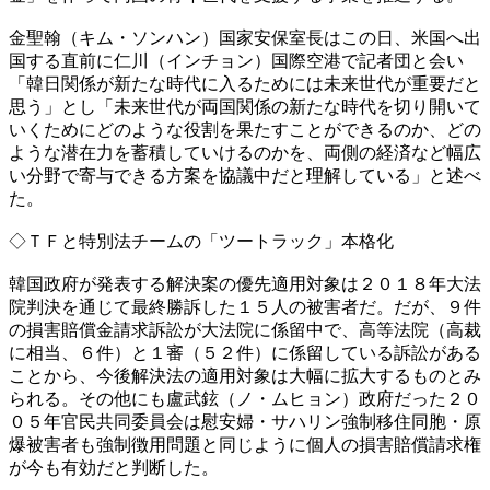
金聖翰（キム・ソンハン）国家安保室長はこの日、米国へ出
国する直前に仁川（インチョン）国際空港で記者団と会い
「韓日関係が新たな時代に入るためには未来世代が重要だと
思う」とし「未来世代が両国関係の新たな時代を切り開いて
いくためにどのような役割を果たすことができるのか、どの
ような潜在力を蓄積していけるのかを、両側の経済など幅広
い分野で寄与できる方案を協議中だと理解している」と述べ
た。
◇ＴＦと特別法チームの「ツートラック」本格化
韓国政府が発表する解決案の優先適用対象は２０１８年大法
院判決を通じて最終勝訴した１５人の被害者だ。だが、９件
の損害賠償金請求訴訟が大法院に係留中で、高等法院（高裁
に相当、６件）と１審（５２件）に係留している訴訟がある
ことから、今後解決法の適用対象は大幅に拡大するものとみ
られる。その他にも盧武鉉（ノ・ムヒョン）政府だった２０
０５年官民共同委員会は慰安婦・サハリン強制移住同胞・原
爆被害者も強制徴用問題と同じように個人の損害賠償請求権
が今も有効だと判断した。