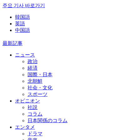
주요 기사 바로가기
韓国語
英語
中国語
最新記事
ニュース
政治
経済
国際・日本
北朝鮮
社会・文化
スポーツ
オピニオン
社説
コラム
日本関係のコラム
エンタメ
ドラマ