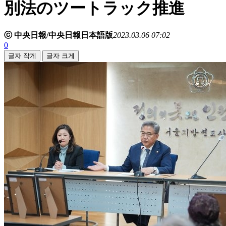
別法のツートラック推進
ⓒ 中央日報/中央日報日本語版
2023.03.06 07:02
0
글자 작게
글자 크게