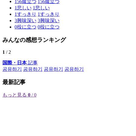
156
腹立つ
156
腹立つ
1
悲しい
1
悲しい
1
すっきり
1
すっきり
3
興味深い
3
興味深い
0
役に立つ
0
役に立つ
みんなの感想ランキング
1
/ 2
国際・日本
記事
공유하기
공유하기
공유하기
공유하기
最新記事
もっと見る
0
/ 0