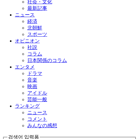
社会・文化
最新記事
ニュース
経済
北朝鮮
スポーツ
オピニオン
社説
コラム
日本関係のコラム
エンタメ
ドラマ
音楽
映画
アイドル
芸能一般
ランキング
ニュース
コメント
みんなの感想
검색어 입력폼