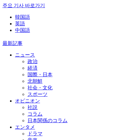
주요 기사 바로가기
韓国語
英語
中国語
最新記事
ニュース
政治
経済
国際・日本
北朝鮮
社会・文化
スポーツ
オピニオン
社説
コラム
日本関係のコラム
エンタメ
ドラマ