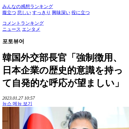
みんなの感想ランキング
腹立つ
悲しい
すっきり
興味深い
役に立つ
コメントランキング
ニュース
エンタメ
포토뷰어
韓国外交部長官「強制徴用、
日本企業の歴史的意識を持っ
て自発的な呼応が望ましい」
2023.01.27 10:57
뉴스 메뉴 보기