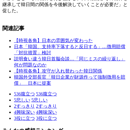
継承して韓日間の関係を今後解決していくことが必要だ」と
促した。
関連記事
【時視各角】日本の雰囲気が変わった
日本「韓国、支持率下落すると反日する」…徴用賠償
「対抗措置」検討
説明食い違う韓日首脳会談…「同じミスの繰り返し」
何が問題なのか
【時視各角】攻守が入れ替わった韓日関係
韓国外交部長官「韓日企業が財源作って強制徴用を賠
償」 日本に提案
536
腹立つ
536
腹立つ
5
悲しい
5
悲しい
2
すっきり
2
すっきり
4
興味深い
4
興味深い
3
役に立つ
3
役に立つ