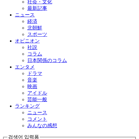
社会・文化
最新記事
ニュース
経済
北朝鮮
スポーツ
オピニオン
社説
コラム
日本関係のコラム
エンタメ
ドラマ
音楽
映画
アイドル
芸能一般
ランキング
ニュース
コメント
みんなの感想
검색어 입력폼