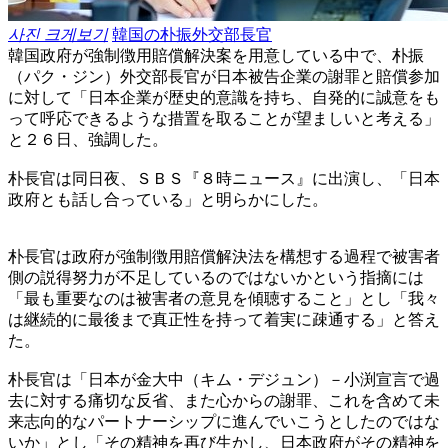
사진 크게보기
韓国の朴振外交部長官
韓国政府が強制徴用賠償解決案を用意している中で、朴振
（パク・ジン）外交部長官が日本被告企業の謝罪と賠償参加
に対して「日本企業が歴史的意識を持ち、自発的に誠意をも
って呼応できるような措置を取ることが望ましいと考える」
と２６日、強調した。
朴長官は同日夜、ＳＢＳ『８時ニュース』に出演し、「日本
政府とも話し合っている」と明らかにした。
朴長官は政府が強制徴用賠償解決法を構想する過程で被害者
側の説得努力が不足しているのではないかという指摘には
「最も重要なのは被害者の意見を傾聴すること」とし「我々
は継続的に最後まで真正性を持って着実に疎通する」と答え
た。
朴長官は「日本が金大中（キム・デジュン）－小渕宣言で過
去に対する痛切な反省、また心からの謝罪、これを含めて未
来志向的なパートナーシップに進んでいこうとしたのではな
いか」とし「その精神を再び生かし、日本政府がその精神を