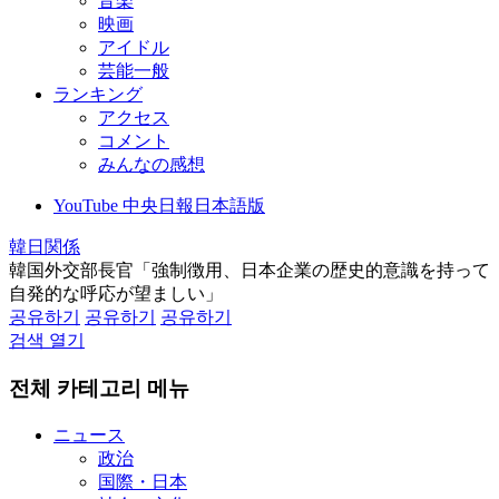
音楽
映画
アイドル
芸能一般
ランキング
アクセス
コメント
みんなの感想
YouTube 中央日報日本語版
韓日関係
韓国外交部長官「強制徴用、日本企業の歴史的意識を持って
自発的な呼応が望ましい」
공유하기
공유하기
공유하기
검색 열기
전체 카테고리 메뉴
ニュース
政治
国際・日本