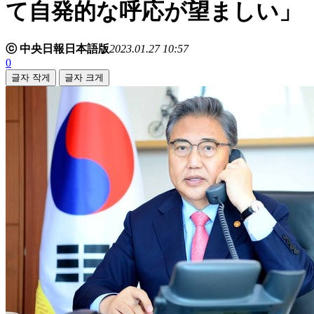
て自発的な呼応が望ましい」
ⓒ 中央日報日本語版
2023.01.27 10:57
0
글자 작게
글자 크게