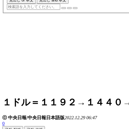
見出し or 本文
見出し and 本文
１ドル＝１１９２→１４４０
ⓒ 中央日報/中央日報日本語版
2022.12.29 06:47
0