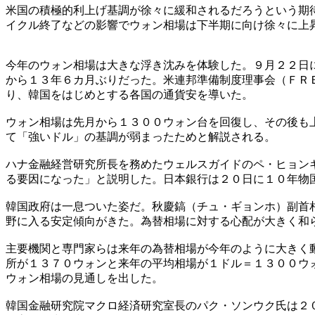
米国の積極的利上げ基調が徐々に緩和されるだろうという期
イクル終了などの影響でウォン相場は下半期に向け徐々に上
今年のウォン相場は大きな浮き沈みを体験した。９月２２日
から１３年６カ月ぶりだった。米連邦準備制度理事会（ＦＲ
り、韓国をはじめとする各国の通貨安を導いた。
ウォン相場は先月から１３００ウォン台を回復し、その後も
て「強いドル」の基調が弱まったためと解説される。
ハナ金融経営研究所長を務めたウェルスガイドのペ・ヒョン
る要因になった」と説明した。日本銀行は２０日に１０年物
韓国政府は一息ついた姿だ。秋慶鎬（チュ・ギョンホ）副首
野に入る安定傾向がきた。為替相場に対する心配が大きく和
主要機関と専門家らは来年の為替相場が今年のように大きく
所が１３７０ウォンと来年の平均相場が１ドル＝１３００ウ
ウォン相場の見通しを出した。
韓国金融研究院マクロ経済研究室長のパク・ソンウク氏は２