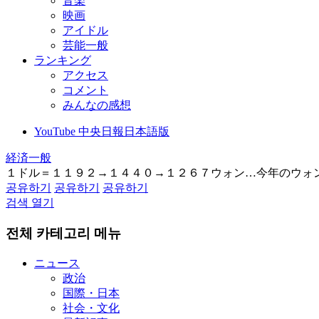
音楽
映画
アイドル
芸能一般
ランキング
アクセス
コメント
みんなの感想
YouTube 中央日報日本語版
経済一般
１ドル＝１１９２→１４４０→１２６７ウォン…今年のウォ
공유하기
공유하기
공유하기
검색 열기
전체 카테고리 메뉴
ニュース
政治
国際・日本
社会・文化