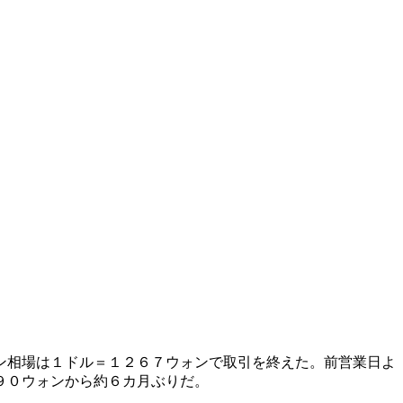
ン相場は１ドル＝１２６７ウォンで取引を終えた。前営業日よ
９０ウォンから約６カ月ぶりだ。