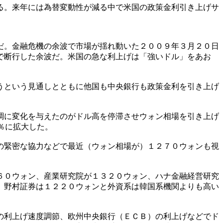
る。来年には為替変動性が減る中で米国の政策金利引き上げサ
だ。金融危機の余波で市場が揺れ動いた２００９年３月２０日
で断行した余波だ。米国の急な利上げは「強いドル」をあお
うという見通しとともに他国も中央銀行も政策金利を引き上げ
調に変化を与えたのがドル高を停滞させウォン相場を引き上げ
％に拡大した。
の緊密な協力などで最近（ウォン相場が）１２７０ウォンも視
６０ウォン、産業研究院が１３２０ウォン、ハナ金融経営研究
、野村証券は１２２０ウォンと外資系は韓国系機関よりも高い
の利上げ速度調節、欧州中央銀行（ＥＣＢ）の利上げなどでド