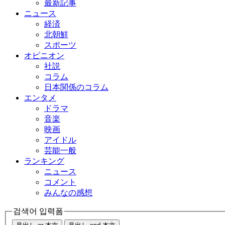
最新記事
ニュース
経済
北朝鮮
スポーツ
オピニオン
社説
コラム
日本関係のコラム
エンタメ
ドラマ
音楽
映画
アイドル
芸能一般
ランキング
ニュース
コメント
みんなの感想
검색어 입력폼