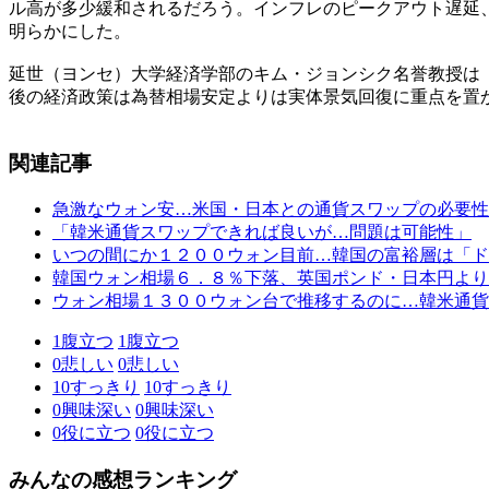
ル高が多少緩和されるだろう。インフレのピークアウト遅延
明らかにした。
延世（ヨンセ）大学経済学部のキム・ジョンシク名誉教授は
後の経済政策は為替相場安定よりは実体景気回復に重点を置
関連記事
急激なウォン安…米国・日本との通貨スワップの必要性
「韓米通貨スワップできれば良いが…問題は可能性」
いつの間にか１２００ウォン目前…韓国の富裕層は「ド
韓国ウォン相場６．８％下落、英国ポンド・日本円より
ウォン相場１３００ウォン台で推移するのに…韓米通貨
1
腹立つ
1
腹立つ
0
悲しい
0
悲しい
10
すっきり
10
すっきり
0
興味深い
0
興味深い
0
役に立つ
0
役に立つ
みんなの感想ランキング