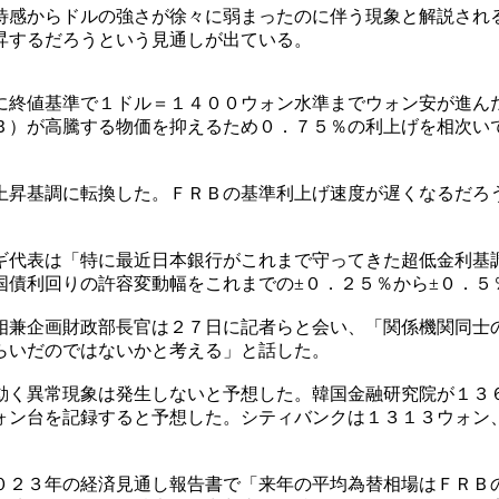
待感からドルの強さが徐々に弱まったのに伴う現象と解説され
昇するだろうという見通しが出ている。
に終値基準で１ドル＝１４００ウォン水準までウォン安が進ん
Ｂ）が高騰する物価を抑えるため０．７５％の利上げを相次い
上昇基調に転換した。ＦＲＢの基準利上げ速度が遅くなるだろ
ギ代表は「特に最近日本銀行がこれまで守ってきた超低金利基
国債利回りの許容変動幅をこれまでの±０．２５％から±０．５
相兼企画財政部長官は２７日に記者らと会い、「関係機関同士
らいだのではないかと考える」と話した。
動く異常現象は発生しないと予想した。韓国金融研究院が１３
ォン台を記録すると予想した。シティバンクは１３１３ウォン
０２３年の経済見通し報告書で「来年の平均為替相場はＦＲＢ