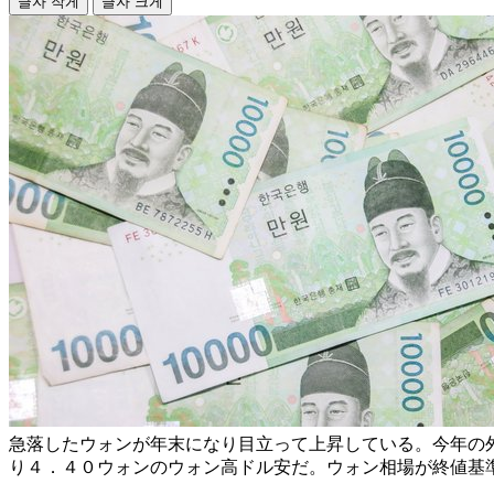
글자 작게
글자 크게
急落したウォンが年末になり目立って上昇している。今年の
り４．４０ウォンのウォン高ドル安だ。ウォン相場が終値基