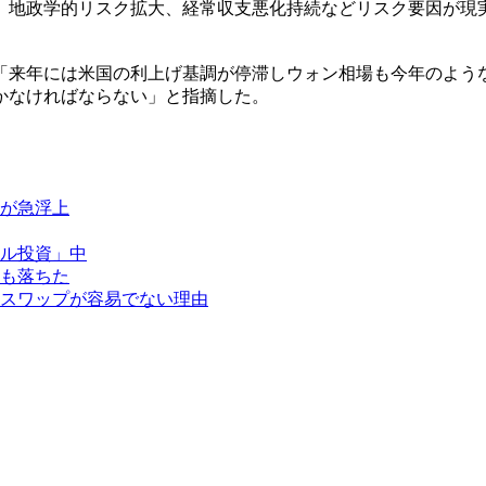
、地政学的リスク拡大、経常収支悪化持続などリスク要因が現
「来年には米国の利上げ基調が停滞しウォン相場も今年のよう
かなければならない」と指摘した。
が急浮上
ル投資」中
も落ちた
スワップが容易でない理由