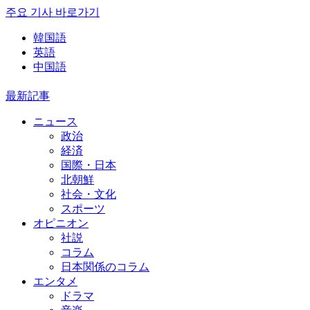
주요 기사 바로가기
韓国語
英語
中国語
最新記事
ニュース
政治
経済
国際・日本
北朝鮮
社会・文化
スポーツ
オピニオン
社説
コラム
日本関係のコラム
エンタメ
ドラマ