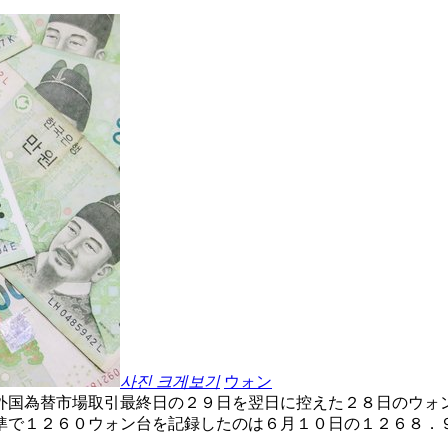
사진 크게보기
ウォン
外国為替市場取引最終日の２９日を翌日に控えた２８日のウォ
準で１２６０ウォン台を記録したのは６月１０日の１２６８．