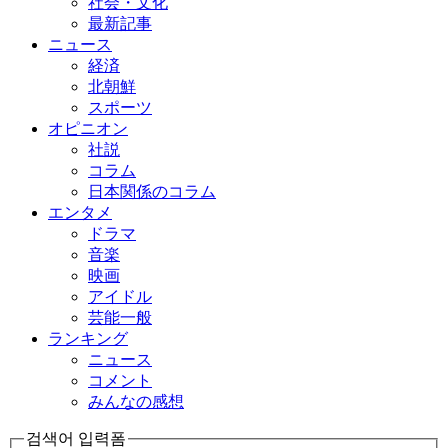
社会・文化
最新記事
ニュース
経済
北朝鮮
スポーツ
オピニオン
社説
コラム
日本関係のコラム
エンタメ
ドラマ
音楽
映画
アイドル
芸能一般
ランキング
ニュース
コメント
みんなの感想
검색어 입력폼