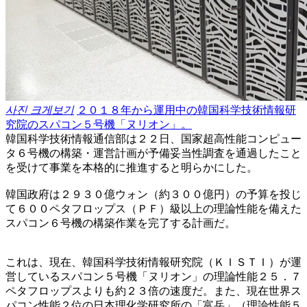
사진 크게보기
２０１８年から運用中の韓国科学技術情報研
究院のスパコン５号機「ヌリオン」。
韓国科学技術情報通信部は２２日、国家超高性能コンピュー
タ６号機の構築・運営計画が予備妥当性調査を通過したこと
を受けて事業を本格的に推進すると明らかにした。
韓国政府は２９３０億ウォン（約３００億円）の予算を投じ
て６００ペタフロップス（ＰＦ）級以上の理論性能を備えた
スパコン６号機の構築作業を完了する計画だ。
これは、現在、韓国科学技術情報研究院（ＫＩＳＴＩ）が運
営しているスパコン５号機「ヌリオン」の理論性能２５．７
ペタフロップスよりも約２３倍の速度だ。また、現在世界ス
パコン性能２位の日本理化学研究所の「富岳」（理論性能５