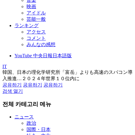
音楽
映画
アイドル
芸能一般
ランキング
アクセス
コメント
みんなの感想
YouTube 中央日報日本語版
IT
韓国、日本の理化学研究所「富岳」よりも高速のスパコン導
入推進…２０２４年世界１０位内に
공유하기
공유하기
공유하기
검색 열기
전체 카테고리 메뉴
ニュース
政治
国際・日本