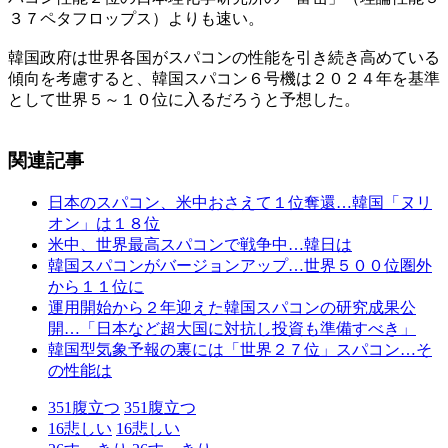
３７ペタフロップス）よりも速い。
韓国政府は世界各国がスパコンの性能を引き続き高めている
傾向を考慮すると、韓国スパコン６号機は２０２４年を基準
として世界５～１０位に入るだろうと予想した。
関連記事
日本のスパコン、米中おさえて１位奪還…韓国「ヌリ
オン」は１８位
米中、世界最高スパコンで戦争中…韓日は
韓国スパコンがバージョンアップ…世界５００位圏外
から１１位に
運用開始から２年迎えた韓国スパコンの研究成果公
開…「日本など超大国に対抗し投資も準備すべき」
韓国型気象予報の裏には「世界２７位」スパコン…そ
の性能は
351
腹立つ
351
腹立つ
16
悲しい
16
悲しい