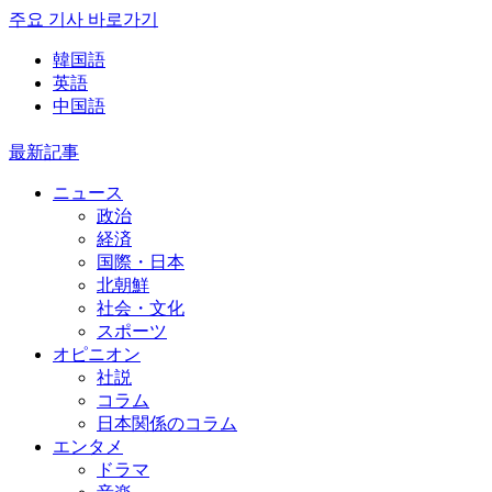
주요 기사 바로가기
韓国語
英語
中国語
最新記事
ニュース
政治
経済
国際・日本
北朝鮮
社会・文化
スポーツ
オピニオン
社説
コラム
日本関係のコラム
エンタメ
ドラマ