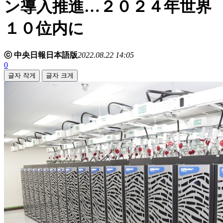
ン導入推進…２０２４年世界
１０位内に
ⓒ 中央日報日本語版
2022.08.22 14:05
0
글자 작게
글자 크게