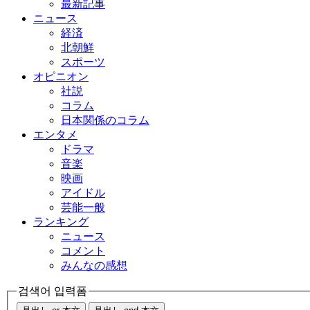
最新記事
ニュース
経済
北朝鮮
スポーツ
オピニオン
社説
コラム
日本関係のコラム
エンタメ
ドラマ
音楽
映画
アイドル
芸能一般
ランキング
ニュース
コメント
みんなの感想
검색어 입력폼