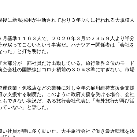
禍後に新規採用が中断されており３年ぶりに行われる大規模人
３月基準１１６３人で、２０２０年３月の２３５９人より半分
分が戻ってこないという事実だ。ハナツアー関係者は「会社を
なった」と打ち明けた。
ず大部分が一部社員だけ出勤している。旅行業界２位のモード
航空会社の国際線はコロナ禍前の３０％水準にすぎない。市場
空運送業・免税店などの業種に対し今年の雇用維持支援金支援
府が支援する制度だ。このように政府支援を受ける場合、会社
ともできない状況だ。ある旅行会社代表は「海外旅行が再び活
っていない」と話した。
短い社員が特に多く動いた。大手旅行会社で働き最近転職を決