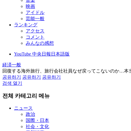
音楽
映画
アイドル
芸能一般
ランキング
アクセス
コメント
みんなの感想
YouTube 中央日報日本語版
経済一般
回復する海外旅行、旅行会社社員なぜ戻ってこないのか…本
공유하기
공유하기
공유하기
검색 열기
전체 카테고리 메뉴
ニュース
政治
国際・日本
社会・文化