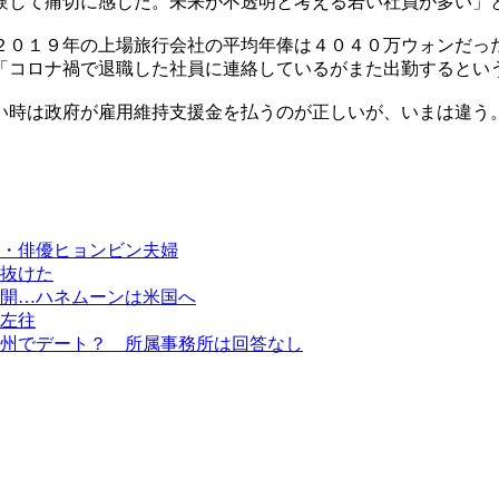
験して痛切に感じた。未来が不透明と考える若い社員が多い」
２０１９年の上場旅行会社の平均年俸は４０４０万ウォンだっ
「コロナ禍で退職した社員に連絡しているがまた出勤するとい
い時は政府が雇用維持支援金を払うのが正しいが、いまは違う
・俳優ヒョンビン夫婦
抜けた
開…ハネムーンは米国へ
左往
州でデート？ 所属事務所は回答なし