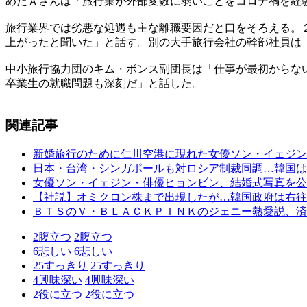
めたＡさんは「旅行業が外部変数に弱いことをコロナ禍を経
旅行業界では劣悪な処遇も主な離職要因だと口をそろえる。
上がったと聞いた」と話す。別の大手旅行会社の幹部社員は
中小旅行協力団のキム・ボンス副団長は「仕事が最初からな
卒業生の就職問題も深刻だ」と話した。
関連記事
新婚旅行のために仁川空港に現れた女優ソン・イェジン
日本・台湾・シンガポールも対ロシア制裁同調…韓国は
女優ソン・イェジン・俳優ヒョンビン、結婚式写真を公
【社説】オミクロン株まで出現したが…韓国政府は右往
ＢＴＳのＶ・ＢＬＡＣＫＰＩＮＫのジェニー熱愛説、済
2
腹立つ
2
腹立つ
6
悲しい
6
悲しい
25
すっきり
25
すっきり
4
興味深い
4
興味深い
2
役に立つ
2
役に立つ