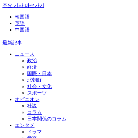
주요 기사 바로가기
韓国語
英語
中国語
最新記事
ニュース
政治
経済
国際・日本
北朝鮮
社会・文化
スポーツ
オピニオン
社説
コラム
日本関係のコラム
エンタメ
ドラマ