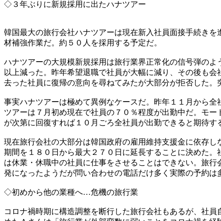
◇３年ぶりに新規採用に出たハナツアー
韓国最大の旅行会社ハナツアーは現在新入社員面接手続きを
材補強作業だ。約５０人を採用する予定だ。
ハナツアーの大規模新規採用は旅行業界正常化の信号弾のよ
以上減った。昨年希望退職で社員が大幅に減り、その後も会
去った社員に復帰の意向を尋ねてみたが大部分が拒否した。
事実ハナツアーは極めて異例なケースだ。昨年１１月から全
ツアーは７月初め現在で社員の７０％程度が出勤中だ。モー
が次第に回復すれば１０月ごろ全社員が出勤できると期待す
現在旅行会社の大部分は韓国政府の雇用維持支援金に依存し
期間を１８０日から最大２７０日に延長することに決めた。
は休業・休職中の社員に仕事をさせることはできない。旅行
発になったようだが問い合わせの電話だけ多く実際の予約は
◇初めから他の業種へ…危機の旅行業
コロナ禍時期に構造調整を断行した旅行会社もあるが、社員