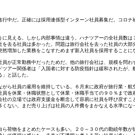
進行中だ。正確には採用連係型インターン社員募集だ。コロナ
うに見える。しかし内部事情は違う。ハナツアーの全社員数は
社を去る社員は多かった。問題は旅行会社を去った社員の大部
突然増加した業務をこなすためまず新入社員を採用することに
社員が正常勤務中だったためだ。他の旅行会社は、規模を問わ
ドツアー関係者は「入国者に対する防疫指針は緩和されたが、
る」と話した。
ながら社員の雇用を維持している。６月末に政府が旅行業・航
社員を休業・休職状態として休業・休職手当ての９０％まで政
会社の立場では政府支援金を断念して容易に社員を呼び戻すこ
多くない。まだ売り上げは社員の人件費をまかなえる水準にな
自ら荷物をまとめたケースも多い。２０～３０代の勤続年数が