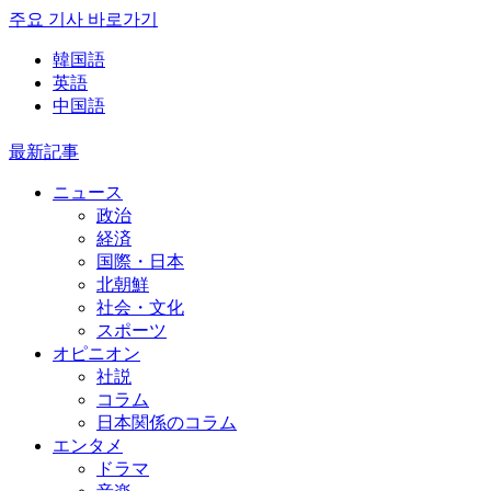
주요 기사 바로가기
韓国語
英語
中国語
最新記事
ニュース
政治
経済
国際・日本
北朝鮮
社会・文化
スポーツ
オピニオン
社説
コラム
日本関係のコラム
エンタメ
ドラマ