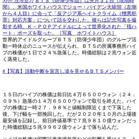
사진 크게보기
ＢＴＳ（防弾少年団）は先月３１日（現地時
間）、米国ホワイトハウスでジョー・バイデン大統領（左側
から４人目）に会って「反アジア系ヘイトクライム（憎悪犯
罪）対応方案」について話を交わした。彼らは記念写真を撮
影する時、Ｋ－ＰＯＰアイドルによって世界化された「指ハ
ート」ポーズを取った。［写真 ホワイトハウス］
世界的アイドルグループＢＴＳ（防弾少年団）のグループ活
動一時休止のニュースが伝えられ、ＢＴＳの所属事務所ハイ
ブの株価が１日で２４％急落した。時価総額は２兆ウォン近
く蒸発した。
#【写真】活動中断を宣言し涙を見せるＢＴＳメンバー
１５日のハイブの株価は前日比４万６５００ウォン（２４．
０９％）急落の１４万６５００ウォンで取引を終えた。ハイ
ブの株価は一時２７．９８％と値幅制限近くまで下落した
後、下げ幅を一部挽回した。だが２０２０年１０月の上場後
最安値を記録し、前日終値基準で７兆９８１０億ウォンだっ
た時価総額は５兆９９６２億ウォンまで落ち込んだ。