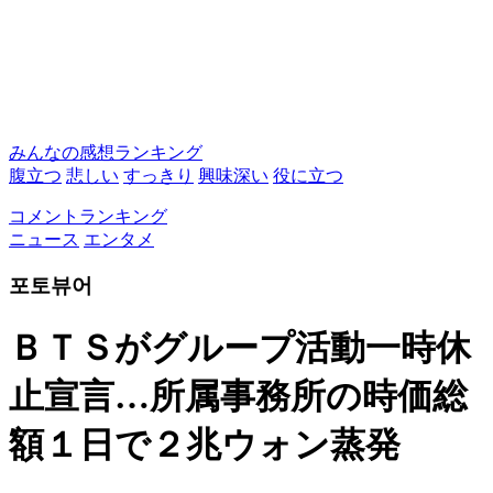
みんなの感想ランキング
腹立つ
悲しい
すっきり
興味深い
役に立つ
コメントランキング
ニュース
エンタメ
포토뷰어
ＢＴＳがグループ活動一時休
止宣言…所属事務所の時価総
額１日で２兆ウォン蒸発