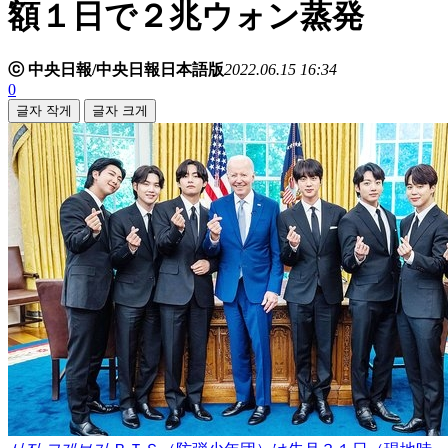
額１日で２兆ウォン蒸発
ⓒ 中央日報/中央日報日本語版
2022.06.15 16:34
0
글자 작게
글자 크게