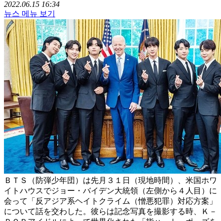
2022.06.15 16:34
뉴스 메뉴 보기
ＢＴＳ（防弾少年団）は先月３１日（現地時間）、米国ホワ
イトハウスでジョー・バイデン大統領（左側から４人目）に
会って「反アジア系ヘイトクライム（憎悪犯罪）対応方案」
について話を交わした。彼らは記念写真を撮影する時、Ｋ－