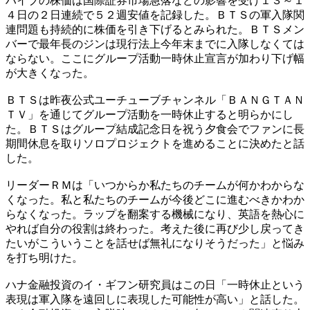
ハイブの株価は国際証券市場急落などの影響を受け１３～１
４日の２日連続で５２週安値を記録した。ＢＴＳの軍入隊関
連問題も持続的に株価を引き下げるとみられた。ＢＴＳメン
バーで最年長のジンは現行法上今年末までに入隊しなくては
ならない。ここにグループ活動一時休止宣言が加わり下げ幅
が大きくなった。
ＢＴＳは昨夜公式ユーチューブチャンネル「ＢＡＮＧＴＡＮ
ＴＶ」を通じてグループ活動を一時休止すると明らかにし
た。ＢＴＳはグループ結成記念日を祝う夕食会でファンに長
期間休息を取りソロプロジェクトを進めることに決めたと話
した。
リーダーＲＭは「いつからか私たちのチームが何かわからな
くなった。私と私たちのチームが今後どこに進むべきかわか
らなくなった。ラップを翻案する機械になり、英語を熱心に
やれば自分の役割は終わった。考えた後に再び少し戻ってき
たいがこういうことを話せば無礼になりそうだった」と悩み
を打ち明けた。
ハナ金融投資のイ・ギフン研究員はこの日「一時休止という
表現は軍入隊を遠回しに表現した可能性が高い」と話した。