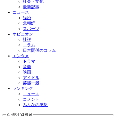
社会・文化
最新記事
ニュース
経済
北朝鮮
スポーツ
オピニオン
社説
コラム
日本関係のコラム
エンタメ
ドラマ
音楽
映画
アイドル
芸能一般
ランキング
ニュース
コメント
みんなの感想
검색어 입력폼