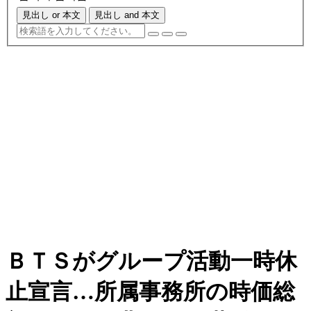
見出し or 本文
見出し and 本文
ＢＴＳがグループ活動一時休
止宣言…所属事務所の時価総