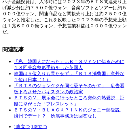
ハナ金融投資は、入隊時には２０２３年のＢＴＳ関連売り上
げ減少分は約７５００億ウォン、音楽ソフトとツアーは約５
０００億ウォン、関連商品など間接売り上げは約２５００億
ウォンと推定した。これを反映した２０２３年の予想売上額
は１兆６０００億ウォン、予想営業利益は２０００億ウォン
だ。
関連記事
「私、韓国人になった」…ＢＴＳジミンに似るために
１８回美容整形手術をした英国人
韓国は５位入りも果たせず…「ＢＴＳ消費国」意外な
１位は日本（１）
「ＢＴＳのジョングクが同性愛そそのかす」…広告看
板下ろさせたパキスタンの政治家
ＢＴＳのＶ、展示会に行ったところ突然の熱愛説…証
拠に挙がった「ブレスレット」
ＢＴＳのＶ・ＢＬＡＣＫＰＩＮＫのジェニー熱愛説、
済州でデート？ 所属事務所は回答なし
1
腹立つ
1
腹立つ