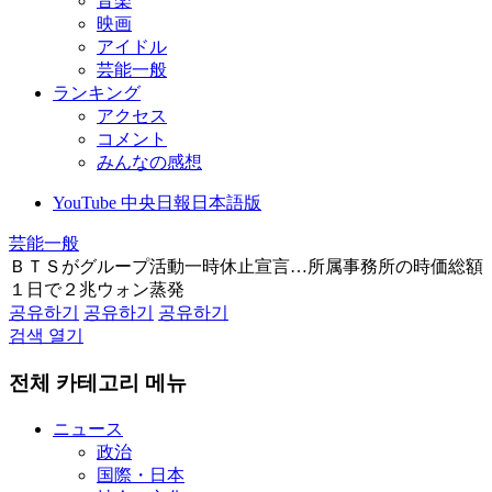
音楽
映画
アイドル
芸能一般
ランキング
アクセス
コメント
みんなの感想
YouTube 中央日報日本語版
芸能一般
ＢＴＳがグループ活動一時休止宣言…所属事務所の時価総額
１日で２兆ウォン蒸発
공유하기
공유하기
공유하기
검색 열기
전체 카테고리 메뉴
ニュース
政治
国際・日本