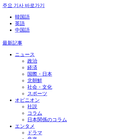
주요 기사 바로가기
韓国語
英語
中国語
最新記事
ニュース
政治
経済
国際・日本
北朝鮮
社会・文化
スポーツ
オピニオン
社説
コラム
日本関係のコラム
エンタメ
ドラマ