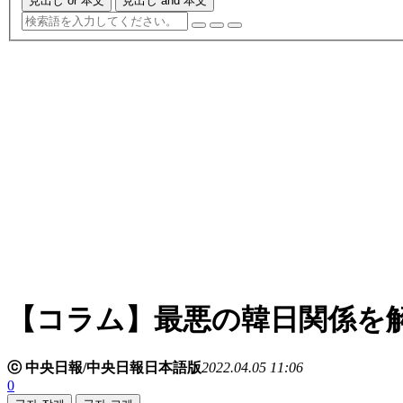
見出し or 本文
見出し and 本文
【コラム】最悪の韓日関係を
ⓒ 中央日報/中央日報日本語版
2022.04.05 11:06
0