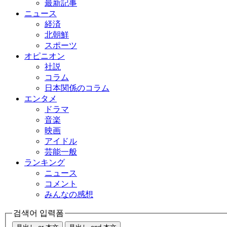
最新記事
ニュース
経済
北朝鮮
スポーツ
オピニオン
社説
コラム
日本関係のコラム
エンタメ
ドラマ
音楽
映画
アイドル
芸能一般
ランキング
ニュース
コメント
みんなの感想
검색어 입력폼