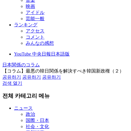
音楽
映画
アイドル
芸能一般
ランキング
アクセス
コメント
みんなの感想
YouTube 中央日報日本語版
日本関係のコラム
【コラム】最悪の韓日関係を解決すべき韓国新政権（２）
공유하기
공유하기
공유하기
검색 열기
전체 카테고리 메뉴
ニュース
政治
国際・日本
社会・文化