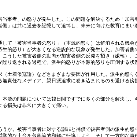
害当事者」の怒りが発生した。この問題を解決するため「加害
者側」は共に過去を記憶して追悼し、未来に向けた教育にまい
通して「被害当事者の怒り」（本源的怒り）は解消される機会
派生的怒り）が大きくなる逆説的な現象が発生した。加害者側
、こうした被害者側の動向が加害者側の反発を招き（嫌韓）、
が繰り返される過程で、派生的怒りが本源的怒りを圧倒する状
求（土着倭寇論）などさまざまな要因が作用した。派生的怒り
る無責任なメディア、親日派追求に巻き込まれるのを避ける傍
。本源の問題については韓日間ですでに多くの部分を解決し、
よる損失は非常に大きくて痛い。
ろうか。被害当事者に対する謝罪と補償で被害者側の派生的怒
哲学的な土台を包容論的和解に転換しよう。そして一方的な責