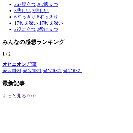
267
腹立つ
267
腹立つ
3
悲しい
3
悲しい
6
すっきり
6
すっきり
17
興味深い
17
興味深い
2
役に立つ
2
役に立つ
みんなの感想ランキング
1
/ 2
オピニオン
記事
공유하기
공유하기
공유하기
공유하기
最新記事
もっと見る
0
/ 0