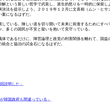
和解という新しい哲学で武装し、派生的怒りを一時的に保留し
解決法を提示しよう。２０１９年１２月に文喜相（ムン・ヒサ
い案になるはずだ。
積している。険しい道を切り開いて未来に前進するためにすべ
か、多くの国民が不安と疑いを抱いて見守っている。
議体であるだけに、陣営論理と政党の利害関係を離れて、国益
の統合と協治の試金石になるはずだ。
回説明した」
が韓国政府も間違っている」