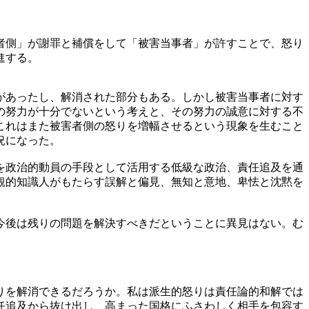
者側」が謝罪と補償をして「被害当事者」が許すことで、怒り
進する。
があったし、解消された部分もある。しかし被害当事者に対す
の努力が十分でないという考えと、その努力の誠意に対する不
これはまた被害者側の怒りを増幅させるという現象を生むこと
況になった。
を政治的動員の手段として活用する低級な政治、責任追及を通
観的知識人がもたらす誤解と偏見、無知と意地、卑怯と沈黙を
今後は残りの問題を解決すべきだということに異見はない。む
りを解消できるだろうか。私は派生的怒りは責任論的和解では
任追及から抜け出し、高まった国格にふさわしく相手を包容す