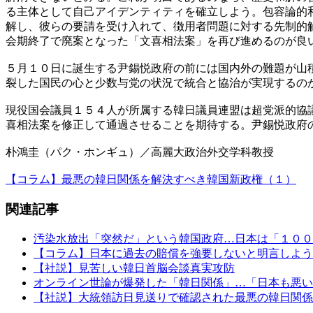
る主体として自己アイデンティティを確立しよう。包容論的
解し、彼らの要請を受け入れて、徴用者問題に対する先制的
会期終了で廃案となった「文喜相法案」を再び進めるのが良
５月１０日に誕生する尹錫悦政府の前には国内外の難題が山
裂した国民の心と少数与党の状況で統合と協治が実現するの
現役国会議員１５４人が所属する韓日議員連盟は超党派的協
喜相法案を修正して通過させることを期待する。尹錫悦政府
朴鴻圭（パク・ホンギュ）／高麗大政治外交学科教授
【コラム】最悪の韓日関係を解決すべき韓国新政権（１）
関連記事
汚染水放出「突然だ」という韓国政府…日本は「１００
【コラム】日本に過去の賠償を強要しないと明言しよう
【社説】見苦しい韓日首脳会談真実攻防
オンライン世論が爆発した「韓日関係」…「日本も悪い
【社説】大統領訪日見送りで確認された最悪の韓日関係