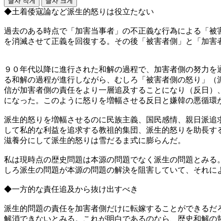
글자 작게
글자 크게
◆土着倭寇論など派生的怒りは役立たない
過去のある時点で「加害当事者」の不正義な行為による「被
を消滅させて正義を回復する。その後「被害者側」と「加害
９０年代以降に進行された和解の過程で、加害者側の努力を
る和解の過程が進行しながら、むしろ「被害者側の怒り」（
信が加害者側の責任をより一層追及することになり（反日）
になった。このように怒りを増幅させる反日と嫌韓の悪循環
派生的怒りを増幅させるのに民族主義、国民感情、親日派追
して私的な利益を追求する教祖的集団、派生的怒りを助長す
滋養分にして派生的怒りは雪だるま式に膨らんだ。
私は現時点の歴史問題は本源の問題でなく派生の問題とみる
しろ派生の問題が本源の問題の解決を阻害していて、それに
◆一方的な責任追及から抜け出すべき
派生的問題の責任を加害者側だけに転嫁することができるだ
解消できないとみる。これが明白であるのなら、歴史和解の