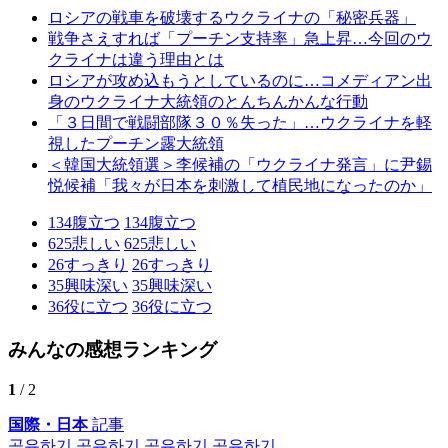
ロシアの戦車を破壊するウクライナの「秘密兵器」
戦争さえすれば「プーチン支持率」急上昇…今回のウ
クライナは違う理由とは
ロシアが攻め込もうとしているのに…コメディアン出
身のウクライナ大統領のとんちんかんな行動
「３日間で戦闘部隊３０％失った」…ウクライナを軽
視したプーチン露大統領
＜韓国大統領選＞李候補の「ウクライナ発言」に尹錫
悦候補「我々が日本を刺激して植民地になったのか」
134
腹立つ
134
腹立つ
625
悲しい
625
悲しい
26
すっきり
26
すっきり
35
興味深い
35
興味深い
36
役に立つ
36
役に立つ
みんなの感想ランキング
1
/ 2
国際・日本
記事
공유하기
공유하기
공유하기
공유하기