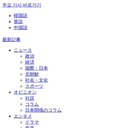
주요 기사 바로가기
韓国語
英語
中国語
最新記事
ニュース
政治
経済
国際・日本
北朝鮮
社会・文化
スポーツ
オピニオン
社説
コラム
日本関係のコラム
エンタメ
ドラマ