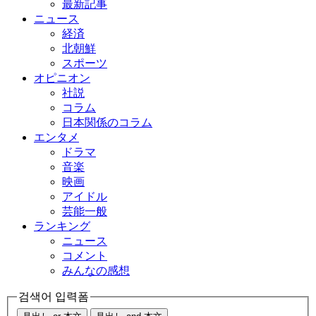
最新記事
ニュース
経済
北朝鮮
スポーツ
オピニオン
社説
コラム
日本関係のコラム
エンタメ
ドラマ
音楽
映画
アイドル
芸能一般
ランキング
ニュース
コメント
みんなの感想
검색어 입력폼