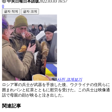
ⓒ 中央日報日本語版
2022.03.03 16:57
0
글자 작게
글자 크게
사진 크게보기
ロシア軍の兵士が武器を手放した後、ウクライナの住民らに
囲まれパンと紅茶とともに慰労を受けた。この兵士は映像通
話で母親の顔が映ると泣き出した。
関連記事