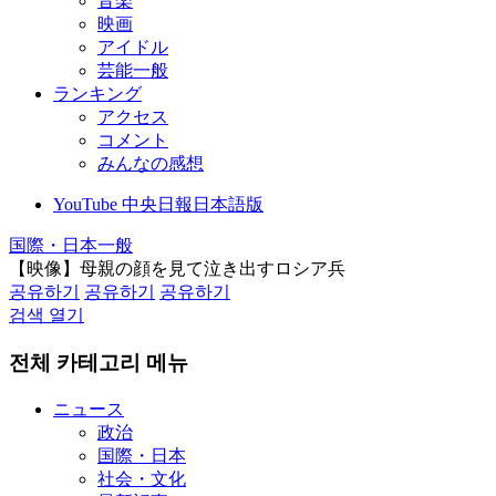
音楽
映画
アイドル
芸能一般
ランキング
アクセス
コメント
みんなの感想
YouTube 中央日報日本語版
国際・日本一般
【映像】母親の顔を見て泣き出すロシア兵
공유하기
공유하기
공유하기
검색 열기
전체 카테고리 메뉴
ニュース
政治
国際・日本
社会・文化