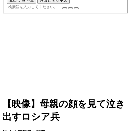
見出し or 本文
見出し and 本文
【映像】母親の顔を見て泣き
出すロシア兵