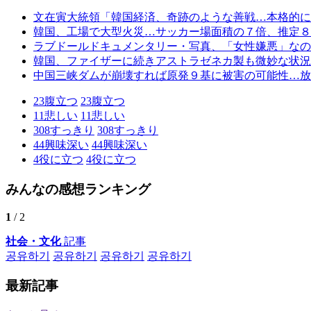
文在寅大統領「韓国経済、奇跡のような善戦…本格的に
韓国、工場で大型火災…サッカー場面積の７倍、推定８
ラブドールドキュメンタリー・写真、「女性嫌悪」なの
韓国、ファイザーに続きアストラゼネカ製も微妙な状況
中国三峡ダムが崩壊すれば原発９基に被害の可能性…放
23
腹立つ
23
腹立つ
11
悲しい
11
悲しい
308
すっきり
308
すっきり
44
興味深い
44
興味深い
4
役に立つ
4
役に立つ
みんなの感想ランキング
1
/ 2
社会・文化
記事
공유하기
공유하기
공유하기
공유하기
最新記事