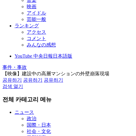
音楽
映画
アイドル
芸能一般
ランキング
アクセス
コメント
みんなの感想
YouTube 中央日報日本語版
事件・事故
【映像】建設中の高層マンションの外壁崩落現場
공유하기
공유하기
공유하기
검색 열기
전체 카테고리 메뉴
ニュース
政治
国際・日本
社会・文化