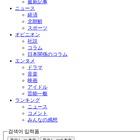
最新記事
ニュース
経済
北朝鮮
スポーツ
オピニオン
社説
コラム
日本関係のコラム
エンタメ
ドラマ
音楽
映画
アイドル
芸能一般
ランキング
ニュース
コメント
みんなの感想
검색어 입력폼