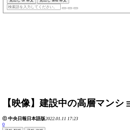
見出し or 本文
見出し and 本文
【映像】建設中の高層マンシ
ⓒ 中央日報日本語版
2022.01.11 17:23
0