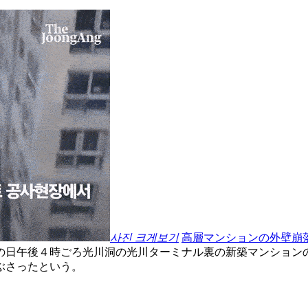
사진 크게보기
高層マンションの外壁崩
の日午後４時ごろ光川洞の光川ターミナル裏の新築マンション
ぶさったという。