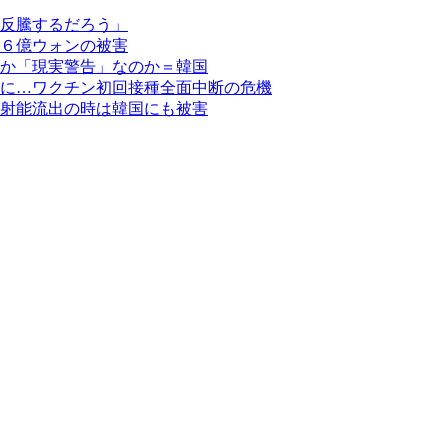
反騰するだろう」
６億ウォンの被害
か「現実警告」なのか＝韓国
に…ワクチン初回接種全面中断の危機
射能流出の時は韓国にも被害