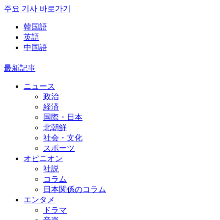
주요 기사 바로가기
韓国語
英語
中国語
最新記事
ニュース
政治
経済
国際・日本
北朝鮮
社会・文化
スポーツ
オピニオン
社説
コラム
日本関係のコラム
エンタメ
ドラマ