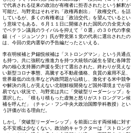
で代表される従来の政治が有権者に拒否されたという解釈が
可能だ。与野党はそれぞれ「政権再創出」「政権交代」を話
しているが、多くの有権者は「政治交代」を望んでいるとい
う意味でもある。６月１１日に開催された国民の力全党大会
でベテラン議員のライバルを抑えて「０選」の３０代の李俊
錫（イ・ジュンソク）氏が野党第１党の代表に選出されたの
は、今回の党内選挙の予告編だったといえる。
李在明候補と尹錫悦候補は「ストロングマン」という共通点
も持つ。共に強靭な推進力を持つ大統領の誕生を望む各陣営
内の核心支持層の声援を受けて選出された。終わりが見えな
い新型コロナ事態、高騰する不動産価格、良質の雇用不足、
世界最低の出生率など内政問題が山積し、激化する米中競争
や解決の兆しが見えない北朝鮮核開発など国外環境までが容
易でない状況で、与野党は共に「突破型リーダーシップ」を
選択した。「積もり積もった虚無と怒りがストロングマン候
補を呼んだ」（チャン・フン中央大政治国際学科教授）とい
う評価が出る理由だ。
しかし「突破型リーダーシップ」を前面に出す両候補に対す
る不安感は少なくない。政治的キャラクターは「ストロング