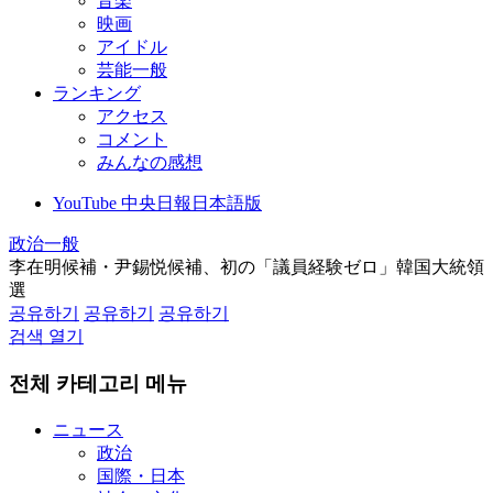
音楽
映画
アイドル
芸能一般
ランキング
アクセス
コメント
みんなの感想
YouTube 中央日報日本語版
政治一般
李在明候補・尹錫悦候補、初の「議員経験ゼロ」韓国大統領
選
공유하기
공유하기
공유하기
검색 열기
전체 카테고리 메뉴
ニュース
政治
国際・日本