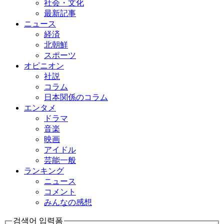
社会・文化
最新記事
ニュース
経済
北朝鮮
スポーツ
オピニオン
社説
コラム
日本関係のコラム
エンタメ
ドラマ
音楽
映画
アイドル
芸能一般
ランキング
ニュース
コメント
みんなの感想
검색어 입력폼