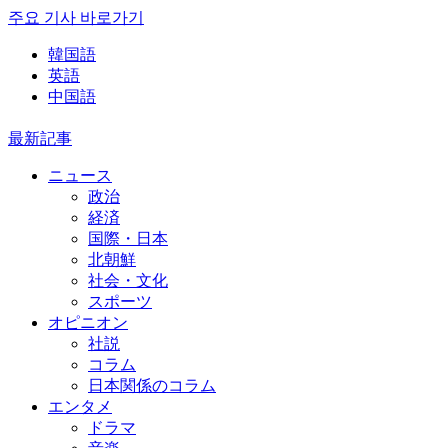
주요 기사 바로가기
韓国語
英語
中国語
最新記事
ニュース
政治
経済
国際・日本
北朝鮮
社会・文化
スポーツ
オピニオン
社説
コラム
日本関係のコラム
エンタメ
ドラマ