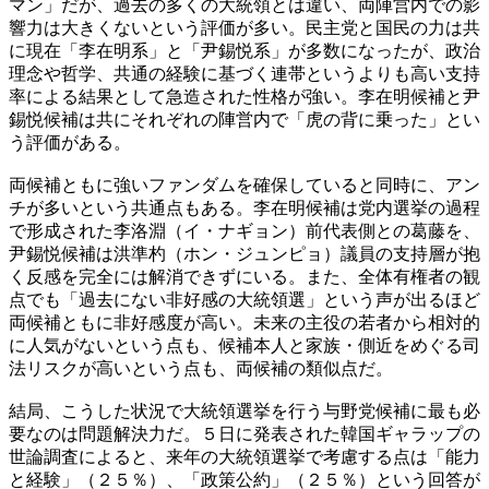
マン」だが、過去の多くの大統領とは違い、両陣営内での影
響力は大きくないという評価が多い。民主党と国民の力は共
に現在「李在明系」と「尹錫悦系」が多数になったが、政治
理念や哲学、共通の経験に基づく連帯というよりも高い支持
率による結果として急造された性格が強い。李在明候補と尹
錫悦候補は共にそれぞれの陣営内で「虎の背に乗った」とい
う評価がある。
両候補ともに強いファンダムを確保していると同時に、アン
チが多いという共通点もある。李在明候補は党内選挙の過程
で形成された李洛淵（イ・ナギョン）前代表側との葛藤を、
尹錫悦候補は洪準杓（ホン・ジュンピョ）議員の支持層が抱
く反感を完全には解消できずにいる。また、全体有権者の観
点でも「過去にない非好感の大統領選」という声が出るほど
両候補ともに非好感度が高い。未来の主役の若者から相対的
に人気がないという点も、候補本人と家族・側近をめぐる司
法リスクが高いという点も、両候補の類似点だ。
結局、こうした状況で大統領選挙を行う与野党候補に最も必
要なのは問題解決力だ。５日に発表された韓国ギャラップの
世論調査によると、来年の大統領選挙で考慮する点は「能力
と経験」（２５％）、「政策公約」（２５％）という回答が