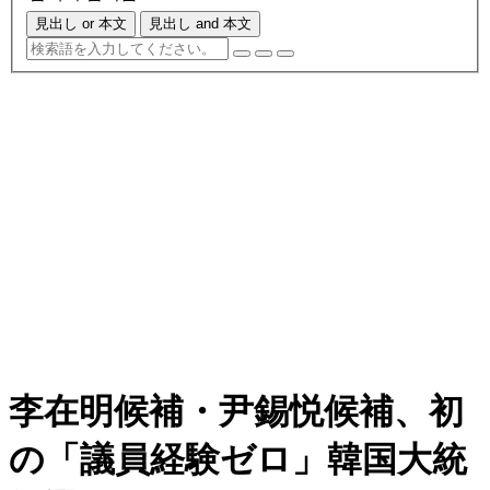
見出し or 本文
見出し and 本文
李在明候補・尹錫悦候補、初
の「議員経験ゼロ」韓国大統