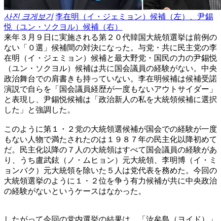
사진 크게보기
李在明（イ・ジェミョン）候補（左）、尹錫
悦（ユン・ソクヨル）候補（右）
来年３月９日に実施される第２０代韓国大統領選挙は前例の
ない「０選」候補間の対決になった。与党・共に民主党の李
在明（イ・ジェミョン）候補と最大野党・国民の力の尹錫悦
（ユン・ソクヨル）候補は共に国会議員の経験がない。中央
政治舞台での肩書きも持っていない。李在明候補は候補受諾
演説で自らを「国会議員経歴が一度もないアウトサイダー」
と表現し、尹錫悦候補は「政治新人の私を大統領候補に選択
した」と強調した。
このように第１・２党の大統領選候補が国会での経験が一度
もない人物で満たされたのは１９８７年の民主化以降初めて
だ。民主化以降の７人の大統領はすべて国会議員の経験があ
り、うち盧武鉉（ノ・ムヒョン）元大統領、李明博（イ・ミ
ョンバク）元大統領を除いた５人は党代表を務めた。今回の
大統領選挙のように１・２位を争う有力候補が共に中央政治
の経験がないというケースはなかった。
したがって今回の党内選挙の結果は、「汝矣島（ヨイド）」