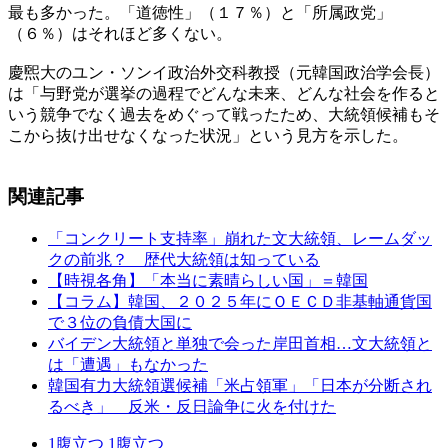
最も多かった。「道徳性」（１７％）と「所属政党」
（６％）はそれほど多くない。
慶煕大のユン・ソンイ政治外交科教授（元韓国政治学会長）
は「与野党が選挙の過程でどんな未来、どんな社会を作ると
いう競争でなく過去をめぐって戦ったため、大統領候補もそ
こから抜け出せなくなった状況」という見方を示した。
関連記事
「コンクリート支持率」崩れた文大統領、レームダッ
クの前兆？ 歴代大統領は知っている
【時視各角】「本当に素晴らしい国」＝韓国
【コラム】韓国、２０２５年にＯＥＣＤ非基軸通貨国
で３位の負債大国に
バイデン大統領と単独で会った岸田首相…文大統領と
は「遭遇」もなかった
韓国有力大統領選候補「米占領軍」「日本が分断され
るべき」 反米・反日論争に火を付けた
1
腹立つ
1
腹立つ